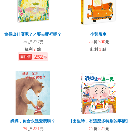
會長出什麼呢？／要去哪裡呢？
小黃吊車
277
300
79
折
元
79
折
元
紅利
2
點
紅利
1
點
252
元
媽媽，你會永遠愛我嗎？
【出生時，有這麼多特別的事情】
221
221
79
折
元
79
折
元