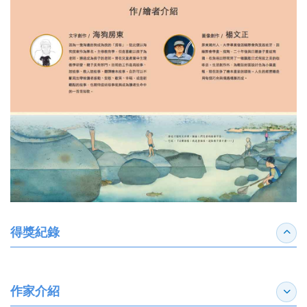
得獎紀錄
收合
作家介紹
展開