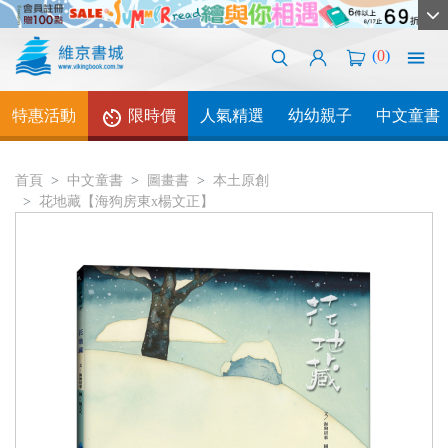
(
0
)
特惠活動
限時價
人氣精選
幼幼親子
中文童書
首頁
中文童書
圖畫書
本土原創
花地藏【海狗房東x楊文正】