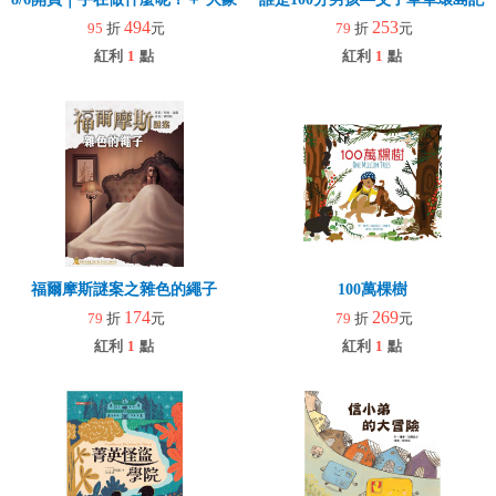
494
253
95
折
元
79
折
元
紅利
1
點
紅利
1
點
福爾摩斯謎案之雜色的繩子
100萬棵樹
174
269
79
折
元
79
折
元
紅利
1
點
紅利
1
點