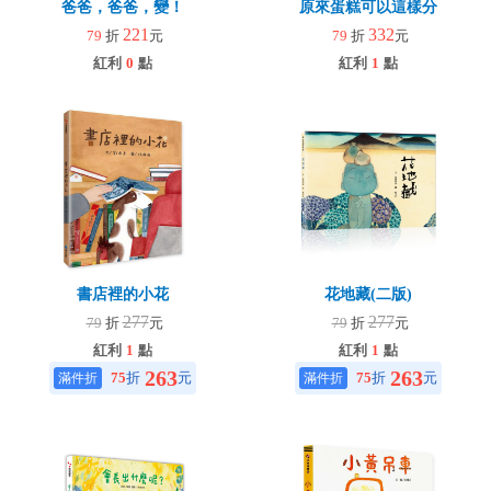
爸爸，爸爸，變！
原來蛋糕可以這樣分
221
332
79
折
元
79
折
元
紅利
0
點
紅利
1
點
書店裡的小花
花地藏(二版)
277
277
79
折
元
79
折
元
紅利
1
點
紅利
1
點
263
263
75
折
元
75
折
元