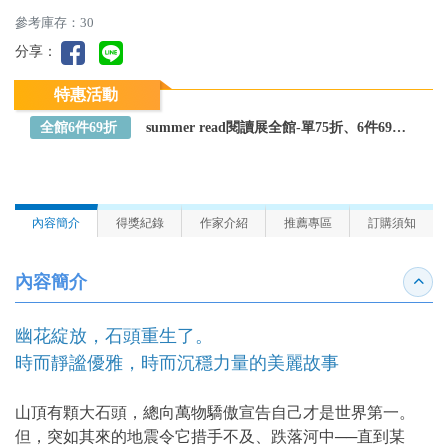
參考庫存：30
分享：
特惠活動
全館6件69折
summer read閱讀展全館-單75折、6件69折～全館任選
內容簡介
得獎紀錄
作家介紹
推薦專區
訂購須知
內容簡介
收合
幽花綻放，石頭重生了。
時而靜謐優雅，時而沉穩力量的美麗故事
山頂有顆大石頭，總向萬物驕傲宣告自己才是世界第一。
但，突如其來的地震令它措手不及、跌落河中──直到某