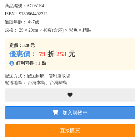
商品編號：
AC051E4
ISBN：
9789864402212
適讀年齡：
4~7歲
規格：
29 × 20cm × 40頁(含扉) × 彩色 × 精裝
定價：
320 元
優惠價：
79
折
253
元
紅利可得：
1
點
配送方式：配送到府、便利店取貨
配送地區： 台灣本島、台灣離島
加入購物車
直接購買