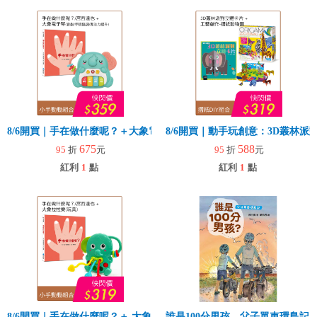
8/6開買｜手在做什麼呢？＋大象電子琴
8/6開買｜動手玩創意：3D叢林
675
588
95
折
元
95
折
元
紅利
1
點
紅利
1
點
8/6開買｜手在做什麼呢？＋ 大象拉拉樂(玩具)
誰是100分男孩—父子單車環島記