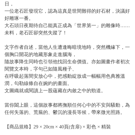
日，
一位老石匠發現它，認為這真是世間難得的好石材，決議好
好雕琢一番。
大石頭日夜期待自己能真正成為「世界第一」的雕像時……
未料，老石匠卻突然失蹤了！
文字作者自述，當他人生遭逢晦暗境地時，突然機緣下，一
個胸口開花的地藏形象走進腦海，
隨故事降生同時也引領他找回生命價值。亦如圖畫作者初次
閱覽文本時，字句已如隨風種子、
在呼吸起落間安放心中，把感動綻放成一幅幅用色典雅溫
潤，勾勒線條自在婉約的畫面。
文圖織就成閱讀上一股蘊藏在內斂之中的勁道。
當你闔上眼，這個故事都將撫順任何心中的不安與騷動，為
任何失落的、荒蕪的、鬱沉的漫長等候，帶來微光照路。
【商品規格】29 × 20cm × 40頁(含扉) × 彩色 × 精裝