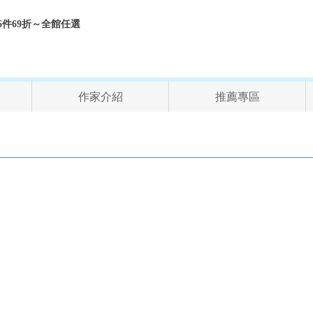
折、6件69折～全館任選
作家介紹
推薦專區