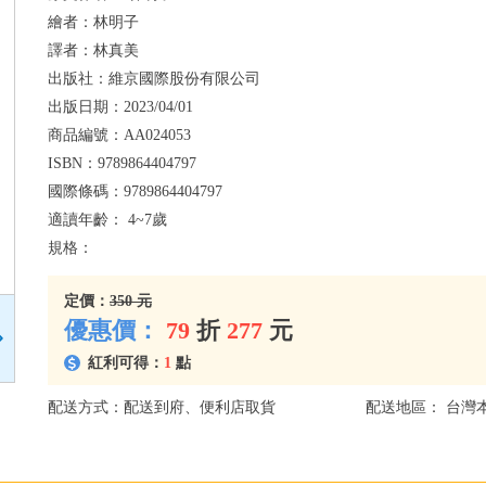
繪者：
林明子
譯者：
林真美
出版社：
維京國際股份有限公司
出版日期：
2023/04/01
商品編號：
AA024053
ISBN：
9789864404797
國際條碼：
9789864404797
適讀年齡：
4~7歲
規格：
定價：
350 元
優惠價：
79
折
277
元
紅利可得：
1
點
配送方式：配送到府、便利店取貨
配送地區： 台灣