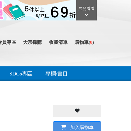
展開看看
會員專區
大宗採購
收藏清單
購物車(
0
)
SDGs專區
專欄/書目
加入購物車