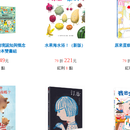
情境認知與慨念
水果海水浴！（新版）
原來蛋
繪本雙書組
49
221
元
79
折
元
79
點
紅利
1
點
紅