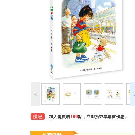
100
優惠
加入會員贈
點，立即折並享購書優惠。