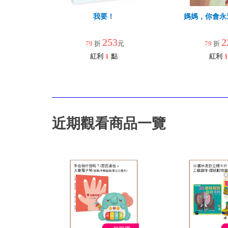
我要！
媽媽，你會永
253
2
79
折
元
79
折
紅利
1
點
紅利
1
近期觀看商品一覽