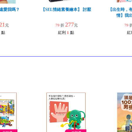
遠愛我嗎？
【SEL情緒素養繪本】 討厭
【出生時，
情】我
21
277
元
79
折
元
79
點
紅利
1
點
紅