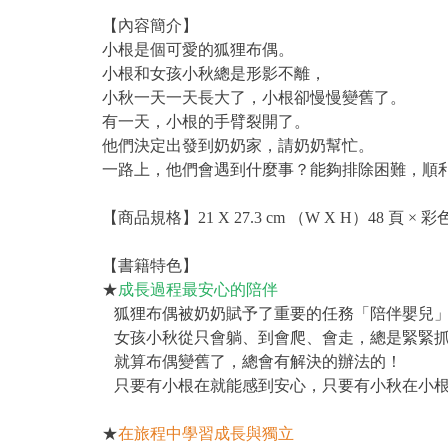
【內容簡介】
小根是個可愛的狐狸布偶。
小根和女孩小秋總是形影不離，
小秋一天一天長大了，小根卻慢慢變舊了。
有一天，小根的手臂裂開了。
他們決定出發到奶奶家，請奶奶幫忙。
一路上，他們會遇到什麼事？能夠排除困難，順
【商品規格】21 X 27.3 cm （W X H）48 頁 × 彩
【書籍特色】
★
成長過程最安心的陪伴
狐狸布偶被奶奶賦予了重要的任務「陪伴嬰兒
女孩小秋從只會躺、到會爬、會走，總是緊緊抓
就算布偶變舊了，總會有解決的辦法的！
只要有小根在就能感到安心，只要有小秋在小根
★
在旅程中學習成長與獨立