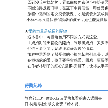
回到沙丘村找奶奶，看似由狐狸布偶小根扮演
不斷沿路反覆叮嚀，甚至下車買便當，即使受傷
旅程中遇到的兩次突發狀況，才是觸發女孩成
小秋不再只是個被保護著的孩子，她也能提供援
★
愛的力量是成長的關鍵
這本書中，每個角色用不同的方式表達愛。
由奶奶對送出禮物的開始，到最後奶奶、狐狸布
他們三者之間，始終洋溢著溫暖的情感。
旅程中還遇到了幫受傷的小根包紮的列車長，以
各種樣貌的愛，孩子要學會感受、回應，更要
在作者林明子的細心刻劃與安排下，使得故事
得獎紀錄
教育部113年度Bookstar嬰幼兒看的書入選圖書
日本講談社出版文化獎「繪本賞」