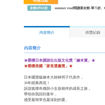
特惠活動
全館6件69折
summer read閱讀展全館-單75
內容簡介
得獎紀錄
內容簡介
★榮獲日本講談社出版文化獎「繪本賞」★
★榮獲美國「家長選書獎」★
日本國寶級繪本大師林明子代表作，
30年經典再現！
訴說狐狸布偶與小女孩相伴的成長之旅，
帶領你我回到童年，
感受最簡單也最深刻的愛。