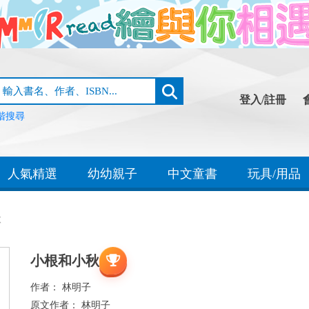
登入/註冊
階搜尋
人氣精選
幼幼親子
中文童書
玩具/用品
秋
小根和小秋
作者：
林明子
原文作者：
林明子