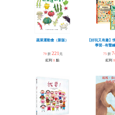
蔬菜運動會（新版）
【好玩又有趣】
學習--有聲
221
7
79
折
元
75
折
紅利
1
點
紅利
1