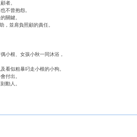
照顧者。
也不曾抱怨。
長的關鍵。
助，並肩負照顧的責任。
偶小根、女孩小秋一同沐浴，
及看似粗暴叼走小根的小狗。
學會付出。
深刻動人。