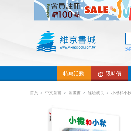
進
特惠活動
限時價
首頁
中文童書
圖畫書
經驗成長
小根和小