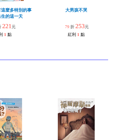
有這麼多特別的事
大男孩不哭
出生的這一天
221
253
折
元
79
折
元
利
1
點
紅利
1
點