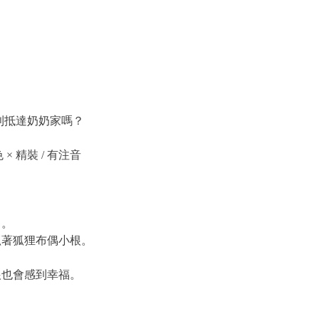
利抵達奶奶家嗎？
色 × 精裝 / 有注音
」。
著狐狸布偶小根。
也會感到幸福。