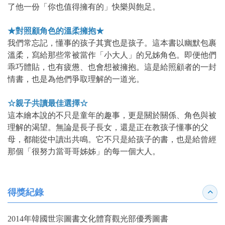
了他一份「你也值得擁有的」快樂與飽足。
★對照顧角色的溫柔擁抱★
我們常忘記，懂事的孩子其實也是孩子。這本書以幽默包裹
溫柔，寫給那些常被當作「小大人」的兄姊角色。即便他們
乖巧體貼，也有疲憊、也會想被擁抱。這是給照顧者的一封
情書，也是為他們爭取理解的一道光。
☆親子共讀最佳選擇☆
這本繪本說的不只是童年的趣事，更是關於關係、角色與被
理解的渴望。無論是長子長女，還是正在教孩子懂事的父
母，都能從中讀出共鳴。它不只是給孩子的書，也是給曾經
那個「很努力當哥哥姊姊」的每一個大人。
得獎紀錄
收合
2014年韓國世宗圖書文化體育觀光部優秀圖書