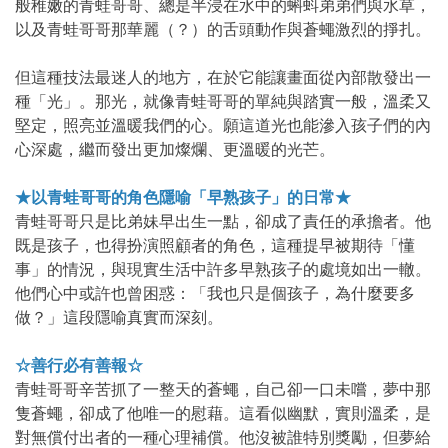
般稚嫩的青蛙哥哥、總是半浸在水中的蝌蚪弟弟們與水草，
以及青蛙哥哥那華麗（？）的舌頭動作與蒼蠅激烈的掙扎。
但這種技法最迷人的地方，在於它能讓畫面從內部散發出一
種「光」。那光，就像青蛙哥哥的單純與踏實一般，溫柔又
堅定，照亮並溫暖我們的心。願這道光也能滲入孩子們的內
心深處，繼而發出更加燦爛、更溫暖的光芒。
★以青蛙哥哥的角色隱喻「早熟孩子」的日常★
青蛙哥哥只是比弟妹早出生一點，卻成了責任的承擔者。他
既是孩子，也得扮演照顧者的角色，這種提早被期待「懂
事」的情況，與現實生活中許多早熟孩子的處境如出一轍。
他們心中或許也曾困惑：「我也只是個孩子，為什麼要多
做？」這段隱喻真實而深刻。
☆善行必有善報☆
青蛙哥哥辛苦抓了一整天的蒼蠅，自己卻一口未嚐，夢中那
隻蒼蠅，卻成了他唯一的慰藉。這看似幽默，實則溫柔，是
對無償付出者的一種心理補償。他沒被誰特別獎勵，但夢給