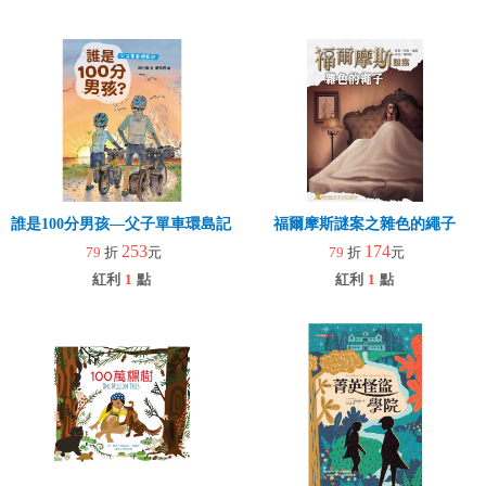
誰是100分男孩—父子單車環島記（二版）
福爾摩斯謎案之雜色的繩子
253
174
79
折
元
79
折
元
紅利
1
點
紅利
1
點