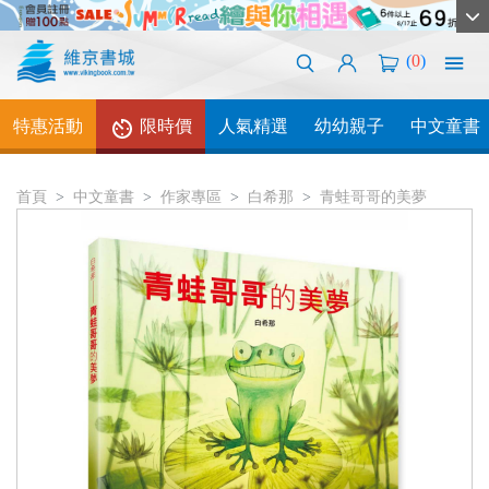
(
0
)
特惠活動
限時價
人氣精選
幼幼親子
中文童書
首頁
中文童書
作家專區
白希那
青蛙哥哥的美夢