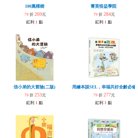
100萬棵樹
菁英怪盜學院
269
284
79
折
元
79
折
元
紅利
1
點
紅利
1
點
信小弟的大冒險(二版)
用繪本談SEL，幸福共好全齡必修
253
277
79
折
元
79
折
元
紅利
1
點
紅利
1
點