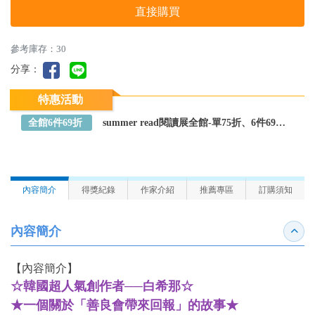
直接購買
參考庫存：30
分享：
特惠活動
全館6件69折
summer read閱讀展全館-單75折、6件69折～全館任選
內容簡介
得獎紀錄
作家介紹
推薦專區
訂購須知
內容簡介
收合
【內容簡介】
☆韓國超人氣創作者──白希那☆
★一個關於「善良會帶來回報」的故事★