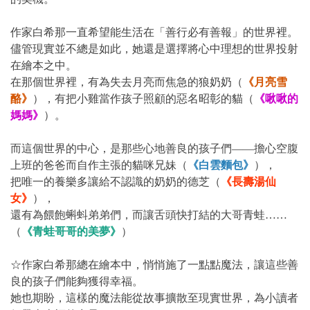
作家白希那一直希望能生活在「善行必有善報」的世界裡。
儘管現實並不總是如此，她還是選擇將心中理想的世界投射
在繪本之中。
在那個世界裡，有為失去月亮而焦急的狼奶奶（
《月亮雪
酪》
），有把小雞當作孩子照顧的惡名昭彰的貓（
《啾啾的
媽媽》
）。
而這個世界的中心，是那些心地善良的孩子們——擔心空腹
上班的爸爸而自作主張的貓咪兄妹（
《白雲麵包》
），
把唯一的養樂多讓給不認識的奶奶的德芝（
《長壽湯仙
女》
），
還有為餵飽蝌蚪弟弟們，而讓舌頭快打結的大哥青蛙……
（
《青蛙哥哥的美夢》
）
☆作家白希那總在繪本中，悄悄施了一點點魔法，讓這些善
良的孩子們能夠獲得幸福。
她也期盼，這樣的魔法能從故事擴散至現實世界，為小讀者