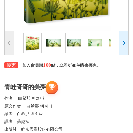
100
優惠
加入會員贈
點，立即折並享購書優惠。
青蛙哥哥的美夢
作者：
白希那 백희나
原文作者：
白希那 백희나
繪者：
白希那 백희나
譯者：
蘇懿禎
出版社：
維京國際股份有限公司