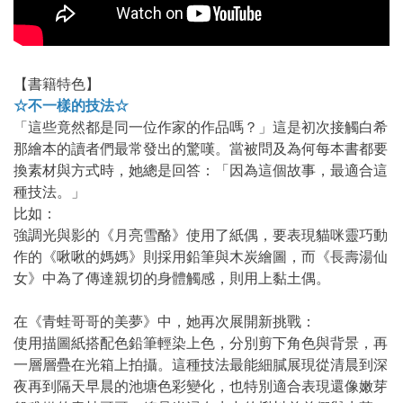
【書籍特色】
☆不一樣的技法☆
「這些竟然都是同一位作家的作品嗎？」這是初次接觸白希
那繪本的讀者們最常發出的驚嘆。當被問及為何每本書都要
換素材與方式時，她總是回答：「因為這個故事，最適合這
種技法。」
比如：
強調光與影的《月亮雪酪》使用了紙偶，要表現貓咪靈巧動
作的《啾啾的媽媽》則採用鉛筆與木炭繪圖，而《長壽湯仙
女》中為了傳達親切的身體觸感，則用上黏土偶。
在《青蛙哥哥的美夢》中，她再次展開新挑戰：
使用描圖紙搭配色鉛筆輕染上色，分別剪下角色與背景，再
一層層疊在光箱上拍攝。這種技法最能細膩展現從清晨到深
夜再到隔天早晨的池塘色彩變化，也特別適合表現還像嫩芽