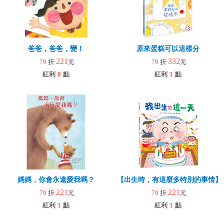
爸爸，爸爸，變！
原來蛋糕可以這樣分
221
332
79
折
元
79
折
元
紅利
0
點
紅利
1
點
媽媽，你會永遠愛我嗎？
【出生時，有這麼多特別的事情】
221
221
79
折
元
79
折
元
紅利
1
點
紅利
1
點