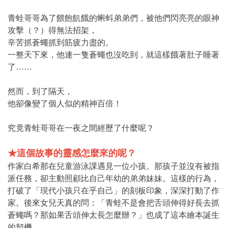
青蛙哥哥為了餵飽飢餓的蝌蚪弟弟們，被他們閃亮亮的眼神
攻擊（？）得無法招架，
辛苦抓蒼蠅抓到筋疲力盡的。
一整天下來，他連一隻蒼蠅也沒吃到，就這樣餓著肚子睡著
了……
然而，到了隔天，
他卻像變了個人似的精神百倍！
究竟青蛙哥哥在一夜之間經歷了什麼呢？
★這個故事的靈感怎麼來的呢？
作家白希那在兒童游泳課遇見一位小孩。那孩子並沒有被指
派任務，卻主動照顧比自己年幼的弟弟妹妹。這樣的行為，
打破了「現代小孩只在乎自己」的刻板印象，深深打動了作
家。後來女兒天真的問：「青蛙不是會把舌頭伸得好長去抓
蒼蠅嗎？那如果舌頭伸太長怎麼辦？」也成了這本繪本誕生
的契機。