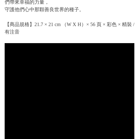
們帶來幸福的力量，
守護他們心中那顆善良世界的種子。
【商品規格】21.7 × 21 cm （W X H）× 56 頁 × 彩色 × 精裝 /
有注音