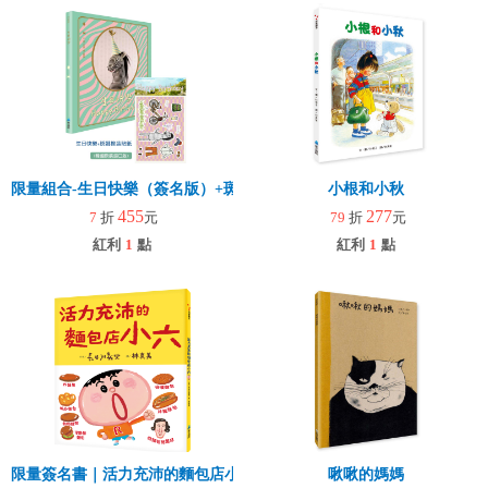
限量組合-生日快樂（簽名版）+斑娜換裝貼紙(任選一款)
小根和小秋
455
277
7
折
元
79
折
元
紅利
1
點
紅利
1
點
限量簽名書｜活力充沛的麵包店小六(微瑕疵)
啾啾的媽媽