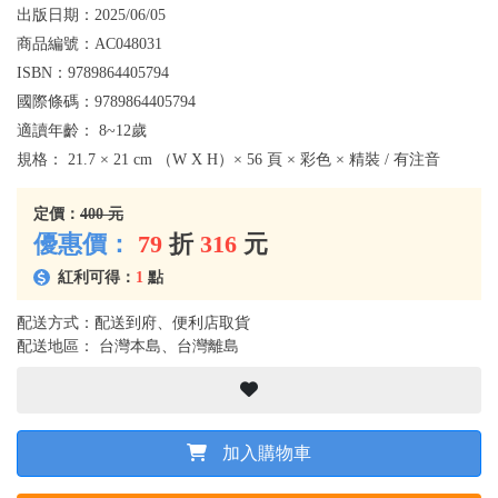
出版日期：
2025/06/05
商品編號：
AC048031
ISBN：
9789864405794
國際條碼：
9789864405794
適讀年齡：
8~12歲
規格：
21.7 × 21 cm （W X H）× 56 頁 × 彩色 × 精裝 / 有注音
定價：
400 元
優惠價：
79
折
316
元
紅利可得：
1
點
配送方式：配送到府、便利店取貨
配送地區： 台灣本島、台灣離島
加入購物車