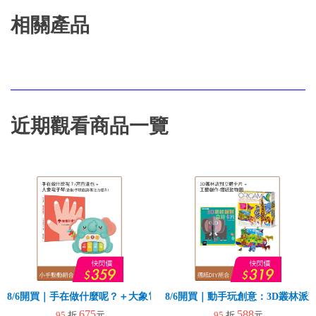
相關產品
近期觀看商品一覽
8/6開買｜手在做什麼呢？＋大象電子琴
8/6開買｜動手玩創意：3D叢林
675
588
95
折
元
95
折
元