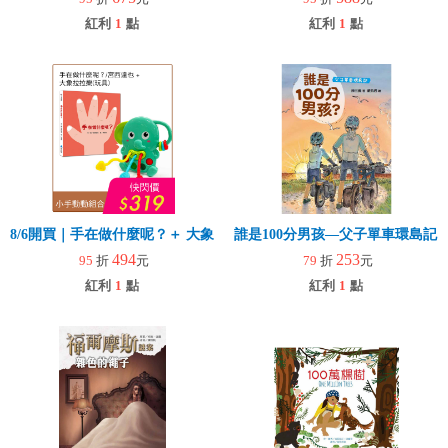
紅利
1
點
紅利
1
點
8/6開買｜手在做什麼呢？＋ 大象拉拉樂(玩具)
誰是100分男孩—父子單車環島記
494
253
95
折
元
79
折
元
紅利
1
點
紅利
1
點