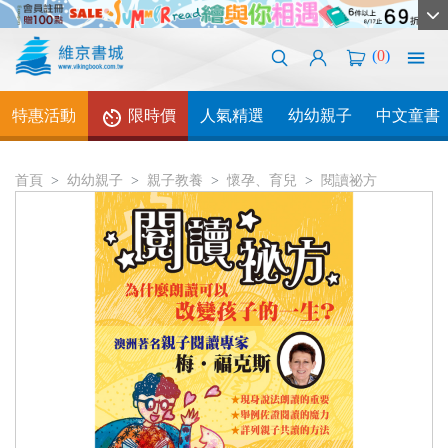
(
0
)
特惠活動
限時價
人氣精選
幼幼親子
中文童書
首頁
幼幼親子
親子教養
懷孕、育兒
閱讀祕方