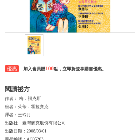
100
優惠
加入會員贈
點，立即折並享購書優惠。
閱讀祕方
作者：
梅．福克斯
繪者：
茱蒂．霍拉賽克
譯者：
王玲月
出版社：
臺灣麥克股份有限公司
出版日期：
2008/03/01
商品編號：
AC05203