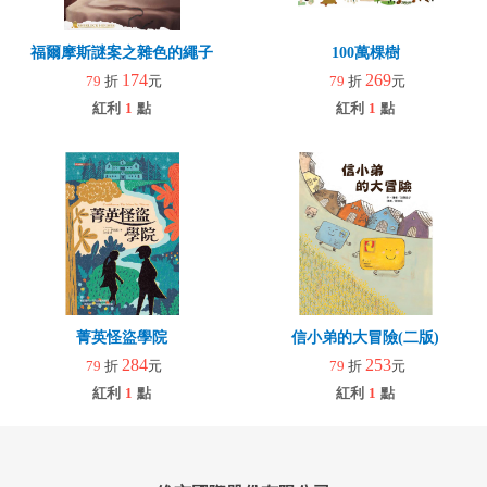
福爾摩斯謎案之雜色的繩子
100萬棵樹
174
269
79
折
元
79
折
元
紅利
1
點
紅利
1
點
菁英怪盜學院
信小弟的大冒險(二版)
284
253
79
折
元
79
折
元
紅利
1
點
紅利
1
點