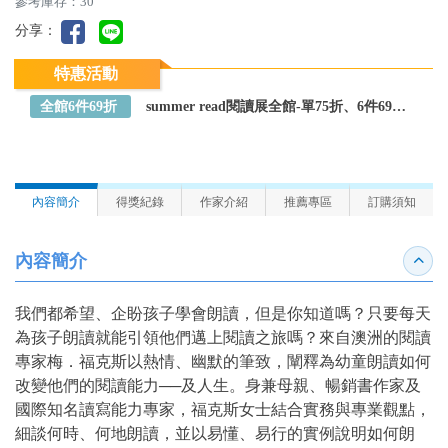
參考庫存：30
分享：
特惠活動
全館6件69折
summer read閱讀展全館-單75折、6件69折～全館任選
內容簡介
得獎紀錄
作家介紹
推薦專區
訂購須知
內容簡介
收合
我們都希望、企盼孩子學會朗讀，但是你知道嗎？只要每天
為孩子朗讀就能引領他們邁上閱讀之旅嗎？來自澳洲的閱讀
專家梅．福克斯以熱情、幽默的筆致，闡釋為幼童朗讀如何
改變他們的閱讀能力──及人生。身兼母親、暢銷書作家及
國際知名讀寫能力專家，福克斯女士結合實務與專業觀點，
細談何時、何地朗讀，並以易懂、易行的實例說明如何朗