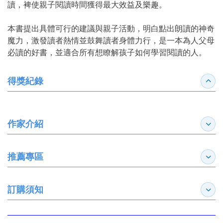
讀，裨使親子閱讀時間獲得最大效益及樂趣。
本書提出具體可行的建議與親子活動，明白點出朗讀的神奇
魔力，激發讀者熱情並鼓舞讀者身體力行，是一本為人父母
必讀的好書，並適合所有想瞭解孩子如何學習閱讀的人。
得獎紀錄
收合
作家介紹
展開
推薦專區
展開
訂購須知
展開