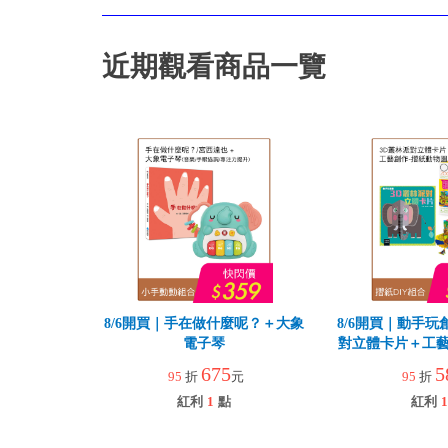
近期觀看商品一覽
8/6開買｜手在做什麼呢？＋大象
8/6開買｜動手玩
電子琴
對立體卡片＋工藝
園
675
5
95
折
元
95
折
紅利
1
點
紅利
1