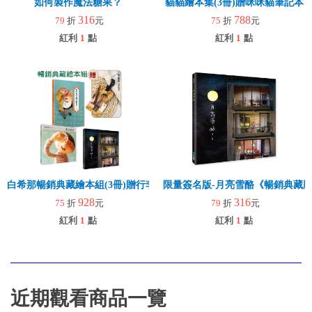
如何製作魔法糖果？
貓貓繪本集(3冊)贈咪咪貓筆記本
316
788
79
折
元
75
折
元
紅利
1
點
紅利
1
點
白希那暢銷典藏繪本組(3冊)贈行李吊牌組x明信片
限量簽名版-月亮雪酪《暢銷典藏
928
316
75
折
元
79
折
元
紅利
1
點
紅利
1
點
近期觀看商品一覽