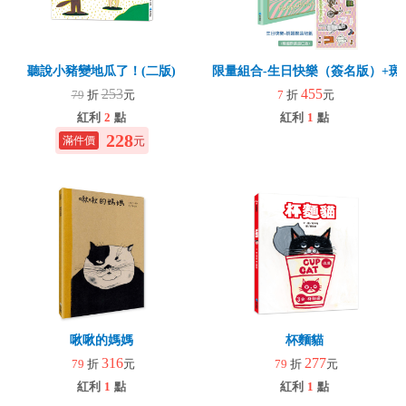
聽說小豬變地瓜了！(二版)
限量組合-生日快樂（簽名版）+斑
253
455
79
折
元
7
折
元
紅利
2
點
紅利
1
點
228
元
啾啾的媽媽
杯麵貓
316
277
79
折
元
79
折
元
紅利
1
點
紅利
1
點