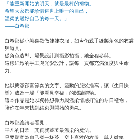
「能重新開始的明天，就是最棒的禮物。
希望大家都能珍惜這世上唯一的自己，
溫柔的過好自己的每一天。」
——白希那
白希那從小就喜歡做娃娃衣服，如今仍親手縫製角色的衣裳
與道具。
從角色造型、場景設計到攝影拍攝，她全程參與。
這樣細緻的手工與光影設計，讓每一頁都充滿溫度與生命
力。
她以簡潔卻富節奏的文字、靈動的服裝描寫，讓《生日快
樂》成為一場「能看見幸福」的閱讀體驗。
這本作品是她以獨特想像力與溫柔情感打造的冬日禮物，
陪你在年末找到結束與開始的勇氣。
白希那讓讀者看見，
平凡的日常，其實就藏著最溫柔的魔法。
只要願意為自己煮一杯茶、穿上喜歡的衣服、與人微笑，