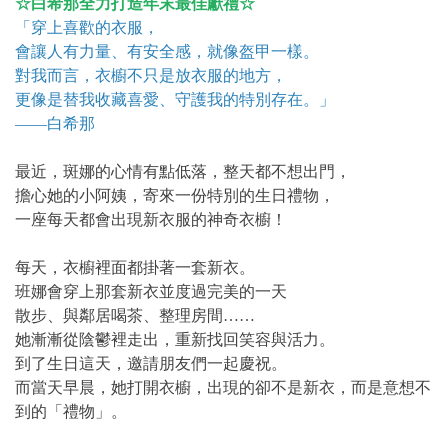
☆白希那全力打造年末最佳獻禮☆
「穿上喜歡的衣服，
會讓人有力量、有安全感，就像盔甲一樣。
對我而言，衣櫥不只是放衣服的地方，
更像是替我收藏喜愛、守護我的特別存在。」
——白希那
最近，斑娜的心情有點低落，整天都不想出門，
擔心她的小阿姨，寄來一份特別的生日禮物，
一座每天都會出現新衣服的神奇衣櫥！
每天，衣櫥裡面都掛著一套新衣。
班娜會穿上那套新衣並度過完美的一天
散步、與鄰居喝茶、整理房間……
她漸漸從陰鬱裡走出，重新找回笑容與活力。
到了生日這天，邀請朋友們一起慶祝。
而當天早晨，她打開衣櫥，出現的卻不是新衣，而是意想不
到的「禮物」。