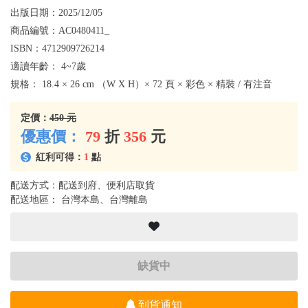
出版日期：
2025/12/05
商品編號：
AC0480411_
ISBN：
4712909726214
適讀年齡：
4~7歲
規格：
18.4 × 26 cm （W X H）× 72 頁 × 彩色 × 精裝 / 有注音
定價：
450 元
優惠價：
79
折
356
元
紅利可得：
1
點
配送方式：配送到府、便利店取貨
配送地區： 台灣本島、台灣離島
缺貨中
到貨通知