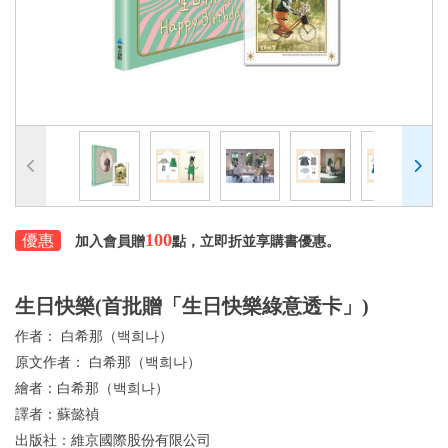
100
優惠
加入會員贈
點，立即折並享購書優惠。
生日快樂(首批贈「生日快樂綠意透卡」)
作者：
白希那（백희나）
原文作者：
白希那（백희나）
繪者：
白希那（백희나）
譯者：
蘇懿禎
出版社：
維京國際股份有限公司