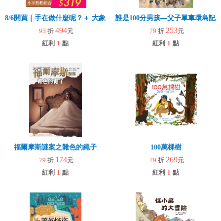
8/6開買｜手在做什麼呢？＋ 大象拉拉樂(玩具)
誰是100分男孩—父子單車環島記
494
253
95
折
元
79
折
元
紅利
1
點
紅利
1
點
福爾摩斯謎案之雜色的繩子
100萬棵樹
174
269
79
折
元
79
折
元
紅利
1
點
紅利
1
點