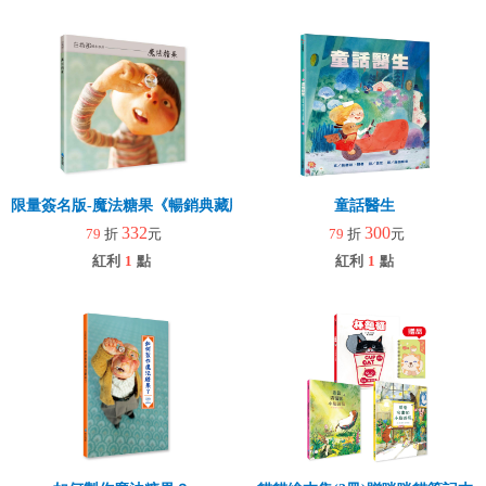
限量簽名版-魔法糖果《暢銷典藏版》
童話醫生
332
300
79
折
元
79
折
元
紅利
1
點
紅利
1
點