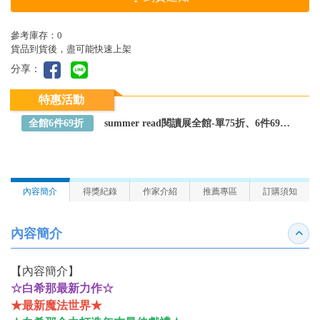
參考庫存：0
貨品到貨後，盡可能快速上架
分享：
特惠活動
全館6件69折
summer read閱讀展全館-單75折、6件69折～全館任選
內容簡介
得獎紀錄
作家介紹
推薦專區
訂購須知
內容簡介
收合
【內容簡介】
☆白希那最新力作☆
★最新魔法世界★