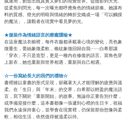
膩運用，創造出既真實又夢幻的視覺世界。從陰影到天光、
從柔焦到閃光，每一次曝光都呼應角色的情緒節奏。她讓布
料的質感、燈光的明暗與情緒的轉折交織成一場「可以觸摸
的魔法」，讓觀者在現實中看見夢的光。
★服裝作為情緒語言的療癒隱喻★
在這座魔法衣櫥裡，每件衣服都承載著心境的變化，亮色象
徵重生，蕾絲象徵柔軟，條紋象徵回歸自我⋯⋯白希那讓
「穿衣」不只是造型，更是一種內在修復的語言。當角色穿
上新衣，她也重新與世界相遇，重新與自己相遇。
☆一份寫給長大的我們的禮物☆
書裡雖以童書的形式呈現，卻藏著大人才能理解的疲憊與溫
柔。在「生日」與「年末」的交界，白希那以輕盈的魔法語
言，寫下關於「重新開始」的故事。無論你正要告別什麼，
或準備迎接什麼，這本書都像一張遞到心裡的生日卡，祝福
我們永遠保持童心，並學會在現實裡，仍保留那份想像與柔
軟，相信生活，依然值得被溫柔以待。