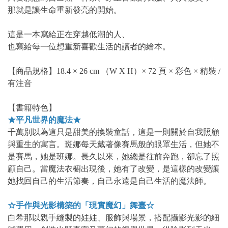
那就是讓生命重新發亮的開始。
這是一本寫給正在穿越低潮的人、
也寫給每一位想重新喜歡生活的讀者的繪本。
【商品規格】18.4 × 26 cm （W X H）× 72 頁 × 彩色 × 精裝 /
有注音
【書籍特色】
★平凡世界的魔法★
千萬別以為這只是甜美的換裝童話，這是一則關於自我照顧
與重生的寓言。斑娜每天戴著像賽馬般的眼罩生活，但她不
是賽馬，她是班娜。長久以來，她總是往前奔跑，卻忘了照
顧自己。當魔法衣櫥出現後，她有了改變，是這樣的改變讓
她找回自己的生活節奏，自己永遠是自己生活的魔法師。
☆手作與光影構築的「現實魔幻」舞
臺☆
白希那以親手縫製的娃娃、服飾與場景，搭配攝影光影的細