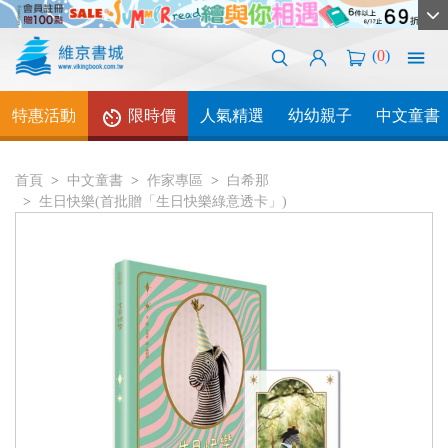
(
0
)
特惠活動
限時價
人氣精選
幼幼親子
中文童書
首頁
中文童書
作家專區
白希那
生日快樂(首批贈「生日快樂綠意透卡」)