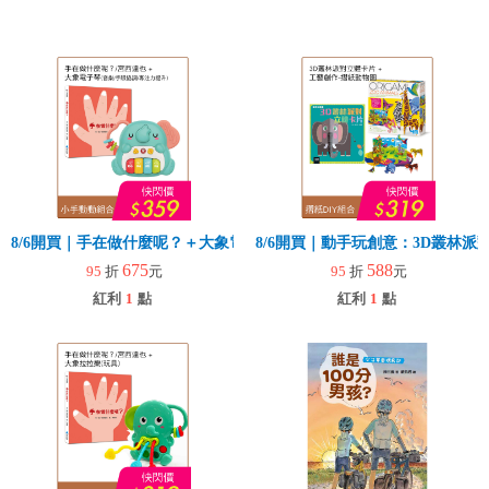
8/6開買｜手在做什麼呢？＋大象電子琴
8/6開買｜動手玩創意：3D叢林
675
588
95
折
元
95
折
元
紅利
1
點
紅利
1
點