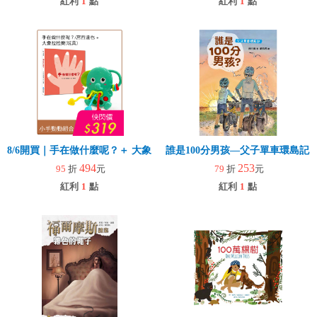
紅利
1
點
紅利
1
點
8/6開買｜手在做什麼呢？＋ 大象拉拉樂(玩具)
誰是100分男孩—父子單車環島記
494
253
95
折
元
79
折
元
紅利
1
點
紅利
1
點