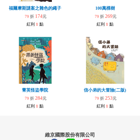
福爾摩斯謎案之雜色的繩子
100萬棵樹
174
269
79
折
元
79
折
元
紅利
1
點
紅利
1
點
菁英怪盜學院
信小弟的大冒險(二版)
284
253
79
折
元
79
折
元
紅利
1
點
紅利
1
點
維京國際股份有限公司