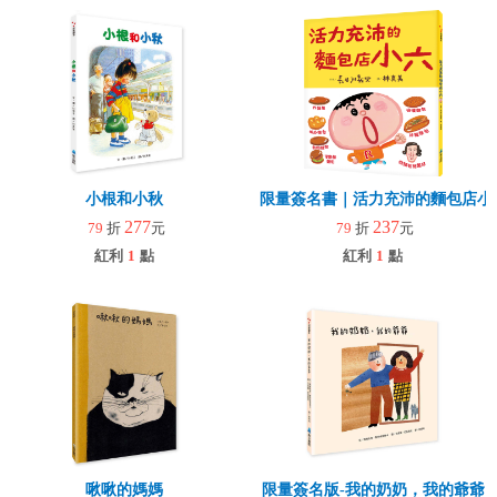
小根和小秋
限量簽名書｜活力充沛的麵包店小六
277
237
79
折
元
79
折
元
紅利
1
點
紅利
1
點
啾啾的媽媽
限量簽名版-我的奶奶，我的爺爺