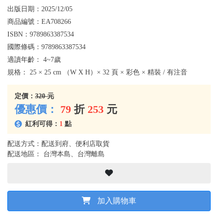
出版日期：
2025/12/05
商品編號：
EA708266
ISBN：
9789863387534
國際條碼：
9789863387534
適讀年齡：
4~7歲
規格：
25 × 25 cm （W X H）× 32 頁 × 彩色 × 精裝 / 有注音
定價：
320 元
優惠價：
79
折
253
元
紅利可得：
1
點
配送方式：配送到府、便利店取貨
配送地區： 台灣本島、台灣離島
加入購物車