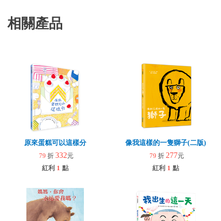
相關產品
原來蛋糕可以這樣分
像我這樣的一隻獅子(二版)
332
277
79
折
元
79
折
元
紅利
1
點
紅利
1
點