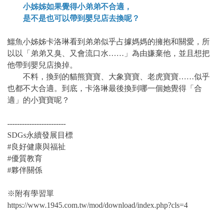
小姊姊如果覺得小弟弟不合適，
是不是也可以帶到嬰兒店去換呢？
鱷魚小姊姊卡洛琳看到弟弟似乎占據媽媽的擁抱和關愛，所
以以「弟弟又臭、又會流口水……」為由嫌棄他，並且想把
他帶到嬰兒店換掉。
不料，換到的貓熊寶寶、大象寶寶、老虎寶寶……似乎
也都不大合適。到底，卡洛琳最後換到哪一個她覺得「合
適」的小寶寶呢？
------------------------
SDGs永續發展目標
#良好健康與福祉
#優質教育
#夥伴關係
※附有學習單
https://www.1945.com.tw/mod/download/index.php?cls=4