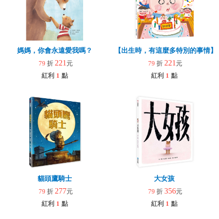
媽媽，你會永遠愛我嗎？
【出生時，有這麼多特別的事情】
221
221
79
折
元
79
折
元
紅利
1
點
紅利
1
點
貓頭鷹騎士
大女孩
277
356
79
折
元
79
折
元
紅利
1
點
紅利
1
點