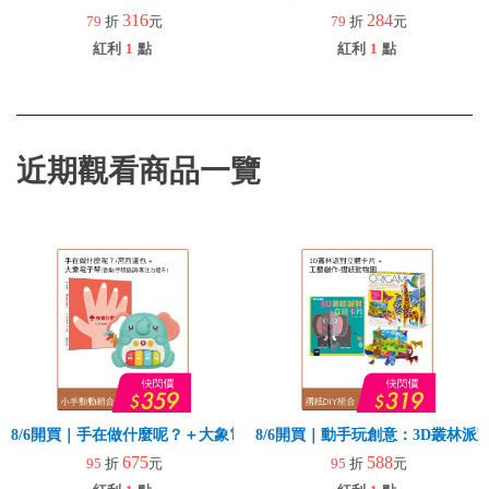
316
284
79
折
元
79
折
元
紅利
1
點
紅利
1
點
近期觀看商品一覽
8/6開買｜手在做什麼呢？＋大象電子琴
8/6開買｜動手玩創意：3D叢林
675
588
95
折
元
95
折
元