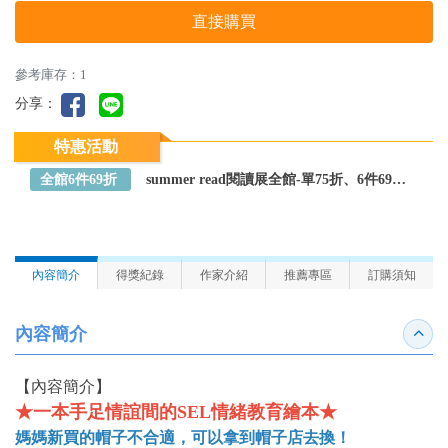
直接購買
參考庫存：1
分享：
特惠活動
全館6件69折
summer read閱讀展全館-單75折、6件69折～全館任選
內容簡介
得獎紀錄
作家介紹
推薦專區
訂購須知
內容簡介
收合
【內容簡介】
★一本手足情誼間的SEL情緒教育繪本★
媽媽新買的帽子不合適，可以拿到帽子店去換！