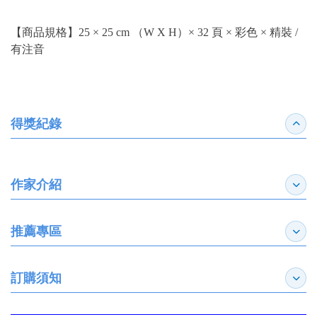
【商品規格】25 × 25 cm （W X H）× 32 頁 × 彩色 × 精裝 /
有注音
得獎紀錄
收合
作家介紹
展開
推薦專區
展開
訂購須知
展開