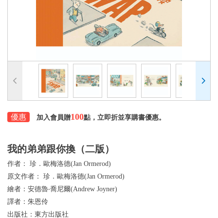
100
優惠
加入會員贈
點，立即折並享購書優惠。
我的弟弟跟你換（二版）
作者：
珍．歐梅洛德(Jan Ormerod)
原文作者：
珍．歐梅洛德(Jan Ormerod)
繪者：
安德魯‧喬尼爾(Andrew Joyner)
譯者：
朱恩伶
出版社：
東方出版社