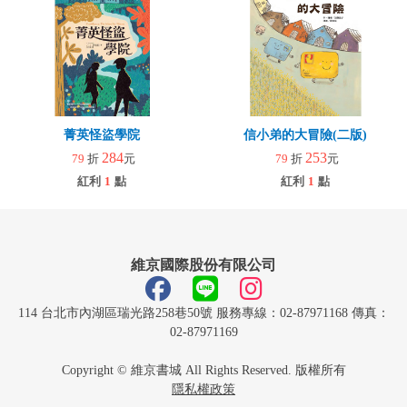
菁英怪盜學院
信小弟的大冒險(二版)
284
253
79
折
元
79
折
元
紅利
1
點
紅利
1
點
維京國際股份有限公司
114 台北市內湖區瑞光路258巷50號 服務專線：02-87971168 傳真：
02-87971169
Copyright © 維京書城 All Rights Reserved. 版權所有
隱私權政策