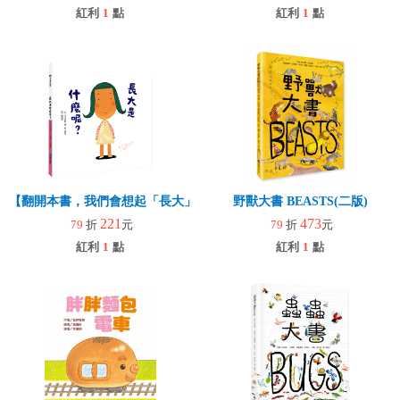
紅利
1
點
紅利
1
點
【翻開本書，我們會想起「長大」的那一刻起】長大是什麼呢？
野獸大書 BEASTS(二版)
221
473
79
折
元
79
折
元
紅利
1
點
紅利
1
點