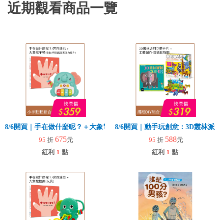
近期觀看商品一覽
8/6開買｜手在做什麼呢？＋大象電子琴
8/6開買｜動手玩創意：3D叢林
675
588
95
折
元
95
折
元
紅利
1
點
紅利
1
點