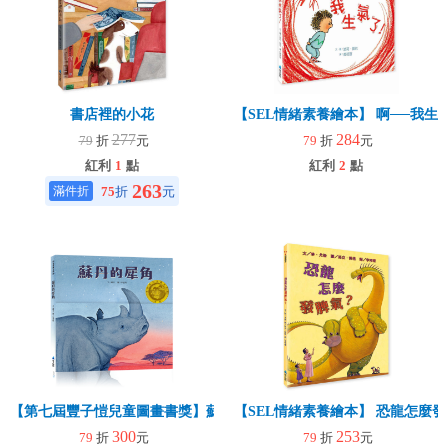
書店裡的小花
【SEL情緒素養繪本】 啊──我生氣
277
284
79
折
元
79
折
元
紅利
1
點
紅利
2
點
263
75
折
元
【第七屆豐子愷兒童圖畫書獎】蘇丹的犀角
【SEL情緒素養繪本】 恐龍怎麼發
300
253
79
折
元
79
折
元