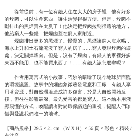
從前從前，有一位有錢人住在大大的房子裡，他有好多
的煙囪，可以生產東西、讓生活變得很方便。但是，煙囪不
斷排出的黑煙實在太臭了！他決定把煙囪拉到很遠的地方，
他給窮人一些錢，把煙囪蓋在窮人家附近。
煙囪排出更多的黑煙了。慢慢的，黑煙讓窮人沒水喝，
海水上升和土石流淹沒了窮人的房子……窮人發現煙囪的壞
處，決定關掉煙囪。但是，沒有了煙囪，有錢人的家裡好多
東西不能用、也不能買東西了！……有錢人該怎麼辦呢？
作者用寓言式的小故事，巧妙的暗喻了現今地球所面臨
的環境議題。故事中的煙囪象徵著發電廠和工廠，有錢人享
用著資源，對自然環境造成許多傷害，於是大自然開始反
撲，但往往影響最深、最先受害的都是窮人。這本繪本用淺
顯易懂的方式，喚醒讀者對於環保議題的重視，提醒人們珍
惜與愛護我們唯一的地球。
【商品規格】29.5 × 21 cm （W X H）× 56 頁 × 彩色 × 精裝 /
有注音