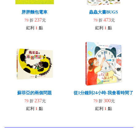
胖胖麵包電車
蟲蟲大書BUGS
237
473
79
折
元
79
折
元
紅利
1
點
紅利
1
點
蘇菲亞的兩個問題
從1分鐘到24小時-我會看時間了
237
300
79
折
元
79
折
元
紅利
1
點
紅利
1
點