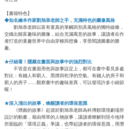
【書籍特色】
◆知名繪本作家劉旭恭老師之手，充滿特色的圖像風格
劉旭恭老師以富有童真的筆觸與別具風格的獨特線條，
交織出饒富趣味的圖像，結合充滿寓意的故事，讓讀者在作
者打造的童趣世界中自由穿梭與想像，享受閱讀圖畫的樂
趣。
★仔細看！隱藏在畫面與故事中的強烈對比
不管是在畫面用色與故事設定上，都可在書中看見多處
對比：有錢人和窮人、黑煙與乾淨的空氣、有錢人的房子和
窮人的房子……觀察書中的趣味差異，可以發現許多小細節
喔！
★深入淺出的故事，喚醒讀者的環保意識
《煙囪的故事》起源於劉旭恭老師為科博館環境劇場所
設計的動畫，藉由簡單的人物故事，讓讀者瞭解到現今地球
所面臨的「環境正義」爭議，也帶起讀者的環保意識，用潛