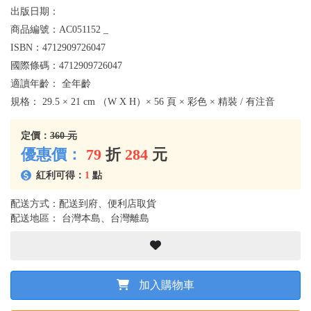
出版日期：
商品編號：
AC051152 _
ISBN：
4712909726047
國際條碼：
4712909726047
適讀年齡：
全年齡
規格：
29.5 × 21 cm （W X H）× 56 頁 × 彩色 × 精裝 / 有注音
定價：
360 元
優惠價：
79
折
284
元
紅利可得：
1
點
配送方式：配送到府、便利店取貨
配送地區： 台灣本島、台灣離島
加入購物車