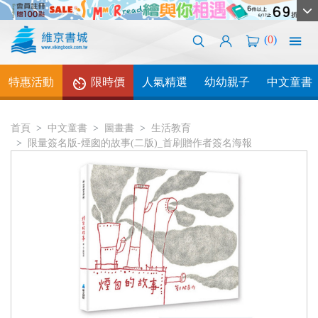
(
0
)
特惠活動
限時價
人氣精選
幼幼親子
中文童書
首頁
中文童書
圖畫書
生活教育
限量簽名版-煙囪的故事(二版)_首刷贈作者簽名海報