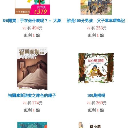
8/6開買｜手在做什麼呢？＋ 大象拉拉樂(玩具)
誰是100分男孩—父子單車環島記
494
253
95
折
元
79
折
元
紅利
1
點
紅利
1
點
福爾摩斯謎案之雜色的繩子
100萬棵樹
174
269
79
折
元
79
折
元
紅利
1
點
紅利
1
點