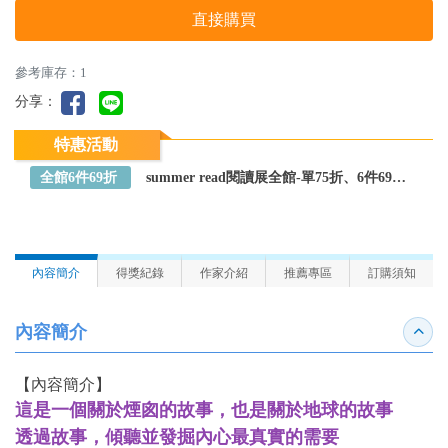
直接購買
參考庫存：1
分享：
特惠活動
全館6件69折
summer read閱讀展全館-單75折、6件69折～全館任選
內容簡介
得獎紀錄
作家介紹
推薦專區
訂購須知
內容簡介
收合
【內容簡介】
這是一個關於煙囪的故事，也是關於地球的故事
透過故事，傾聽並發掘內心最真實的需要