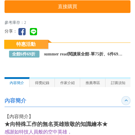
直接購買
參考庫存：2
分享：
特惠活動
全館6件69折
summer read閱讀展全館-單75折、6件69折～全館任選
內容簡介
得獎紀錄
作家介紹
推薦專區
訂購須知
內容簡介
收合
【內容簡介】
★向特殊工作的無名英雄致敬的知識繪本★
感謝如特技人員般的空中英雄，