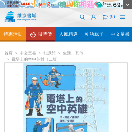
(
0
)
特惠活動
限時價
人氣精選
幼幼親子
中文童書
首頁
中文童書
知識館
生活、其他
電塔上的空中英雄（二版）