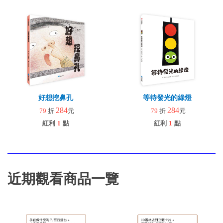
好想挖鼻孔
等待發光的綠燈
284
284
79
折
元
79
折
元
紅利
1
點
紅利
1
點
近期觀看商品一覽