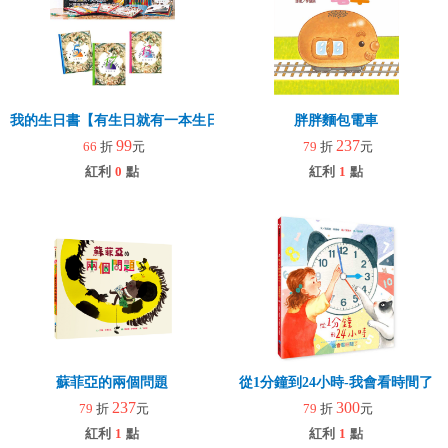
我的生日書【有生日就有一本生日書】2冊99元
胖胖麵包電車
99
237
66
折
元
79
折
元
紅利
0
點
紅利
1
點
蘇菲亞的兩個問題
從1分鐘到24小時-我會看時間了
237
300
79
折
元
79
折
元
紅利
1
點
紅利
1
點