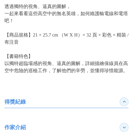
透過獨特的視角、逼真的圖解，
一起來看看這些高空中的無名英雄，如何維護輸電線和電塔
吧！
【商品規格】21 × 25.7 cm （W X H）× 32 頁 × 彩色 × 精裝 /
有注音
【書籍特色】
以獨特超臨場感的視角、逼真的圖解，詳細描繪保線員在高
空中危險的巡檢工作，了解他們的辛勞，並懂得珍惜能源。
得獎紀錄
收合
作家介紹
展開