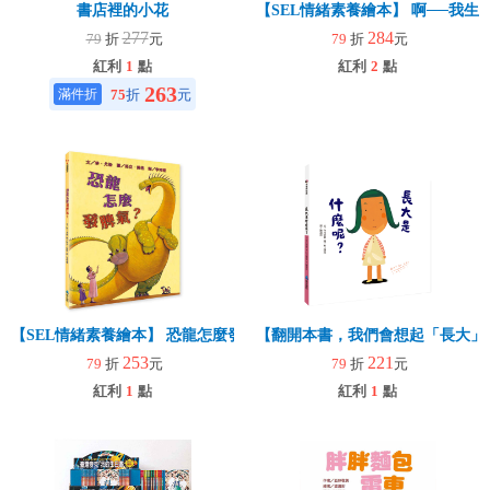
書店裡的小花
【SEL情緒素養繪本】 啊──我生氣
277
284
79
折
元
79
折
元
紅利
1
點
紅利
2
點
263
75
折
元
【SEL情緒素養繪本】 恐龍怎麼發脾氣？(二版)
【翻開本書，我們會想起「長大」
253
221
79
折
元
79
折
元
紅利
1
點
紅利
1
點