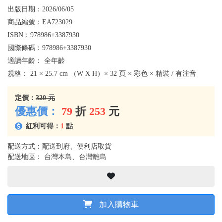
出版日期：
2026/06/05
商品編號：
EA723029
ISBN：
978986+3387930
國際條碼：
978986+3387930
適讀年齡：
全年齡
規格：
21 × 25.7 cm （W X H）× 32 頁 × 彩色 × 精裝 / 有注音
定價：
320 元
優惠價：
79
折
253
元
紅利可得：
1
點
配送方式：配送到府、便利店取貨
配送地區： 台灣本島、台灣離島
加入購物車