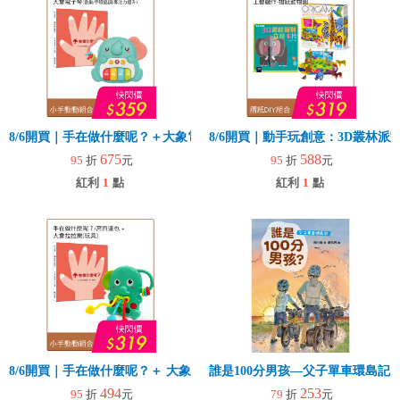
8/6開買｜手在做什麼呢？＋大象電子琴
8/6開買｜動手玩創意：3D叢林
675
588
95
折
元
95
折
元
紅利
1
點
紅利
1
點
8/6開買｜手在做什麼呢？＋ 大象拉拉樂(玩具)
誰是100分男孩—父子單車環島記
494
253
95
折
元
79
折
元