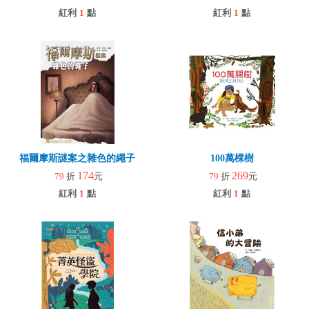
紅利
1
點
紅利
1
點
福爾摩斯謎案之雜色的繩子
100萬棵樹
174
269
79
折
元
79
折
元
紅利
1
點
紅利
1
點