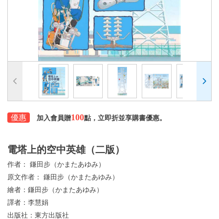
100
優惠
加入會員贈
點，立即折並享購書優惠。
電塔上的空中英雄（二版）
作者：
鎌田步（かまたあゆみ）
原文作者：
鎌田步（かまたあゆみ）
繪者：
鎌田步（かまたあゆみ）
譯者：
李慧娟
出版社：
東方出版社