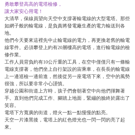
勇敢攀登高高的電塔檢修，
讓大家安心用電！
大清早，保線員望向天空中支撐著輸電線的大型電塔。那些
如網子般的輸電線，是負責將發電廠生產的電力輸送到各
地。
他們今天要來這裡先中止輸電線的電力，再更換老舊的輸電
線零件。必須攀登上約有20層樓高的電塔，進行輸電線的檢
修作業。
工作人員背負約有10公斤重的工具，在空中僅僅只有一條輸
電線支撐著，他們坐上自行架設的宙乘車，在長長的輸電線
上一邊巡檢一邊前進，然後從另一座電塔下來，空中的風勢
很強，所以要非常小心謹慎。
穿越公園和街道上方時，孩子們會朝著空中向他們揮舞著
手。直到他們完成工作、腳踏上地面，緊繃的臉終於露出了
笑容。
電塔下方寬廣的街道，燈火一點一點慢慢的點亮。
天空一片漆黑後，電塔上的紅色燈光也一閃一閃的亮了起
來。