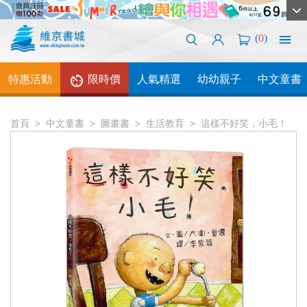
(
0
)
特惠活動
限時價
人氣精選
幼幼親子
中文童書
首頁
中文童書
圖畫書
生活教育
這樣不好笑，小毛！