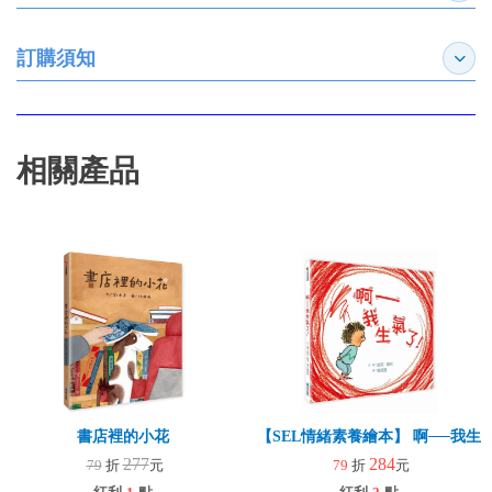
訂購須知
展開
相關產品
書店裡的小花
【SEL情緒素養繪本】 啊──我生氣
277
284
79
折
元
79
折
元