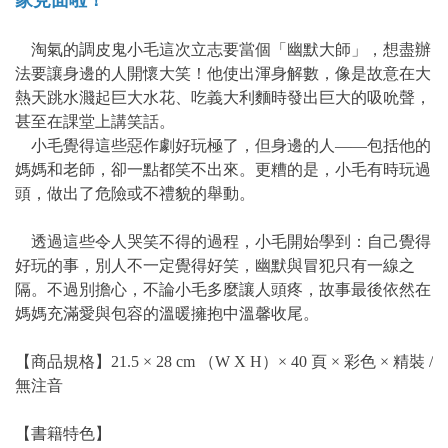
家見面啦！
淘氣的調皮鬼小毛這次立志要當個「幽默大師」，想盡辦
法要讓身邊的人開懷大笑！他使出渾身解數，像是故意在大
熱天跳水濺起巨大水花、吃義大利麵時發出巨大的吸吮聲，
甚至在課堂上講笑話。
小毛覺得這些惡作劇好玩極了，但身邊的人——包括他的
媽媽和老師，卻一點都笑不出來。更糟的是，小毛有時玩過
頭，做出了危險或不禮貌的舉動。
透過這些令人哭笑不得的過程，小毛開始學到：自己覺得
好玩的事，別人不一定覺得好笑，幽默與冒犯只有一線之
隔。不過別擔心，不論小毛多麼讓人頭疼，故事最後依然在
媽媽充滿愛與包容的溫暖擁抱中溫馨收尾。
【商品規格】21.5 × 28 cm （W X H）× 40 頁 × 彩色 × 精裝 /
無注音
【書籍特色】