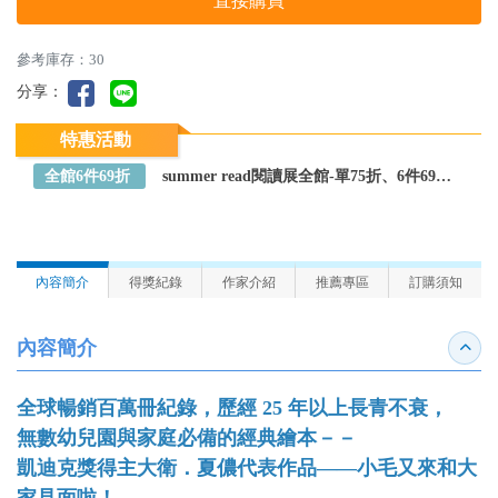
直接購買
參考庫存：30
分享：
特惠活動
全館6件69折
summer read閱讀展全館-單75折、6件69折～全館任選
內容簡介
得獎紀錄
作家介紹
推薦專區
訂購須知
內容簡介
收合
全球暢銷百萬冊紀錄，歷經 25 年以上長青不衰，
無數幼兒園與家庭必備的經典繪本－－
凱迪克獎得主大衛．夏儂代表作品――小毛又來和大