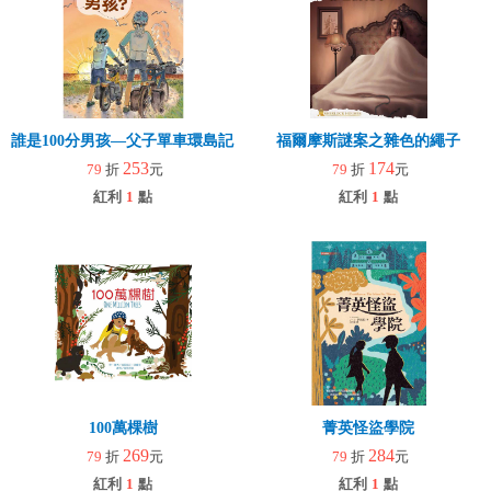
誰是100分男孩—父子單車環島記（二版）
福爾摩斯謎案之雜色的繩子
253
174
79
折
元
79
折
元
紅利
1
點
紅利
1
點
100萬棵樹
菁英怪盜學院
269
284
79
折
元
79
折
元
紅利
1
點
紅利
1
點