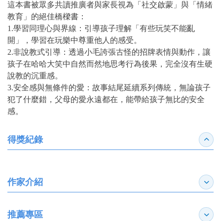
這本書被眾多共讀推廣者與家長視為「社交啟蒙」與「情緒
教育」的絕佳橋樑書：
1.學習同理心與界線：引導孩子理解「有些玩笑不能亂
開」，學習在玩樂中尊重他人的感受。
2.非說教式引導：透過小毛誇張古怪的招牌表情與動作，讓
孩子在哈哈大笑中自然而然地思考行為後果，完全沒有生硬
說教的沉重感。
3.安全感與無條件的愛：故事結尾延續系列傳統，無論孩子
犯了什麼錯，父母的愛永遠都在，能帶給孩子無比的安全
感。
得獎紀錄
收合
作家介紹
展開
推薦專區
展開