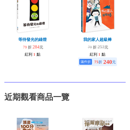
等待發光的綠燈
我的家人超級棒
284
253
79
折
元
79
折
元
紅利
1
點
紅利
1
點
240
75
折
元
近期觀看商品一覽