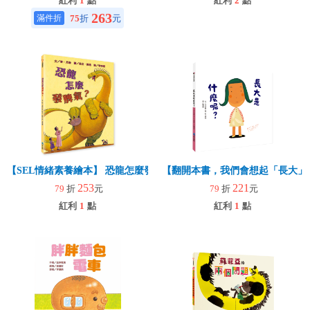
紅利
1
點
紅利
2
點
263
75
折
元
【SEL情緒素養繪本】 恐龍怎麼發脾氣？(二版)
【翻開本書，我們會想起「長大」
253
221
79
折
元
79
折
元
紅利
1
點
紅利
1
點