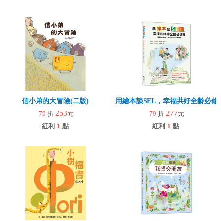
信小弟的大冒險(二版)
用繪本談SEL，幸福共好全齡必修
253
277
79
折
元
79
折
元
紅利
1
點
紅利
1
點