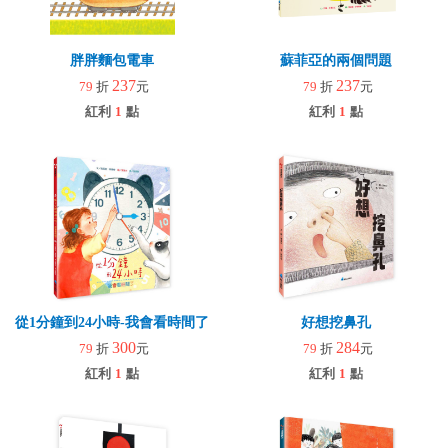
胖胖麵包電車
蘇菲亞的兩個問題
237
237
79
折
元
79
折
元
紅利
1
點
紅利
1
點
從1分鐘到24小時-我會看時間了
好想挖鼻孔
300
284
79
折
元
79
折
元
紅利
1
點
紅利
1
點