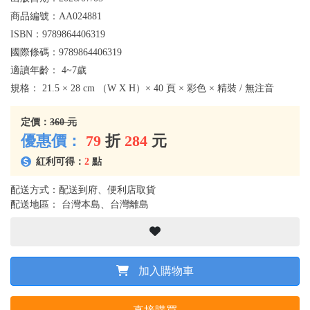
商品編號：
AA024881
ISBN：
9789864406319
國際條碼：
9789864406319
適讀年齡：
4~7歲
規格：
21.5 × 28 cm （W X H）× 40 頁 × 彩色 × 精裝 / 無注音
定價：
360 元
優惠價：
79
折
284
元
紅利可得：
2
點
配送方式：配送到府、便利店取貨
配送地區： 台灣本島、台灣離島
加入購物車