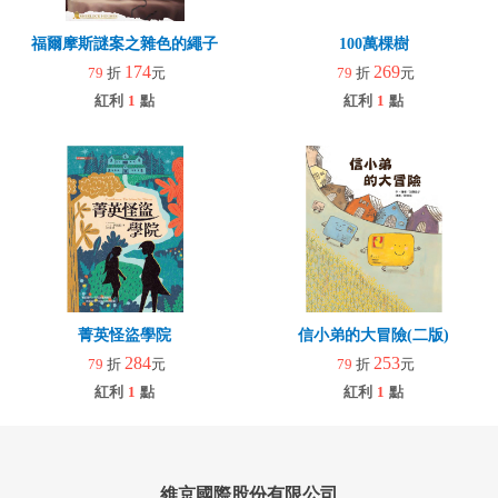
福爾摩斯謎案之雜色的繩子
100萬棵樹
174
269
79
折
元
79
折
元
紅利
1
點
紅利
1
點
菁英怪盜學院
信小弟的大冒險(二版)
284
253
79
折
元
79
折
元
紅利
1
點
紅利
1
點
維京國際股份有限公司