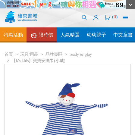
(
0
)
特惠活動
限時價
人氣精選
幼幼親子
中文童書
首頁
玩具/用品
品牌專區
ready & play
【k's kids】寶寶安撫巾(小威)