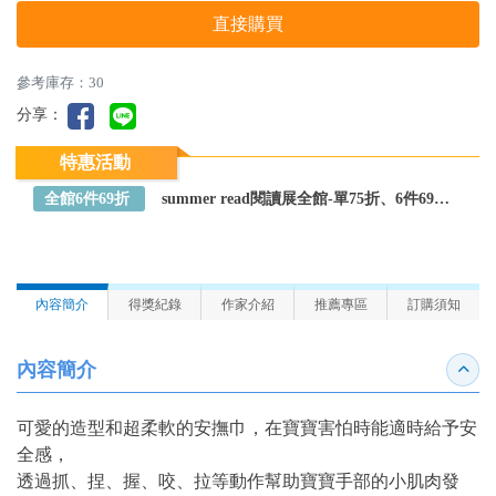
直接購買
參考庫存：30
分享：
特惠活動
全館6件69折
summer read閱讀展全館-單75折、6件69折～全館任選
內容簡介
得獎紀錄
作家介紹
推薦專區
訂購須知
內容簡介
收合
可愛的造型和超柔軟的安撫巾，在寶寶害怕時能適時給予安
全感，
透過抓、捏、握、咬、拉等動作幫助寶寶手部的小肌肉發