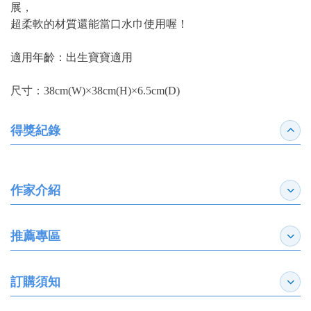
展，
超柔軟的材質還能當口水巾使用喔！
適用年齡：出生寶寶適用
尺寸：38cm(W)×38cm(H)×6.5cm(D)
得獎紀錄
收合
作家介紹
展開
推薦專區
展開
訂購須知
展開