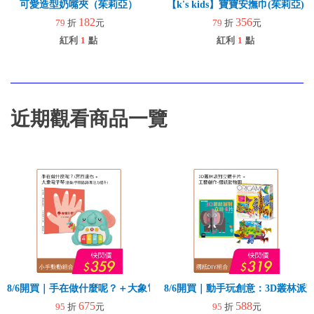
可愛造型奶嘴夾（茱莉亞）
【k's kids】寶寶安撫巾(茱莉亞)
182
356
79
折
元
79
折
元
紅利
1
點
紅利
1
點
近期觀看商品一覽
8/6開買｜手在做什麼呢？＋大象電子琴
8/6開買｜動手玩創意：3D叢林
675
588
95
折
元
95
折
元