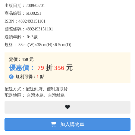
出版日期：
2009/05/01
商品編號：
SB00251
ISBN：
4892493151101
國際條碼：
4892493151101
適讀年齡：
0~3歲
規格：
38cm(W)×38cm(H)×6.5cm(D)
定價：
450 元
優惠價：
79
折
356
元
紅利可得：
1
點
配送方式：配送到府、便利店取貨
配送地區： 台灣本島、台灣離島
加入購物車