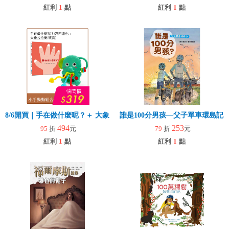
紅利
1
點
紅利
1
點
8/6開買｜手在做什麼呢？＋ 大象拉拉樂(玩具)
誰是100分男孩—父子單車環島記
494
253
95
折
元
79
折
元
紅利
1
點
紅利
1
點