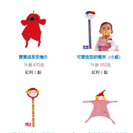
寶寶成長安撫巾
可愛造型奶嘴夾（小威）
435
182
79
折
元
79
折
元
紅利
1
點
紅利
1
點