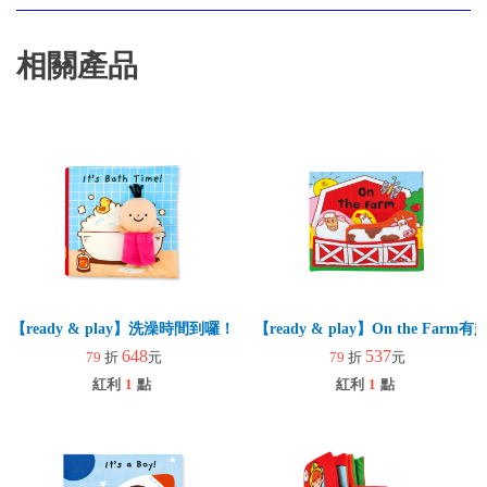
相關產品
【ready & play】洗澡時間到囉！
【ready & play】On the Fa
648
537
79
折
元
79
折
元
紅利
1
點
紅利
1
點