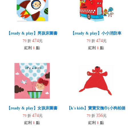
【ready & play】男孩床圍書
【ready & play】小小消防車
474
474
79
折
元
79
折
元
紅利
1
點
紅利
1
點
【ready & play】女孩床圍書
【k's kids】寶寶安撫巾(小狗柏德烈
474
356
79
折
元
79
折
元
紅利
1
點
紅利
1
點