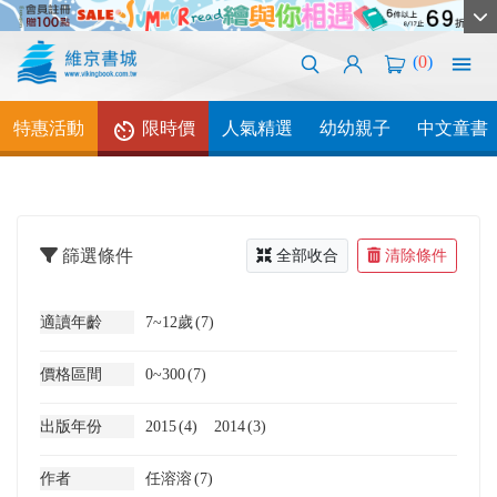
(
0
)
特惠活動
限時價
人氣精選
幼幼親子
中文童書
篩選條件
全部收合
清除條件
適讀年齡
7~12歲
(7)
價格區間
0~300
(7)
出版年份
2015
(4)
2014
(3)
作者
任溶溶
(7)