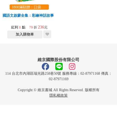
1800滿額贈：口袋玩具一份（隨機出貨） (summer read)
國語文啟蒙全集：彩繪神話故事（2）
236
紅利
1
點
79
折
元
加入購物車
維京國際股份有限公司
114 台北市內湖區瑞光路258巷50號 服務專線：02-87971168 傳真：
02-87971169
Copyright © 維京書城 All Rights Reserved. 版權所有
隱私權政策