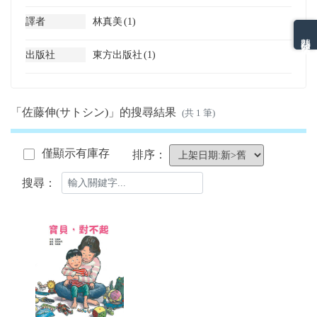
譯者
林真美
(1)
熱門分類排名
出版社
東方出版社
(1)
「佐藤伸(サトシン)」的搜尋結果
(共 1 筆)
僅顯示有庫存
排序：
搜尋：