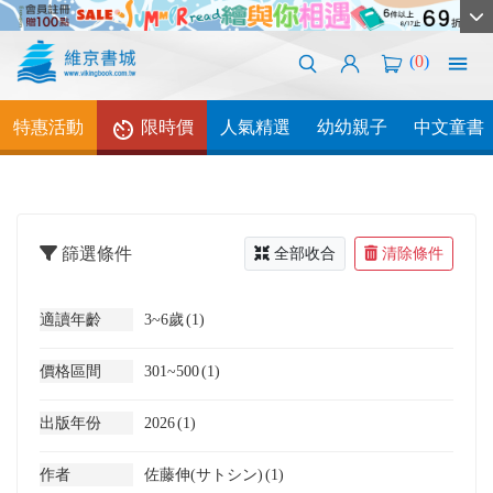
(
0
)
特惠活動
限時價
人氣精選
幼幼親子
中文童書
篩選條件
全部收合
清除條件
適讀年齡
3~6歲
(1)
價格區間
301~500
(1)
出版年份
2026
(1)
作者
佐藤伸(サトシン)
(1)