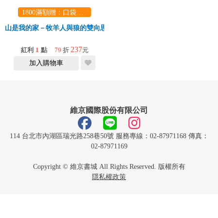
1800滿額贈：口袋玩具一份（隨機出貨） (summer read)
山是我的家－牧羊人與狼的雙向思考故事
237
紅利
1
點
79
折
元
加入購物車
維京國際股份有限公司
114 台北市內湖區瑞光路258巷50號 服務專線：02-87971168 傳真：
02-87971169
Copyright © 維京書城 All Rights Reserved. 版權所有
隱私權政策