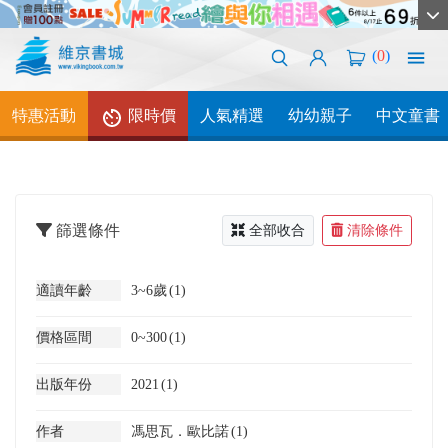
(
0
)
特惠活動
限時價
人氣精選
幼幼親子
中文童書
篩選條件
全部收合
清除條件
適讀年齡
3~6歲
(1)
價格區間
0~300
(1)
出版年份
2021
(1)
作者
馮思瓦．歐比諾
(1)