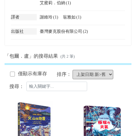
艾蜜莉．伯納
(1)
譯者
謝維玲
(1)
翁雅如
(1)
出版社
臺灣麥克股份有限公司
(2)
「包爾．盧」的搜尋結果
(共 2 筆)
僅顯示有庫存
排序：
搜尋：