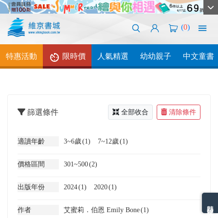
(
0
)
特惠活動
限時價
人氣精選
幼幼親子
中文童書
篩選條件
全部收合
清除條件
適讀年齡
3~6歲
(1)
7~12歲
(1)
價格區間
301~500
(2)
出版年份
2024
(1)
2020
(1)
熱門分類排名
作者
艾蜜莉．伯恩 Emily Bone
(1)