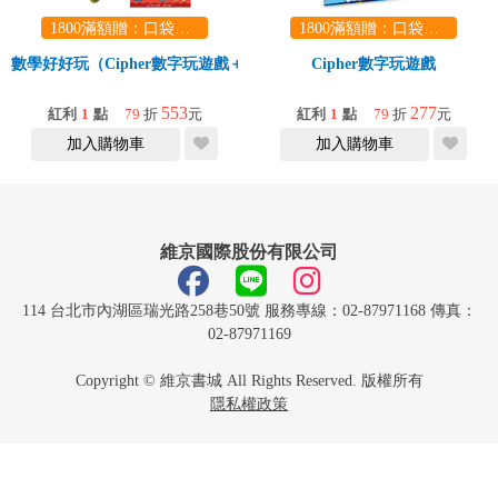
1800滿額贈：口袋玩具一份（隨機出貨） (summer read)
1800滿額贈：口袋玩具一份（隨機出貨） (summer read)
數學好好玩（Cipher數字玩遊戲＋STEM動腦大挑戰：神奇的數學）
Cipher數字玩遊戲
553
277
紅利
1
點
79
折
元
紅利
1
點
79
折
元
加入購物車
加入購物車
維京國際股份有限公司
114 台北市內湖區瑞光路258巷50號 服務專線：02-87971168 傳真：
02-87971169
Copyright © 維京書城 All Rights Reserved. 版權所有
隱私權政策