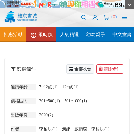
(
0
)
特惠活動
限時價
人氣精選
幼幼親子
中文童書
篩選條件
全部收合
清除條件
適讀年齡
7~12歲
(1)
12~歲
(1)
價格區間
301~500
(1)
501~1000
(1)
出版年份
2020
(2)
作者
李柏辰
(1)
漢娜．威爾森、李柏辰
(1)