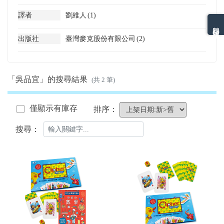
譯者
劉維人
(1)
熱門分類排名
出版社
臺灣麥克股份有限公司
(2)
「吳品宜」的搜尋結果
(共 2 筆)
僅顯示有庫存
排序：
搜尋：