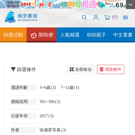
(
0
)
特惠活動
限時價
人氣精選
幼幼親子
中文童書
篩選條件
全部收合
清除條件
適讀年齡
3~6歲
(2)
7~12歲
(1)
價格區間
301~500
(3)
出版年份
2017
(3)
作者
張湘君等著
(3)