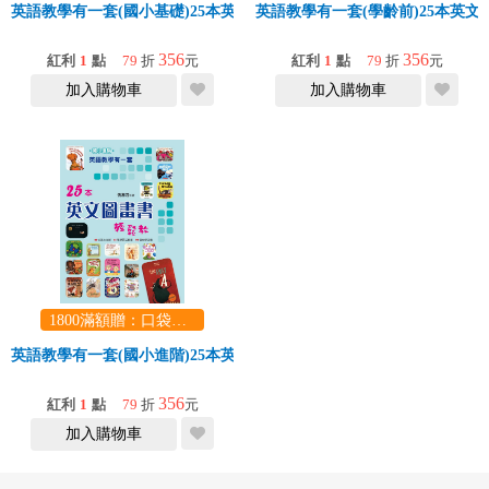
英語教學有一套(國小基礎)25本英文圖畫書輕鬆教
英語教學有一套(學齡前)25本英
356
356
紅利
1
點
79
折
元
紅利
1
點
79
折
元
加入購物車
加入購物車
1800滿額贈：口袋玩具一份（隨機出貨） (summer read)
英語教學有一套(國小進階)25本英文圖畫書輕鬆教
356
紅利
1
點
79
折
元
加入購物車