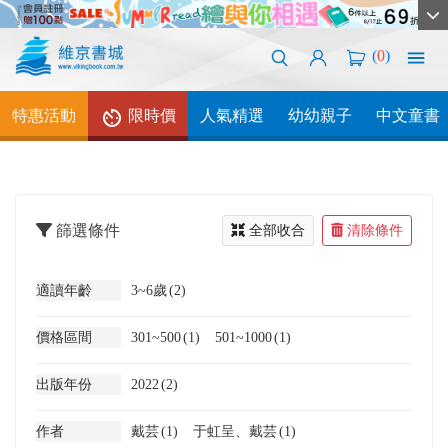
(
0
)
特惠活動
限時價
人氣精選
幼幼親子
中文童書
篩選條件
全部收合
清除條件
適讀年齡
3~6歲
(2)
價格區間
301~500
(1)
501~1000
(1)
出版年份
2022
(2)
作者
戴芸
(1)
于虹呈、戴芸
(1)