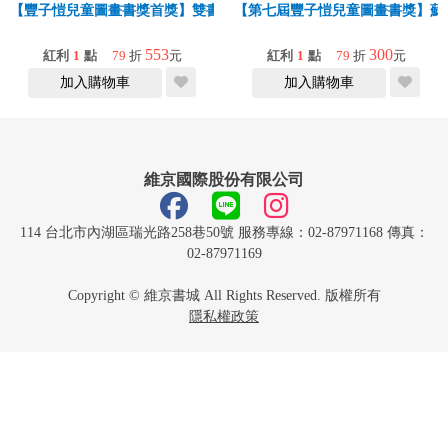
【豐子愷兒童圖畫書獎首獎】雙書組《盤中餐》《蘇丹的犀角》
【第七屆豐子愷兒童圖畫書獎】蘇
553
300
紅利
1
點
79
折
元
紅利
1
點
79
折
元
加入購物車
加入購物車
維京國際股份有限公司
114 台北市內湖區瑞光路258巷50號 服務專線：02-87971168 傳真：
02-87971169
Copyright © 維京書城 All Rights Reserved. 版權所有
隱私權政策