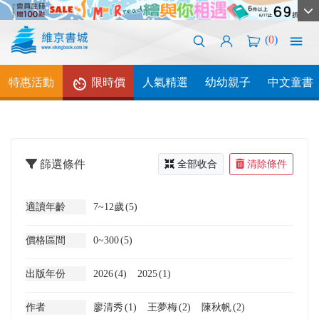
(
0
)
特惠活動
限時價
人氣精選
幼幼親子
中文童書
篩選條件
全部收合
清除條件
適讀年齡
7~12歲
(5)
價格區間
0~300
(5)
出版年份
2026
(4)
2025
(1)
作者
廖清秀
(1)
王夢梅
(2)
陳秋帆
(2)