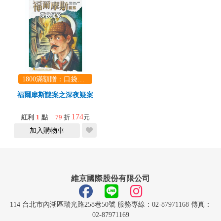
1800滿額贈：口袋玩具一份（隨機出貨） (summer read)
福爾摩斯謎案之深夜疑案
174
紅利
1
點
79
折
元
加入購物車
維京國際股份有限公司
114 台北市內湖區瑞光路258巷50號 服務專線：02-87971168 傳真：
02-87971169