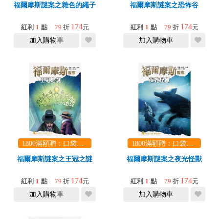
福爾摩斯謎案之雜色的繩子
福爾摩斯謎案之恐怖谷
174
174
紅利
1
點
79
折
元
紅利
1
點
79
折
元
加入購物車
加入購物車
1800滿額贈：口袋玩具一份（隨機出貨） (summer read)
1800滿額贈：口袋玩具一份（隨機出貨） (summer read)
福爾摩斯謎案之王冠之謎
福爾摩斯謎案之夜光怪獸
174
174
紅利
1
點
79
折
元
紅利
1
點
79
折
元
加入購物車
加入購物車