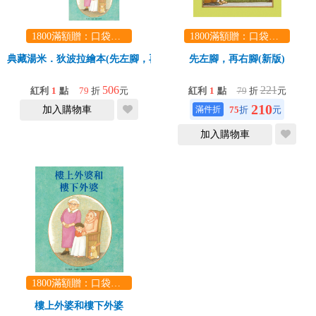
1800滿額贈：口袋玩具一份（隨機出貨） (summer read)
1800滿額贈：口袋玩具一份（隨機出貨） (summer read)
典藏湯米．狄波拉繪本(先左腳，再右腳(新版)樓上外婆和樓下外婆)
先左腳，再右腳(新版)
506
221
紅利
1
點
79
折
元
紅利
1
點
79
折
元
210
75
折
元
加入購物車
加入購物車
1800滿額贈：口袋玩具一份（隨機出貨） (summer read)
樓上外婆和樓下外婆