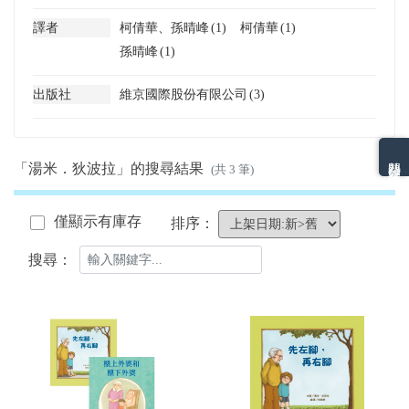
譯者
柯倩華、孫晴峰
(1)
柯倩華
(1)
孫晴峰
(1)
出版社
維京國際股份有限公司
(3)
熱門分類排名
「湯米．狄波拉」的搜尋結果
(共 3 筆)
僅顯示有庫存
排序：
搜尋：