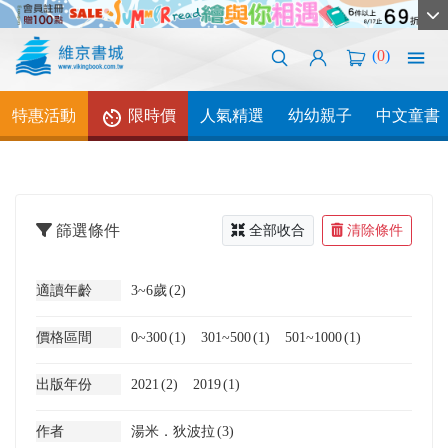
(
0
)
特惠活動
限時價
人氣精選
幼幼親子
中文童書
篩選條件
全部收合
清除條件
適讀年齡
3~6歲
(2)
價格區間
0~300
(1)
301~500
(1)
501~1000
(1)
出版年份
2021
(2)
2019
(1)
作者
湯米．狄波拉
(3)