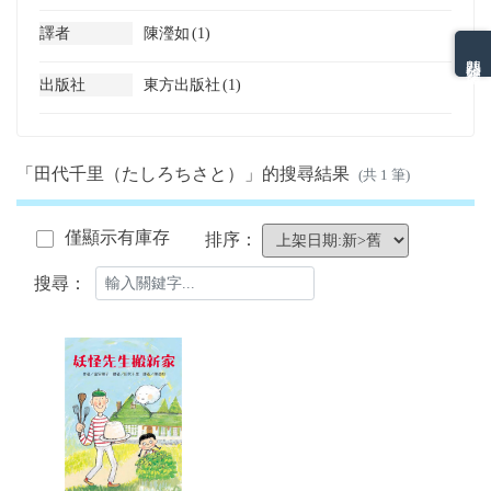
譯者
陳瀅如
(1)
熱門分類排名
出版社
東方出版社
(1)
「田代千里（たしろちさと）」的搜尋結果
(共 1 筆)
僅顯示有庫存
排序：
搜尋：