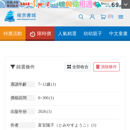
(
0
)
特惠活動
限時價
人氣精選
幼幼親子
中文童書
篩選條件
全部收合
清除條件
適讀年齡
7~12歲
(1)
價格區間
0~300
(1)
出版年份
2026
(1)
作者
富安陽子（とみやすようこ）
(1)