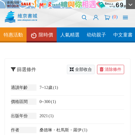
(
0
)
特惠活動
限時價
人氣精選
幼幼親子
中文童書
篩選條件
全部收合
清除條件
適讀年齡
7~12歲
(1)
價格區間
0~300
(1)
出版年份
2021
(1)
作者
桑德琳・杜馬斯・羅伊
(1)