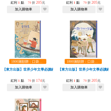
205
205
紅利
1
點
79
折
元
紅利
1
點
79
折
元
加入購物車
加入購物車
1800滿額贈：口袋玩具一份（隨機出貨） (summer read)
1800滿額贈：口袋玩具一份（隨機出貨） (summer read)
【東方出版】世界少年文學必讀經典60-金銀島
【東方出版】世界少年文學必讀經典
174
205
紅利
1
點
79
折
元
紅利
1
點
79
折
元
加入購物車
加入購物車