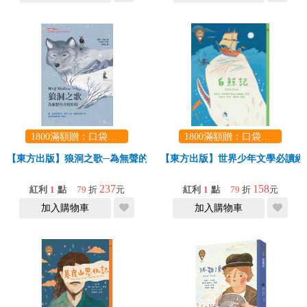
1800滿額贈：口袋玩具一份（隨機出貨） (summer read)
1800滿額贈：口袋玩具一份（隨機出貨） (summer read)
【東方出版】狼洞之歌─為無聲的真相低唱
【東方出版】世界少年文學必讀經典
237
158
紅利
1
點
79
折
元
紅利
1
點
79
折
元
加入購物車
加入購物車