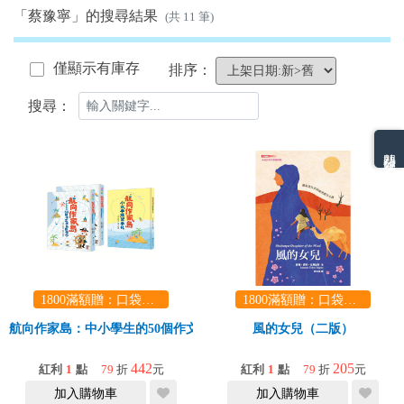
「蔡豫寧」的搜尋結果
(共 11 筆)
僅顯示有庫存
排序：
搜尋：
熱門分類排名
1800滿額贈：口袋玩具一份（隨機出貨） (summer read)
1800滿額贈：口袋玩具一份（隨機出貨） (summer read)
航向作家島：中小學生的50個作文跳島任務（共2冊，另附贈《小水手
風的女兒（二版）
442
205
紅利
1
點
79
折
元
紅利
1
點
79
折
元
加入購物車
加入購物車