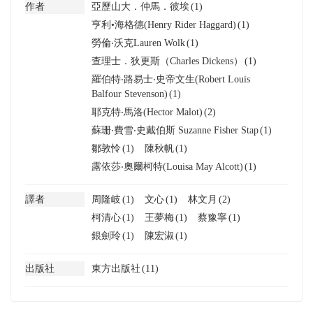
作者
亞歷山大．仲馬．彼埃
(1)
亨利•海格德(Henry Rider Haggard)
(1)
勞倫‧沃克Lauren Wolk
(1)
查理士．狄更斯（Charles Dickens）
(1)
羅伯特‧路易士‧史帝文生(Robert Louis
Balfour Stevenson)
(1)
耶克特‧馬洛(Hector Malot)
(2)
蘇珊‧費雪‧史戴伯斯 Suzanne Fisher Stap
(1)
鄒敦怜
(1)
陳秋帆
(1)
露依莎‧奧爾柯特(Louisa May Alcott)
(1)
譯者
周隆岐
(1)
文心
(1)
林文月
(2)
柯清心
(1)
王夢梅
(1)
蔡豫寧
(1)
銀劍玲
(1)
陳宏淑
(1)
出版社
東方出版社
(11)