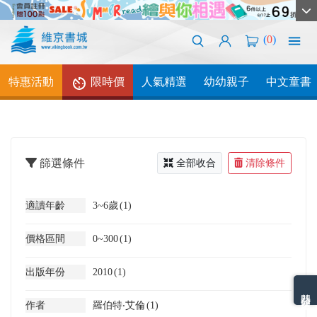
(
0
)
特惠活動
限時價
人氣精選
幼幼親子
中文童書
篩選條件
全部收合
清除條件
適讀年齡
3~6歲
(1)
價格區間
0~300
(1)
出版年份
2010
(1)
熱門分類排名
作者
羅伯特‧艾倫
(1)