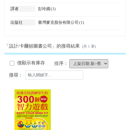
譯者
彭玲嫻
(1)
出版社
臺灣麥克股份有限公司
(1)
「設計/卡爾頓圖書公司」的搜尋結果
(共 1 筆)
僅顯示有庫存
排序：
搜尋：