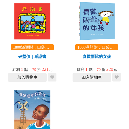
1800滿額贈：口袋玩具一份（隨機出貨） (summer read)
1800滿額贈：口袋玩具一份（隨機出貨） (summer read)
破盤價｜感謝書
喜歡雨靴的女孩
221
220
紅利
1
點
79
折
元
紅利
1
點
79
折
元
加入購物車
加入購物車