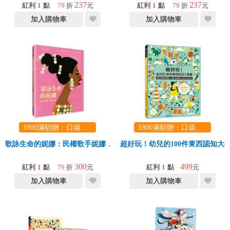
237
237
紅利
1
點
79
折
元
紅利
1
點
79
折
元
加入購物車
加入購物車
1800滿額贈：口袋玩具一份（隨機出貨） (summer read)
1800滿額贈：口袋玩具一份（隨機出貨） (summer read)
歌詠生命的妮娜：民權歌手妮娜．西蒙的故事
超好玩！幼兒的100件東西認知大
300
499
紅利
1
點
79
折
元
紅利
1
點
元
加入購物車
加入購物車