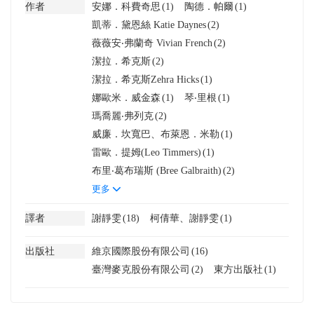
作者
安娜．科費奇思
(1)
陶德．帕爾
(1)
凱蒂．黛恩絲 Katie Daynes
(2)
薇薇安‧弗蘭奇 Vivian French
(2)
潔拉．希克斯
(2)
潔拉．希克斯Zehra Hicks
(1)
娜歐米．威金森
(1)
琴‧里根
(1)
瑪喬麗‧弗列克
(2)
威廉．坎寬巴、布萊恩．米勒
(1)
雷歐．提姆(Leo Timmers)
(1)
布里‧葛布瑞斯 (Bree Galbraith)
(2)
更多
譯者
謝靜雯
(18)
柯倩華、謝靜雯
(1)
出版社
維京國際股份有限公司
(16)
臺灣麥克股份有限公司
(2)
東方出版社
(1)