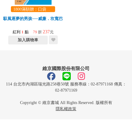
1800滿額贈：口袋玩具一份（隨機出貨） (summer read)
馭風逐夢的男孩──威廉．坎寬巴
237
紅利
1
點
79
折
元
加入購物車
維京國際股份有限公司
114 台北市內湖區瑞光路258巷50號 服務專線：02-87971168 傳真：
02-87971169
Copyright © 維京書城 All Rights Reserved. 版權所有
隱私權政策