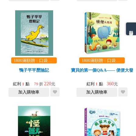
熱門分類排名
1800滿額贈：口袋玩具一份（隨機出貨） (summer read)
1800滿額贈：口袋玩具一份（隨機出貨） (summer read)
鴨子平平歷險記
寶貝的第一個Q&A―― 便便大發
220
360
紅利
1
點
79
折
元
紅利
1
點
元
加入購物車
加入購物車