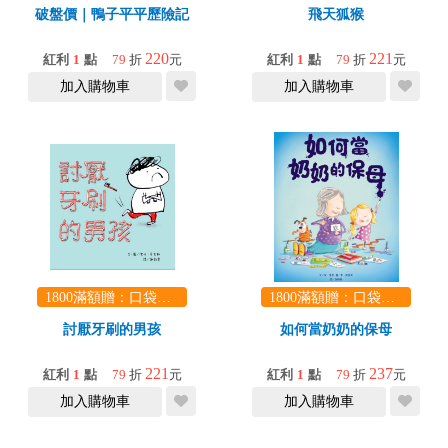
破盤價｜鴨子平平歷險記
飛天狐猴
220
221
紅利
1
點
79
折
元
紅利
1
點
79
折
元
加入購物車
加入購物車
1800滿額贈：口袋玩具一份（隨機出貨） (summer read)
1800滿額贈：口袋玩具一份（隨機出貨） (summer read)
討厭牙刷的男孩
如何當奶奶的保母
221
237
紅利
1
點
79
折
元
紅利
1
點
79
折
元
加入購物車
加入購物車