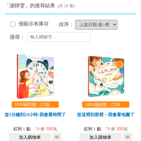
「謝靜雯」的搜尋結果
(共 19 筆)
僅顯示有庫存
排序：
搜尋：
1800滿額贈：口袋玩具一份（隨機出貨） (summer read)
1800滿額贈：口袋玩具一份（隨機出貨） (summer read)
從1分鐘到24小時-我會看時間了
從這裡到那裡－我會看地圖了
300
300
紅利
1
點
79
折
元
紅利
1
點
79
折
元
加入購物車
加入購物車