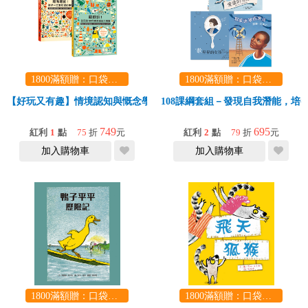
1800滿額贈：口袋玩具一份（隨機出貨） (summer read)
1800滿額贈：口袋玩具一份（隨機出貨） (summer read)
【好玩又有趣】情境認知與慨念學習--有聲繪本雙書組
108課綱套組－發現自我潛能，培
749
695
紅利
1
點
75
折
元
紅利
2
點
79
折
元
加入購物車
加入購物車
1800滿額贈：口袋玩具一份（隨機出貨） (summer read)
1800滿額贈：口袋玩具一份（隨機出貨） (summer read)