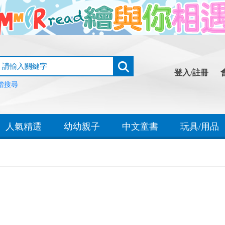
登入/註冊
階搜尋
人氣精選
幼幼親子
中文童書
玩具/用品