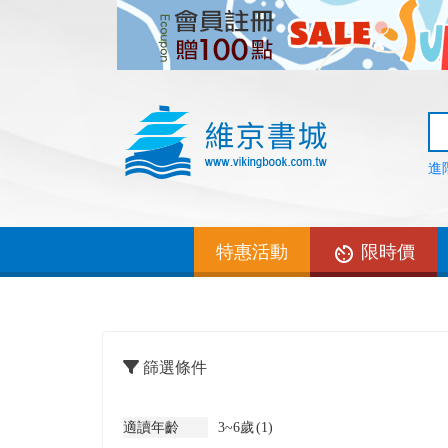
進
特惠活動
限時價
篩選條件
適讀年齡
3~6歲
(1)