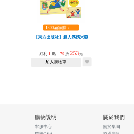
1800滿額贈：口袋玩具一份（隨機出貨） (summer read)
【東方出版社】超人媽媽米亞
253
紅利
1
點
79
折
元
加入購物車
購物說明
關於我們
客服中心
關於集團
問題Q&A
交通資訊