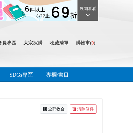
展開看看
會員專區
大宗採購
收藏清單
購物車(
0
)
SDGs專區
專欄/書目
全部收合
清除條件