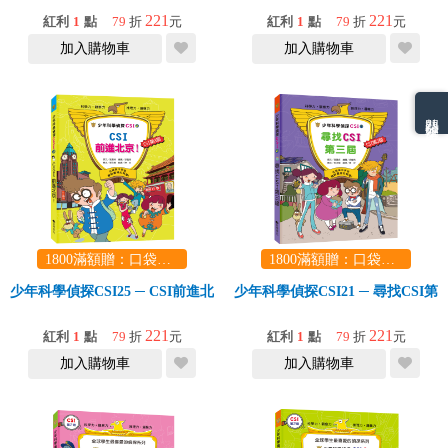
221
221
紅利
1
點
79
折
元
紅利
1
點
79
折
元
加入購物車
加入購物車
熱門分類排名
1800滿額贈：口袋玩具一份（隨機出貨） (summer read)
1800滿額贈：口袋玩具一份（隨機出貨） (summer read)
少年科學偵探CSI25 ─ CSI前進北京！
少年科學偵探CSI21 ─ 尋找CSI第
221
221
紅利
1
點
79
折
元
紅利
1
點
79
折
元
加入購物車
加入購物車