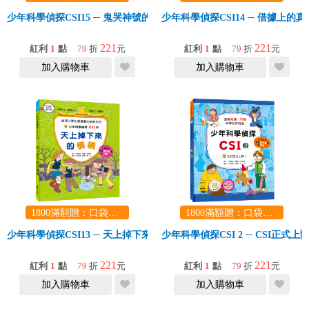
少年科學偵探CSI15 ─ 鬼哭神號的祕密
少年科學偵探CSI14 ─ 借據上的真
221
221
紅利
1
點
79
折
元
紅利
1
點
79
折
元
加入購物車
加入購物車
1800滿額贈：口袋玩具一份（隨機出貨） (summer read)
1800滿額贈：口袋玩具一份（隨機出貨） (summer read)
少年科學偵探CSI13 ─ 天上掉下來的橫禍
少年科學偵探CSI 2 ─ CSI正式上
221
221
紅利
1
點
79
折
元
紅利
1
點
79
折
元
加入購物車
加入購物車