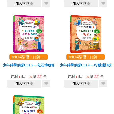
加入購物車
加入購物車
1800滿額贈：口袋玩具一份（隨機出貨） (summer read)
1800滿額贈：口袋玩具一份（隨機出貨） (summer read)
少年科學偵探CSI 5 ─ 化石博物館藏不住的祕密
少年科學偵探CSI 4 ─ 行動通訊
221
221
紅利
1
點
79
折
元
紅利
1
點
79
折
元
加入購物車
加入購物車