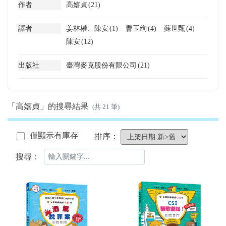
作者
高嬉貞
(21)
譯者
姜林權、陳安
(1)
曹玉絢
(4)
蘇世甄
(4)
陳安
(12)
出版社
臺灣麥克股份有限公司
(21)
「高嬉貞」的搜尋結果
(共 21 筆)
僅顯示有庫存
排序：
搜尋：