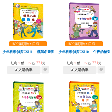
1800滿額贈：口袋玩具一份（隨機出貨） (summer read)
1800滿額贈：口袋玩具一份（隨機出貨） (summer read)
少年科學偵探CSI11 ─ 燻黑名畫調包案
少年科學偵探CSI10 ─ 午夜的槍聲
221
221
紅利
1
點
79
折
元
紅利
1
點
79
折
元
加入購物車
加入購物車