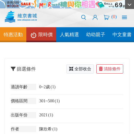
(
0
)
特惠活動
限時價
人氣精選
幼幼親子
中文童書
篩選條件
全部收合
清除條件
適讀年齡
0~2歲
(1)
價格區間
301~500
(1)
出版年份
2021
(1)
作者
陳欣希
(1)