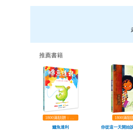
推薦書籍
1800滿額贈：口袋玩具一份（隨機出貨） (summer read)
鱷魚達利
你從這一天開始