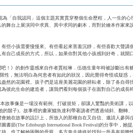
ikson）認為「自我認同」這個主題其實貫穿整個生命歷程，人一
己的舞台上展演同中求異、異中求同的劇本，而對於繪本作家來
，有些小孩需要慢慢來。有些看起來害羞沉靜，有些喜歡大聲講
人有自己成長的方式，所以，如果你對其他小孩感到好奇，就開
問吧！
》的創作靈感來自作者賈桂琳．伍德生童年時被診斷出有
有限性，無法明白為何患者有如此的狀況，因此覺得奇怪或疑惑
氣盎然的花園裡。孩子們是這座美麗花園的耕耘者，除了各自尋
成為彼此生命的建造者，讓我們看到每個孩子在面對自己的成長
本故事像是一場沒有範例、打破規矩，卻讓人驚豔的美術課，以藝
他的鬍子)。故事裡的畫家鱷魚達利帶著讀者們透過傾斜、翻轉
會她在故事的設計上，所放入的那種自在又自信、邀請人參與(
he Edinburgh International Book Festival
支持、也了解她困難的母親，多方奔走後終於找到一所具有前瞻性