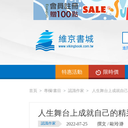
進
特惠活動
限時價
首頁
專欄/書目
認識作家
人生舞台上成就自己
人生舞台上成就自己的精
認識作家
2022-07-25
撰文 / 歐玲瀞