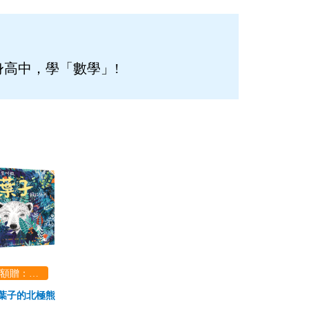
高中，學「數學」!
1800滿額贈：口袋玩具一份（隨機出貨） (summer read)
葉子的北極熊