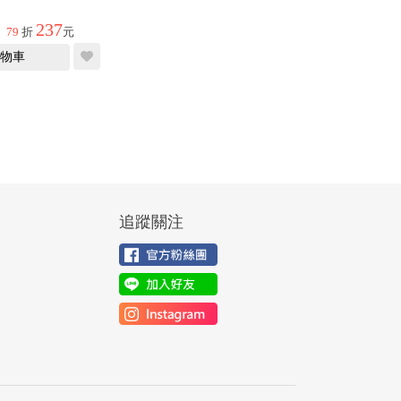
237
79
折
元
物車
追蹤關注