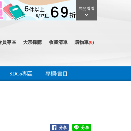
展開看看
會員專區
大宗採購
收藏清單
購物車(
0
)
SDGs專區
專欄/書目