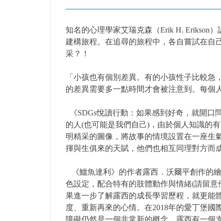
知名的心理學家艾瑞克森（Erik H. Er
建構旅程。在追尋的旅程中，各自嘗試在自
采？！
「小孩也有個別差異。有的小孩性子比較急
的差異需要多一點時間才會被注意到。每個
《SDGs悅讀行動：
如果感到好奇，就開口
的人(也可能是我們自己)，由於個人知識的
明精采的圖像，將故事的情境設置在一座生
揮與生俱來的天賦，他們也相互同理對方而
《
鱷魚達利
》的作者露西．沃爾平創作的繪
色設定，配合特有的肢體動作與情緒(請留意
果進一步了解露西的成長學習歷程，就更能體
度、重新再來的心情。在2018年的愛丁堡國際圖書節(T
障礙仍然是一個非常新的概念，露西有一個