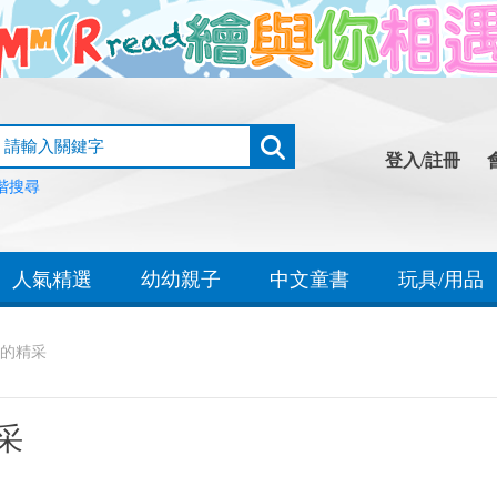
登入/註冊
階搜尋
人氣精選
幼幼親子
中文童書
玩具/用品
的精采
采