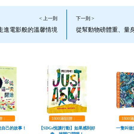
< 上一則
下一則 >
走進電影般的溫馨情境
從幫動物磅體重、量身
1800滿額贈：口袋玩具一份（隨機出貨） (summer read)
1800滿額贈：口袋玩具一份（隨機出貨） (summer read)
說自己的故事！
【SDGs悅讀行動】如果感到好
一隻叫做