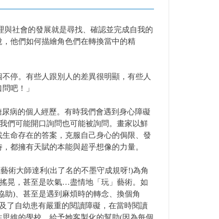
生的心理與社會的發展就是尋找、確認並完成自我的
說，他們如何描繪角色們在轉換當中的精
個不停。有些人跟別人的差異很明顯，有些人
口問吧！」
糖尿病的個人經歷。有時我們會遇到身心障礙
，我們可能開口詢問也可能被詢問。畫家以鮮
找生命存在的答案，克服自己身心的侷限、發
時，都擁有天賦的本能與超乎想像的力量。
術大師達利(出了名的不墨守成規呀!)為角
、搖晃，甚至是吹氣…盡情地「玩」藝術。如
協助)、甚至是遇到麻煩時的轉念、換個角
)的分享中，她提及了自幼患有嚴重的閱讀障礙，在當時閱讀
思維的學校，給予她客製化的幫助(因為每個