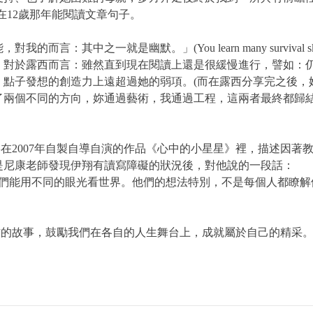
在12歲那年能閱讀文章句子。
是幽默。」(You learn many survival skills as a dysle
。對於露西而言：雖然直到現在閱讀上還是很緩慢進行，譬如：
、點子發想的創造力上遠超過她的弱項。(而在露西分享完之後，
了兩個不同的方向，妳通過藝術，我通過工程，這兩者最終都歸
2007年自製自導自演的作品《心中的小星星》裡，描述因著
是尼康老師發現伊翔有讀寫障礙的狀況後，對他說的一段話：
們能用不同的眼光看世界。他們的想法特別，不是每個人都瞭解
的故事，鼓勵我們在各自的人生舞台上，成就屬於自己的精采