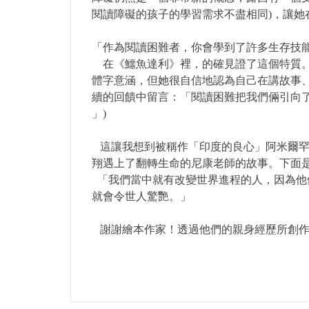
閱讀障礙的孩子的學習需求不盡相同)，讓她
「作為閱讀困難者，你會學到了許多生存技能，對我的而言：其中之一就
在《
鱷魚達利
》裡，的確見證了這個特質
體字意涵，但她很自信地認為自己在講故事
續的回饋中留言：「閱讀困難把我們倆引向
」)
這讓我想到被稱作「印度的良心」阿米爾罕在
翔遇上了翻轉生命的尼康老師的故事。下面
「我們當中就有改變世界進程的人，因為他
就會令世人驚艷。」
謝謝繪本作家！透過他們的親身經歷所創作