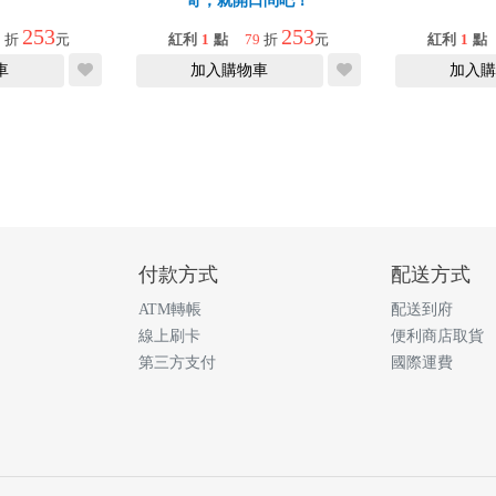
奇，就開口問吧！
253
253
9
折
元
紅利
1
點
79
折
元
紅利
1
點
車
加入購物車
加入購
付款方式
配送方式
ATM轉帳
配送到府
線上刷卡
便利商店取貨
第三方支付
國際運費