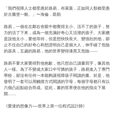
「我們視障人士都受惠於路易．布萊葉，正如同人類都受惠
於古騰堡一般。」〜海倫．凱勒
路易，一個在左鄰右舍眼中都覺得太小、活不了的孩子，努
力的活了下來，成為一個充滿好奇心又活潑的孩子。大家總
是說他太小，要他等待，但是想快快長大、變強壯的他，卻
止不住自己的好奇心和想證明自己是個大人，伸手碰了危險
的器具，五歲的路易，他的世界變得漆黑又危險――
路易不要大家覺得對他抱歉，他只想自己讀書寫字，像其他
人一樣。為了不變成大家口中可憐的孩子，路易進入了專門
學校，卻沒有任何一本能夠讓視障孩子閱讀的書。於是，他
發明了一套可以用觸摸方式閱讀的字母，每個字母都只有以
六個凸起點組合而成。從此，書的世界便在他的指尖下展
開……
《愛達的想像力──世界上第一位程式設計師》