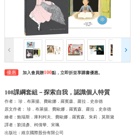
100
優惠
加入會員贈
點，立即折並享購書優惠。
108課綱套組－探索自我，認識個人特質
作者：
珍．布萊揚、費歐娜．羅賓森、蘿拉．史奈德
原文作者：
珍．布萊揚、費歐娜．羅賓森、蘿拉．史奈德
繪者：
鮑瑞斯．庫利柯夫、費歐娜．羅賓森、朱莉．莫斯黛
譯者：
劉清彥、柯倩華、宋珮
出版社：
維京國際股份有限公司