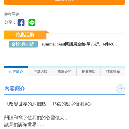
參考庫存：1
分享：
特惠活動
全館6件69折
summer read閱讀展全館-單75折、6件69折～全館任選
內容簡介
得獎紀錄
作家介紹
推薦專區
訂購須知
內容簡介
收合
《改變世界的六個點──15歲的點字發明家》
閱讀和寫字使我們的心靈強大，
讓我們認識世界……