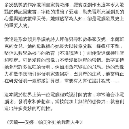
多次獲獎的作家兼插畫家費歐娜．羅賓森創作出這本令人驚
豔的傳記圖畫書，準確的描繪了愛達．勒夫雷斯充滿創意的
心靈與她的數學天份。她雖然罕為人知，卻是電腦發展史上
的重要人物。
愛達是形象頗具爭議的詩人拜倫男爵和數學家安妮．米爾班
克的女兒。她的母親擔心她長大以後像父親一樣瘋狂不羈，
堅信以數學為核心的教育（不准讀詩！）能使愛達保持理智
和穩定。可是愛達的想像力不受漫長課程的禁錮。數字支持
她夢想許多瘋狂的發明，例如用蒸汽驅動的飛馬。她的想像
力和數學技能引起發明家查爾斯．巴貝奇的注意，他當時正
在研究發明一臺超級計算機，需要有人幫忙設計程式……
這本關於世界上第一位電腦程式設計師的書，非常適合小電
腦迷、發明家和夢想家，當技能加上無限的想像力，就會創
造出許多美妙的可能性。
《天鵝──安娜．帕芙洛娃的舞蹈人生》