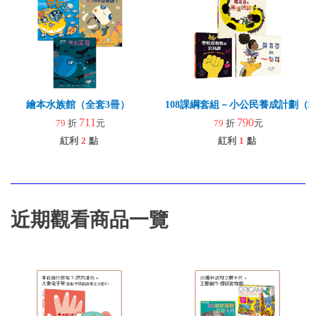
繪本水族館（全套3冊）
108課綱套組－小公民養成計劃（
711
790
79
折
元
79
折
元
紅利
2
點
紅利
1
點
近期觀看商品一覽