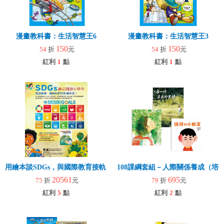
漫畫教科書：生活智慧王6
漫畫教科書：生活智慧王3
150
150
54
折
元
54
折
元
紅利
1
點
紅利
1
點
用繪本談SDGs，與國際教育接軌【延伸書單共80冊】
108課綱套組－人際關係養成（培
20561
695
75
折
元
79
折
元
紅利
5
點
紅利
2
點