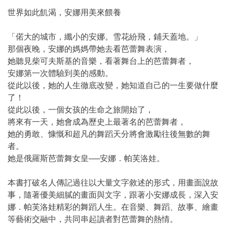
世界如此飢渴，安娜用美來餵養
「偌大的城市，纖小的安娜。雪花紛飛，鋪天蓋地。」
那個夜晚，安娜的媽媽帶她去看芭蕾舞表演，
她聽見柴可夫斯基的音樂，看著舞台上的芭蕾舞者，
安娜第一次體驗到美的感動。
從此以後，她的人生徹底改變，她知道自己的一生要做什麼
了！
從此以後，一個女孩的生命之旅開始了，
將來有一天，她會成為歷史上最著名的芭蕾舞者，
她的勇敢、慷慨和超凡的舞蹈天分將會激勵往後無數的舞
者。
她是俄羅斯芭蕾舞女皇──安娜．帕芙洛娃。
本書打破名人傳記過往以大量文字敘述的形式，用畫面說故
事，隨著優美細膩的畫面與文字，跟著小安娜成長，深入安
娜．帕芙洛娃精彩的舞蹈人生。在音樂、舞蹈、故事、繪畫
等藝術交融中，共同串起讀者對芭蕾舞的熱情。