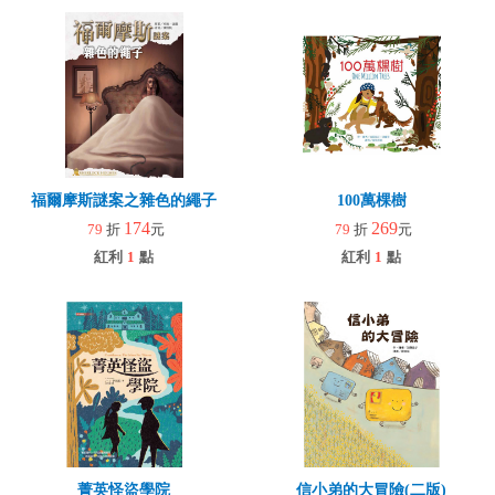
福爾摩斯謎案之雜色的繩子
100萬棵樹
174
269
79
折
元
79
折
元
紅利
1
點
紅利
1
點
菁英怪盜學院
信小弟的大冒險(二版)