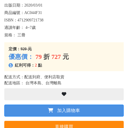
出版日期：
2020/03/01
商品編號：
AC044F31
ISBN：
4712909721738
適讀年齡：
4~7歲
規格：
三冊
定價：
920 元
優惠價：
79
折
727
元
紅利可得：
2
點
配送方式：配送到府、便利店取貨
配送地區： 台灣本島、台灣離島
加入購物車
直接購買