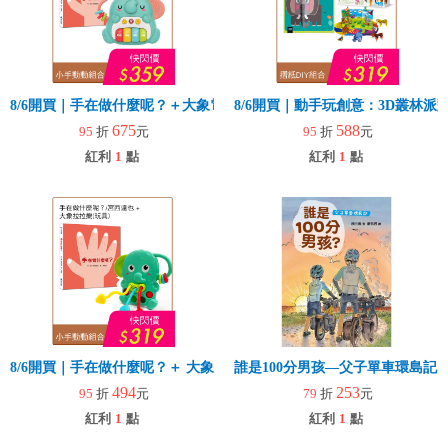
8/6開買｜手在做什麼呢？＋大象電子琴
8/6開買｜動手玩創意：3D叢林
675
588
95
折
元
95
折
元
紅利
1
點
紅利
1
點
8/6開買｜手在做什麼呢？＋ 大象拉拉樂(玩具)
誰是100分男孩—父子單車環島記
494
253
95
折
元
79
折
元
紅利
1
點
紅利
1
點