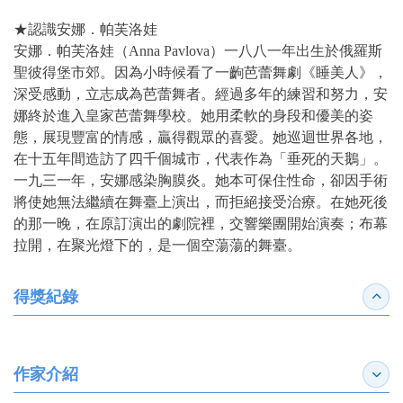
★認識安娜．帕芙洛娃
安娜．帕芙洛娃（Anna Pavlova）一八八一年出生於俄羅斯
聖彼得堡市郊。因為小時候看了一齣芭蕾舞劇《睡美人》，
深受感動，立志成為芭蕾舞者。經過多年的練習和努力，安
娜終於進入皇家芭蕾舞學校。她用柔軟的身段和優美的姿
態，展現豐富的情感，贏得觀眾的喜愛。她巡迴世界各地，
在十五年間造訪了四千個城市，代表作為「垂死的天鵝」。
一九三一年，安娜感染胸膜炎。她本可保住性命，卻因手術
將使她無法繼續在舞臺上演出，而拒絕接受治療。在她死後
的那一晚，在原訂演出的劇院裡，交響樂團開始演奏；布幕
拉開，在聚光燈下的，是一個空蕩蕩的舞臺。
得獎紀錄
收合
作家介紹
展開