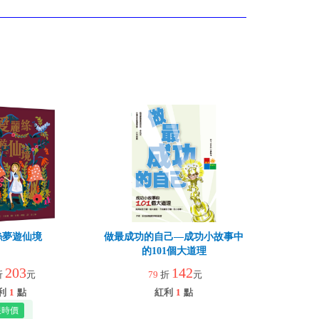
絲夢遊仙境
做最成功的自己—成功小故事中
的101個大道理
203
142
折
元
79
折
元
利
1
點
紅利
1
點