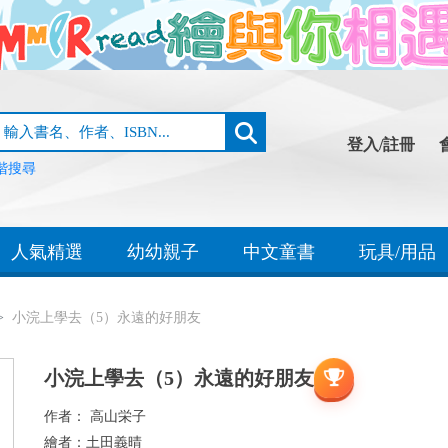
登入/註冊
階搜尋
人氣精選
幼幼親子
中文童書
玩具/用品
小浣上學去（5）永遠的好朋友
小浣上學去（5）永遠的好朋友
作者：
高山栄子
繪者：
土田義晴