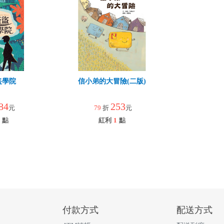
盜學院
信小弟的大冒險(二版)
84
253
元
79
折
元
點
紅利
1
點
付款方式
配送方式