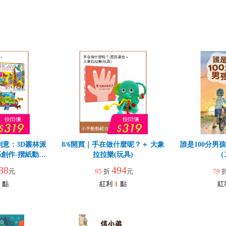
創意：3D叢林派
8/6開買｜手在做什麼呢？＋ 大象
誰是100分男
創作-摺紙動物
拉拉樂(玩具)
（
88
494
元
95
折
元
79
點
紅利
1
點
紅