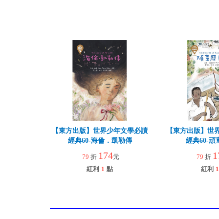
【東方出版】世界少年文學必讀
【東方出版】世
經典60-海倫．凱勒傳
經典60-
174
1
79
折
元
79
折
紅利
1
點
紅利
1