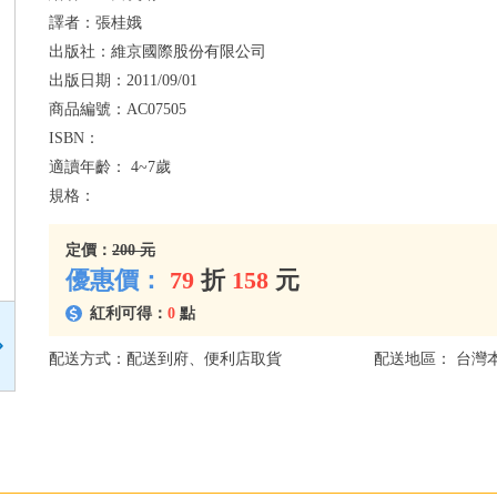
譯者：
張桂娥
出版社：
維京國際股份有限公司
出版日期：
2011/09/01
商品編號：
AC07505
ISBN：
適讀年齡：
4~7歲
規格：
定價：
200 元
優惠價：
79
折
158
元
紅利可得：
0
點
配送方式：配送到府、便利店取貨
配送地區： 台灣