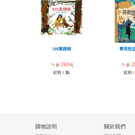
100萬棵樹
菁英怪
269
2
79
折
元
79
折
紅利
1
點
紅利
1
購物說明
關於我們