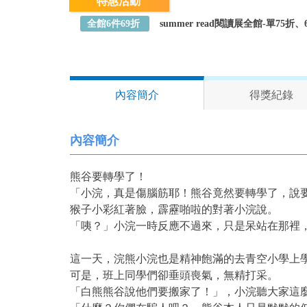
特惠活動
全館6件69折
summer read閱讀展全館-單75
內容簡介
得獎紀錄
內容簡介
熊谷要轉學了！
「小浣，真是傷腦筋耶！熊谷竟然要轉學了，說
猴子小彩紅著臉，霹靂啪啦的對著小浣說。
「咦？」小浣一時反應不過來，只是呆站在那裡
這一天，浣熊小浣也是精神飽滿的去青空小學上
可是，班上同學們卻垂頭喪氣，無精打采。
「白熊熊谷說他們要搬家了！」，小浣聽大家這