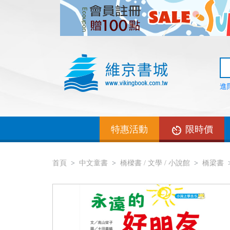
進
特惠活動
限時價
首頁
中文童書
橋樑書 / 文學 / 小說館
橋梁書