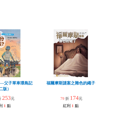
孩—父子單車環島記
福爾摩斯謎案之雜色的繩子
二版）
253
174
折
元
79
折
元
利
1
點
紅利
1
點