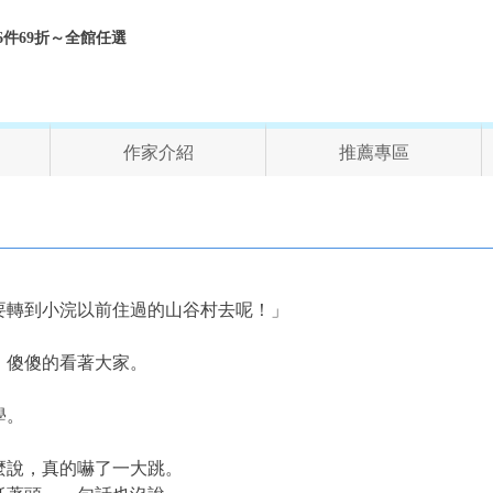
折、6件69折～全館任選
作家介紹
推薦專區
要轉到小浣以前住過的山谷村去呢！」
，傻傻的看著大家。
學。
麼說，真的嚇了一大跳。