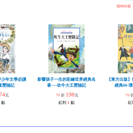
限時特惠：20
界少年文學必讀
影響孩子一生的彩繪世界經典名
【東方出版】
頑童歷險記
著──吹牛大王歷險記
經典60-
74
198
元
79
折
元
79
點
紅利
1
點
紅