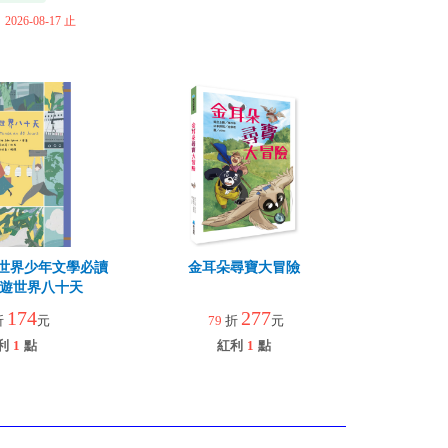
26-08-17 止
世界少年文學必讀
金耳朵尋寶大冒險
環遊世界八十天
174
277
折
元
79
折
元
利
1
點
紅利
1
點