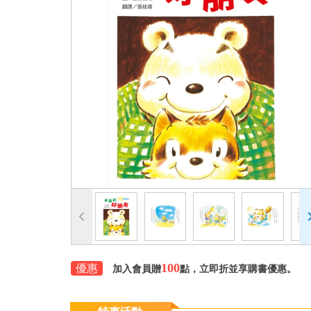
100
優惠
加入會員贈
點，立即折並享購書優惠。