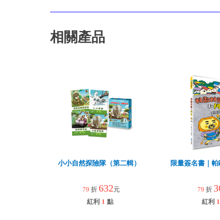
相關產品
小小自然探險隊（第二輯）
限量簽名書｜帕
632
3
79
折
元
79
折
紅利
1
點
紅利
1