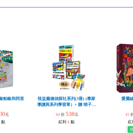
歐帕歐和阿里
怪盜龐德偵探社系列(3冊) (專家
愛麗
導讀與系列學習單）+ 贈 哨子指
南針
00
538
元
64
折
元
45
點
紅利
1
點
紅