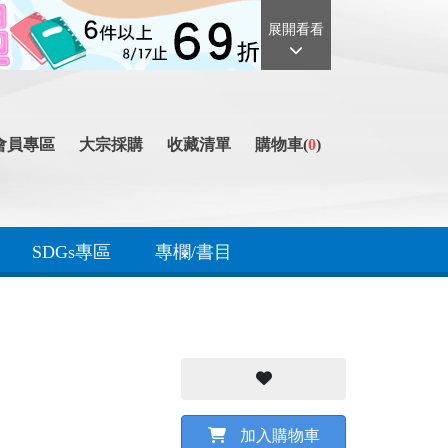
展開看看
會員專區
大宗採購
收藏清單
購物車(
0
)
SDGs專區
專欄/書目
加入購物車