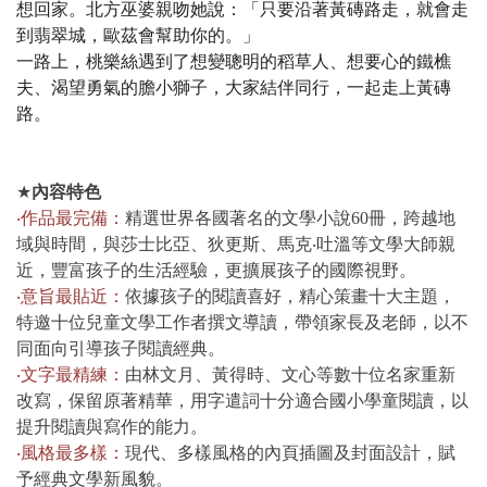
想回家。北方巫婆親吻她說：「只要沿著黃磚路走，就會走
到翡翠城，歐茲會幫助你的。」
一路上，桃樂絲遇到了想變聰明的稻草人、想要心的鐵樵
夫、渴望勇氣的膽小獅子，大家結伴同行，一起走上黃磚
路。
★
內容特色
‧作品最完備：
精選世界各國著名的文學小說60冊，跨越地
域與時間，與莎士比亞、狄更斯、馬克‧吐溫等文學大師親
近，豐富孩子的生活經驗，更擴展孩子的國際視野。
‧意旨最貼近：
依據孩子的閱讀喜好，精心策畫十大主題，
特邀十位兒童文學工作者撰文導讀，帶領家長及老師，以不
同面向引導孩子閱讀經典。
‧文字最精練：
由林文月、黃得時、文心等數十位名家重新
改寫，保留原著精華，用字遣詞十分適合國小學童閱讀，以
提升閱讀與寫作的能力。
‧風格最多樣：
現代、多樣風格的內頁插圖及封面設計，賦
予經典文學新風貌。