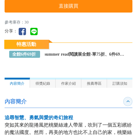
直接購買
參考庫存：30
分享：
特惠活動
全館6件69折
summer read閱讀展全館-單75折、6件69折～全館任選
內容簡介
得獎紀錄
作家介紹
推薦專區
訂購須知
內容簡介
收合
追尋智慧、勇氣與愛的奇幻旅程
突如其來的龍捲風把桃樂絲連人帶屋，吹到了一個五彩繽紛
的魔法國度。然而，再美的地方也比不上自己的家，桃樂絲