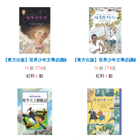
【東方出版】世界少年文學必讀經典60-海倫．凱勒傳
【東方出版】世界少年文學必讀經典
174
174
79
折
元
79
折
元
紅利
1
點
紅利
1
點