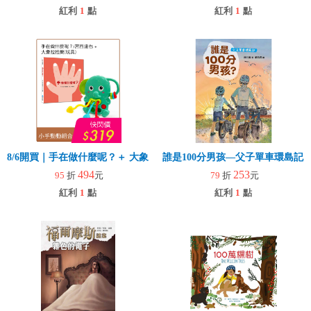
紅利
1
點
紅利
1
點
8/6開買｜手在做什麼呢？＋ 大象拉拉樂(玩具)
誰是100分男孩—父子單車環島記
494
253
95
折
元
79
折
元
紅利
1
點
紅利
1
點