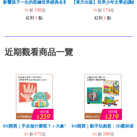
影響孩子一生的彩繪世界經典名著──吹牛大王歷險記
【東方出版】世界少年文學必讀經典
198
174
79
折
元
79
折
元
紅利
1
點
紅利
1
點
近期觀看商品一覽
8/6開買｜手在做什麼呢？＋大象電子琴
8/6開買｜動手玩創意：3D叢林
675
588
95
折
元
95
折
元