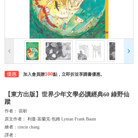
100
優惠
加入會員贈
點，立即折並享購書優惠。
【東方出版】世界少年文學必讀經典60 綠野仙
蹤
作者：
區昕
原文作者：
利曼‧富蘭克‧包姆 Lyman Frank Baum
繪者：
cincin chang
譯者：