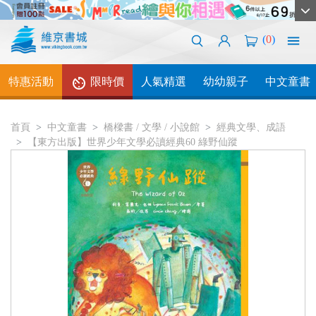
(
0
)
特惠活動
限時價
人氣精選
幼幼親子
中文童書
首頁
中文童書
橋樑書 / 文學 / 小說館
經典文學、成語
【東方出版】世界少年文學必讀經典60 綠野仙蹤