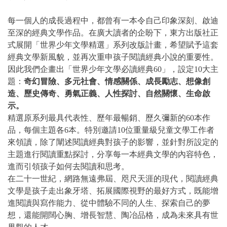
每一個人的成長過程中，都曾有一本令自己印象深刻、啟迪
至深的經典文學作品。在廣大讀者的企盼下，東方出版社正
式展開「世界少年文學精選」系列改版計畫，希望賦予這套
經典文學新風貌，並再次重申孩子閱讀經典小說的重要性。
因此我們企畫出「世界少年文學必讀經典60」，設定10大主
題：
奇幻冒險、多元社會、情感關係、成長勵志、想像創
造、歷史傳奇、勇氣正義、人性探討、自然關懷、生命啟
示。
精選原系列最具代表性、歷年最暢銷、歷久彌新的60本作
品，每個主題各6本。特別邀請10位重量級兒童文學工作者
來領讀，除了闡述閱讀經典對孩子的影響，並針對所設定的
主題進行閱讀重點探討，分享每一本經典文學的內容特色，
進而引領孩子如何去閱讀和思考。
在二十一世紀，網路無遠弗屆、咫尺天涯的現代，閱讀經典
文學是孩子走出象牙塔、拓展國際視野的最好方式，既能增
進閱讀與寫作能力、從中體驗不同的人生、探索自己的夢
想，還能開闊心胸、增長智慧、陶冶品格，成為未來具有世