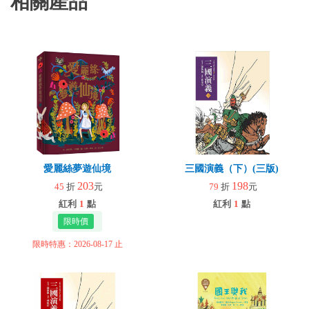
相關產品
愛麗絲夢遊仙境
三國演義（下）(三版)
203
198
45
折
元
79
折
元
紅利
1
點
紅利
1
點
限時特惠：2026-08-17 止