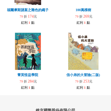
福爾摩斯謎案之雜色的繩子
100萬棵樹
174
269
79
折
元
79
折
元
紅利
1
點
紅利
1
點
菁英怪盜學院
信小弟的大冒險(二版)
284
253
79
折
元
79
折
元
紅利
1
點
紅利
1
點
維京國際股份有限公司