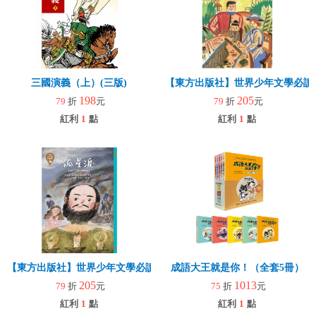
三國演義（上）(三版)
【東方出版社】世界少年文學必讀
198
205
79
折
元
79
折
元
紅利
1
點
紅利
1
點
【東方出版社】世界少年文學必讀經典60-孤星淚
成語大王就是你！（全套5冊）
205
1013
79
折
元
75
折
元
紅利
1
點
紅利
1
點