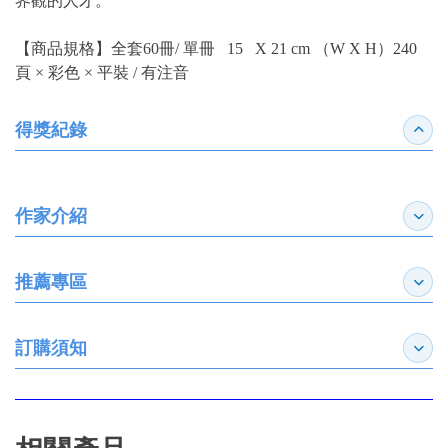
界觀的人才。
【商品規格】全套60冊/ 單冊 15 X 21 cm （W X H）240
頁 × 彩色 × 平裝 / 有注音
得獎紀錄
收合
作家介紹
展開
推薦專區
展開
訂購須知
展開