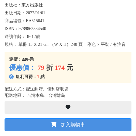
出版社：
東方出版社
出版日期：
2022/01/01
商品編號：
EA515041
ISBN：
9789863384540
適讀年齡：
8~12歲
規格：
單冊 15 X 21 cm （W X H）240 頁 × 彩色 × 平裝 / 有注音
定價：
220 元
優惠價：
79
折
174
元
紅利可得：
1
點
配送方式：配送到府、便利店取貨
配送地區： 台灣本島、台灣離島
加入購物車