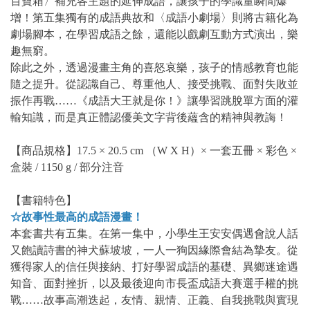
百寶箱〉補充各主題的延伸成語，讓孩子的學識量瞬間爆
增！第五集獨有的成語典故和〈成語小劇場〉則將古籍化為
劇場腳本，在學習成語之餘，還能以戲劇互動方式演出，樂
趣無窮。
除此之外，透過漫畫主角的喜怒哀樂，孩子的情感教育也能
隨之提升。從認識自己、尊重他人、接受挑戰、面對失敗並
振作再戰……《成語大王就是你！》讓學習跳脫單方面的灌
輸知識，而是真正體認優美文字背後蘊含的精神與教誨！
【商品規格】17.5 × 20.5 cm （W X H）× 一套五冊 × 彩色 ×
盒裝 / 1150 g / 部分注音
【書籍特色】
☆故事性最高的成語漫畫！
本套書共有五集。在第一集中，小學生王安安偶遇會說人話
又飽讀詩書的神犬蘇坡坡，一人一狗因緣際會結為摯友。從
獲得家人的信任與接納、打好學習成語的基礎、異鄉迷途遇
知音、面對挫折，以及最後迎向市長盃成語大賽選手權的挑
戰……故事高潮迭起，友情、親情、正義、自我挑戰與實現