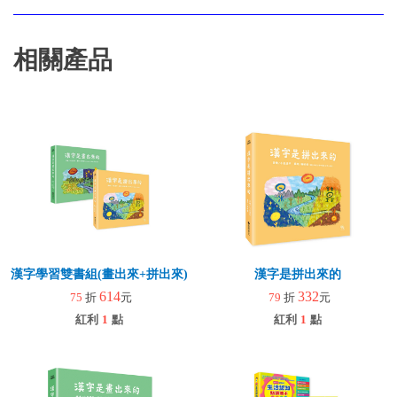
相關產品
漢字學習雙書組(畫出來+拼出來)
漢字是拼出來的
614
332
75
折
元
79
折
元
紅利
1
點
紅利
1
點