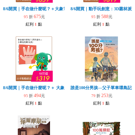
8/6開買｜手在做什麼呢？＋大象電子琴
8/6開買｜動手玩創意：3D叢林
675
588
95
折
元
95
折
元
紅利
1
點
紅利
1
點
8/6開買｜手在做什麼呢？＋ 大象拉拉樂(玩具)
誰是100分男孩—父子單車環島記
494
253
95
折
元
79
折
元
紅利
1
點
紅利
1
點