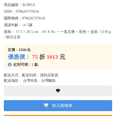
商品編號：
AC081A
ISBN：
9786267379141
國際條碼：
9786267379141
適讀年齡：
4~7歲
規格：
17.5 × 20.5 cm （W X H）× 一套五冊 × 彩色 × 盒裝 / 1150 g
/ 部分注音
定價：
1350 元
優惠價：
75
折
1013
元
紅利可得：
1
點
配送方式：配送到府、便利店取貨
配送地區： 台灣本島、台灣離島
加入購物車