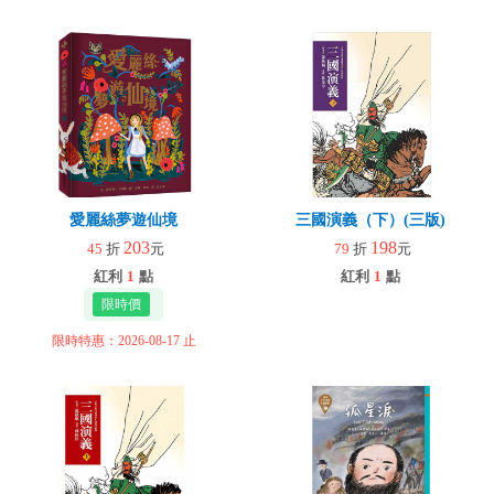
愛麗絲夢遊仙境
三國演義（下）(三版)
203
198
45
折
元
79
折
元
紅利
1
點
紅利
1
點
限時特惠：2026-08-17 止