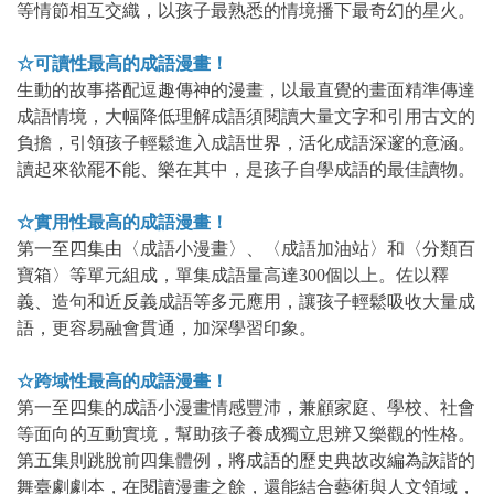
等情節相互交織，以孩子最熟悉的情境播下最奇幻的星火。
☆可讀性最高的成語漫畫！
生動的故事搭配逗趣傳神的漫畫，以最直覺的畫面精準傳達
成語情境，大幅降低理解成語須閱讀大量文字和引用古文的
負擔，引領孩子輕鬆進入成語世界，活化成語深邃的意涵。
讀起來欲罷不能、樂在其中，是孩子自學成語的最佳讀物。
☆實用性最高的成語漫畫！
第一至四集由〈成語小漫畫〉、〈成語加油站〉和〈分類百
寶箱〉等單元組成，單集成語量高達300個以上。佐以釋
義、造句和近反義成語等多元應用，讓孩子輕鬆吸收大量成
語，更容易融會貫通，加深學習印象。
☆跨域性最高的成語漫畫！
第一至四集的成語小漫畫情感豐沛，兼顧家庭、學校、社會
等面向的互動實境，幫助孩子養成獨立思辨又樂觀的性格。
第五集則跳脫前四集體例，將成語的歷史典故改編為詼諧的
舞臺劇劇本，在閱讀漫畫之餘，還能結合藝術與人文領域，