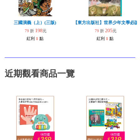
三國演義（上）(三版)
【東方出版社】世界少年文學必讀經
198
205
79
折
元
79
折
元
紅利
1
點
紅利
1
點
近期觀看商品一覽