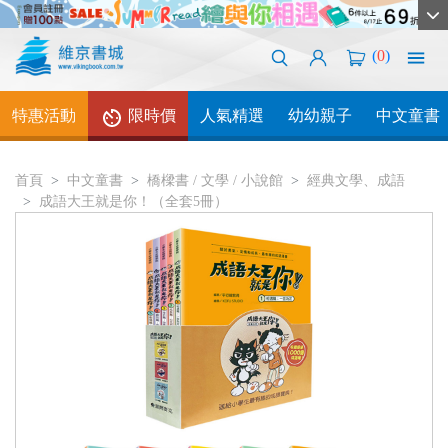
(
0
)
特惠活動
限時價
人氣精選
幼幼親子
中文童書
首頁
中文童書
橋樑書 / 文學 / 小說館
經典文學、成語
成語大王就是你！（全套5冊）