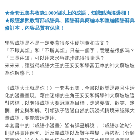
★全套五集共收錄1,000個以上的成語，知識點滿溢爆棚！
★嚴謹參照教育部成語典、國語辭典簡編本和重編國語辭典
修訂本，內容品質有保障！
學習成語是不是一定要背很多生硬詞彙和古文？
「不厭其煩」和「不勝其煩」只差一個字，意思差很多嗎？
「三長兩短」可以用來形容跑步跑得很喘嗎？
來來來，讓號稱成語大王的王安安和學富五車的神犬蘇坡坡
為你解惑吧！
《成語大王就是你！》一套共五集，全書以歡樂逗趣且生活
化的漫畫呈現。藉由迷糊的主角王安安和博學神犬蘇坡坡這
對搭檔，以奪得成語大賽冠軍為目標，走過耍寶、歡笑、迷
惘、對立與和解。引領孩子透過自然的沉浸式情境來認識大
量成語，並能靈活運用。
本套書中的〈成語小漫畫〉皆有詳盡解說，〈成語加油站〉
則提供實用例句、近反義成語以及難字釋疑，再搭配〈分類