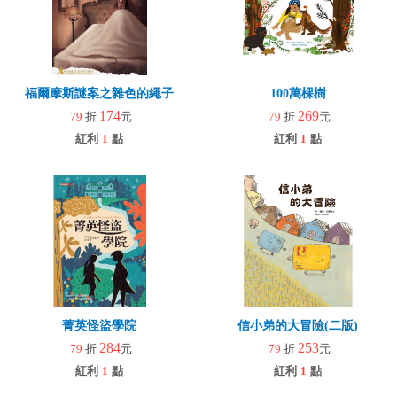
福爾摩斯謎案之雜色的繩子
100萬棵樹
174
269
79
折
元
79
折
元
紅利
1
點
紅利
1
點
菁英怪盜學院
信小弟的大冒險(二版)
284
253
79
折
元
79
折
元
紅利
1
點
紅利
1
點