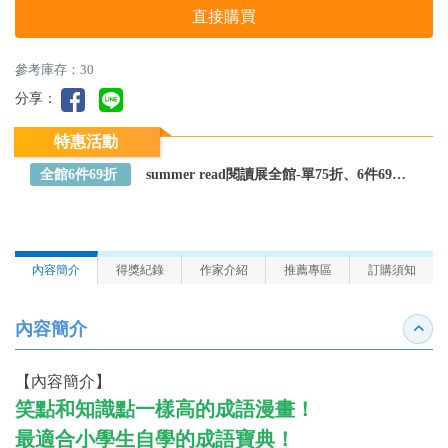
直接購買
參考庫存：30
分享：
特惠活動
全館6件69折
summer read閱讀展全館-單75折、6件69折～全館任選
內容簡介
得獎紀錄
作家介紹
推薦專區
訂購須知
內容簡介
收合
【內容簡介】
笑點和知識點一樣高的成語漫畫！
最適合小學生自學的成語寶典！