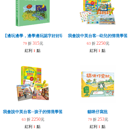
【邊玩邊學，邊學邊玩認字好好玩】漢字是畫出來的
我會說中英台客─幼兒的情境學習點讀
315
2250
79
折
元
63
折
元
紅利
1
點
紅利
1
點
我會說中英台客─孩子的情境學習點讀繪本組(6-12歲適讀)
貓咪仔寫批
2250
253
63
折
元
79
折
元
紅利
1
點
紅利
1
點