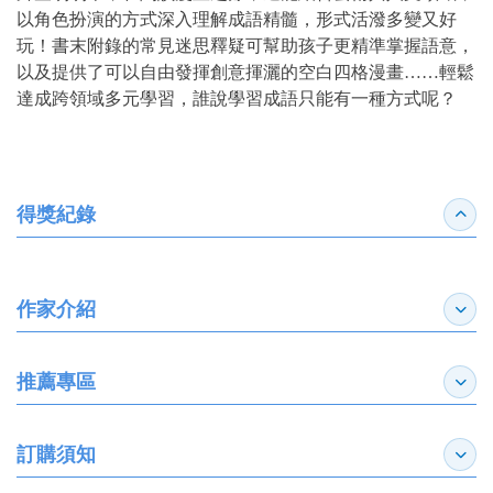
以角色扮演的方式深入理解成語精髓，形式活潑多變又好
玩！書末附錄的常見迷思釋疑可幫助孩子更精準掌握語意，
以及提供了可以自由發揮創意揮灑的空白四格漫畫……輕鬆
達成跨領域多元學習，誰說學習成語只能有一種方式呢？
得獎紀錄
收合
作家介紹
展開
推薦專區
展開
訂購須知
展開