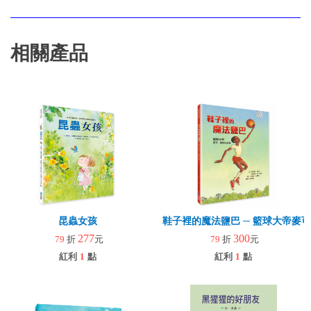
相關產品
昆蟲女孩
鞋子裡的魔法鹽巴 ─ 籃球大帝麥
277
300
79
折
元
79
折
元
紅利
1
點
紅利
1
點