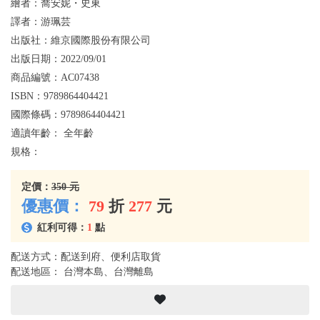
繪者：
喬安妮・史東
譯者：
游珮芸
出版社：
維京國際股份有限公司
出版日期：
2022/09/01
商品編號：
AC07438
ISBN：
9789864404421
國際條碼：
9789864404421
適讀年齡：
全年齡
規格：
定價：
350 元
優惠價：
79
折
277
元
紅利可得：
1
點
配送方式：配送到府、便利店取貨
配送地區： 台灣本島、台灣離島