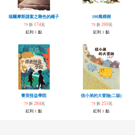
福爾摩斯謎案之雜色的繩子
100萬棵樹
174
269
79
折
元
79
折
元
紅利
1
點
紅利
1
點
菁英怪盜學院
信小弟的大冒險(二版)
284
253
79
折
元
79
折
元
紅利
1
點
紅利
1
點