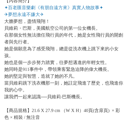
【內容簡介】
✦百老匯音樂劇《有朋自遠方來》真實人物故事✦
✈夢想永遠不嫌大✈
大膽夢想，盡情飛翔！
貝維莉・巴斯，美國航空公司的第一位女機長。
在那個女性無法擔任飛行員的年代，她是女性飛行員的開創
者與先行者。
她是個願意為了感受飛翔，總是從洗衣機上跳下來的小女
孩。
她也是個一步步努力踏實，往夢想邁進的年輕女性。
她同時是911事件中，帶領乘客緊急迫降的偉大機長。
她的堅定與智慧，造就了她的不凡。
當貝維莉跳下洗衣機那一刻，她註定飛進了歷史，也飛進你
我的心中。
讓我們一起來認識──貝維莉‧巴斯機長。
【商品規格】21.6 X 27.9 cm （W X H）40頁(含扉頁) × 彩
色 × 精裝 / 無注音