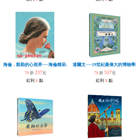
海倫．凱勒的心視界──海倫精采的一生
達爾文──19世紀最偉大的博物學
237
537
79
折
元
79
折
元
紅利
1
點
紅利
1
點