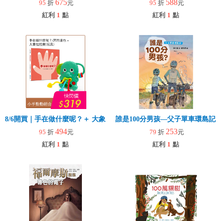
675
588
95
折
元
95
折
元
紅利
1
點
紅利
1
點
8/6開買｜手在做什麼呢？＋ 大象拉拉樂(玩具)
誰是100分男孩—父子單車環島記
494
253
95
折
元
79
折
元
紅利
1
點
紅利
1
點