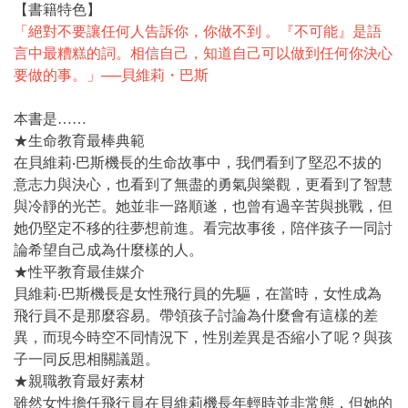
【書籍特色】
「絕對不要讓任何人告訴你，你做不到 。『不可能』是語
言中最糟糕的詞。相信自己，知道自己可以做到任何你決心
要做的事。」──貝維莉・巴斯
本書是……
★生命教育最棒典範
在貝維莉‧巴斯機長的生命故事中，我們看到了堅忍不拔的
意志力與決心，也看到了無盡的勇氣與樂觀，更看到了智慧
與冷靜的光芒。她並非一路順遂，也曾有過辛苦與挑戰，但
她仍堅定不移的往夢想前進。看完故事後，陪伴孩子一同討
論希望自己成為什麼樣的人。
★性平教育最佳媒介
貝維莉‧巴斯機長是女性飛行員的先驅，在當時，女性成為
飛行員不是那麼容易。帶領孩子討論為什麼會有這樣的差
異，而現今時空不同情況下，性別差異是否縮小了呢？與孩
子一同反思相關議題。
★親職教育最好素材
雖然女性擔任飛行員在貝維莉機長年輕時並非常態，但她的