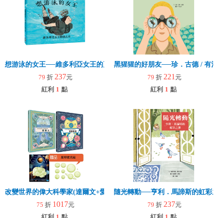
想游泳的女王──維多利亞女王的更衣車
黑猩猩的好朋友──珍．古德 / 
237
221
79
折
元
79
折
元
紅利
1
點
紅利
1
點
改變世界的偉大科學家(達爾文+愛因斯坦)+贈4M發光想像：星球夜光貼
隨光轉動──亨利．馬諦斯的虹彩
1017
237
75
折
元
79
折
元
紅利
1
點
紅利
1
點