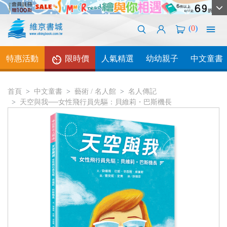
(
0
)
特惠活動
限時價
人氣精選
幼幼親子
中文童書
首頁
中文童書
藝術 / 名人館
名人傳記
天空與我──女性飛行員先驅：貝維莉・巴斯機長