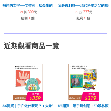
飛翔的文字──艾蜜莉．狄金生的非凡一生
我是伽利略──現代科學之父的故
300
237
79
折
元
79
折
元
紅利
1
點
紅利
1
點
近期觀看商品一覽
8/6開買｜手在做什麼呢？＋大象電子琴
8/6開買｜動手玩創意：3D叢林