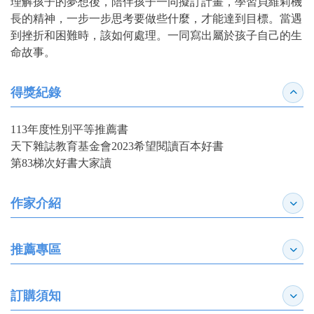
理解孩子的夢想後，陪伴孩子一同擬訂計畫，學習貝維莉機
長的精神，一步一步思考要做些什麼，才能達到目標。當遇
到挫折和困難時，該如何處理。一同寫出屬於孩子自己的生
命故事。
得獎紀錄
收合
113年度性別平等推薦書
天下雜誌教育基金會2023希望閱讀百本好書
第83梯次好書大家讀
作家介紹
展開
推薦專區
展開
訂購須知
展開