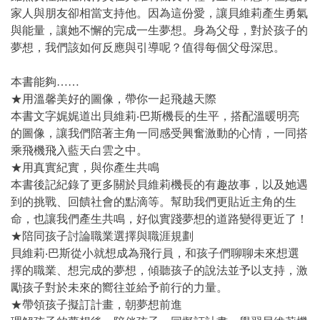
家人與朋友卻相當支持他。因為這份愛，讓貝維莉產生勇氣
與能量，讓她不懈的完成一生夢想。身為父母，對於孩子的
夢想，我們該如何反應與引導呢？值得每個父母深思。
本書能夠……
★用溫馨美好的圖像，帶你一起飛越天際
本書文字娓娓道出貝維莉‧巴斯機長的生平，搭配溫暖明亮
的圖像，讓我們陪著主角一同感受興奮激動的心情，一同搭
乘飛機飛入藍天白雲之中。
★用真實紀實，與你產生共鳴
本書後記紀錄了更多關於貝維莉機長的有趣故事，以及她遇
到的挑戰、回饋社會的點滴等。幫助我們更貼近主角的生
命，也讓我們產生共鳴，好似實踐夢想的道路變得更近了！
★陪同孩子討論職業選擇與職涯規劃
貝維莉‧巴斯從小就想成為飛行員，和孩子們聊聊未來想選
擇的職業、想完成的夢想，傾聽孩子的說法並予以支持，激
勵孩子對於未來的嚮往並給予前行的力量。
★帶領孩子擬訂計畫，朝夢想前進