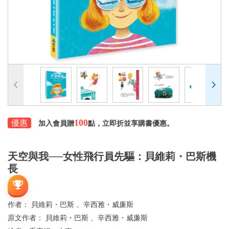
100
優惠
加入會員贈
點，立即折並享購書優惠。
天空與我──女性飛行員先驅：貝維莉・巴斯機
長
作者：
貝維莉・巴斯 、辛西雅・威廉斯
原文作者：
貝維莉・巴斯 、辛西雅・威廉斯