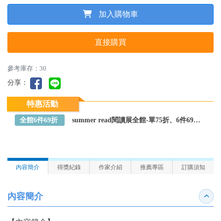
加入購物車
直接購買
參考庫存：30
分享：
特惠活動
全館6件69折
summer read閱讀展全館-單75折、6件69折～全館任選
內容簡介
得獎紀錄
作家介紹
推薦專區
訂購須知
內容簡介
收合