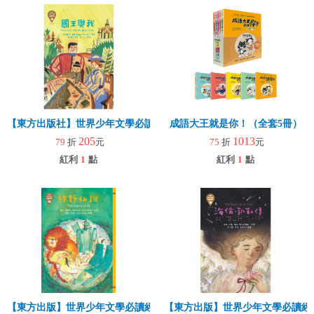
【東方出版社】世界少年文學必讀經典60—國王與我
成語大王就是你！（全套5冊）
205
1013
79
折
元
75
折
元
紅利
1
點
紅利
1
點
【東方出版】世界少年文學必讀經典60 綠野仙蹤
【東方出版】世界少年文學必讀經典