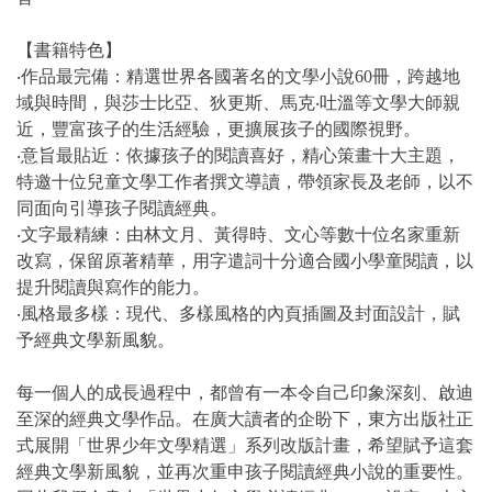
【書籍特色】
‧作品最完備：精選世界各國著名的文學小說60冊，跨越地
域與時間，與莎士比亞、狄更斯、馬克‧吐溫等文學大師親
近，豐富孩子的生活經驗，更擴展孩子的國際視野。
‧意旨最貼近：依據孩子的閱讀喜好，精心策畫十大主題，
特邀十位兒童文學工作者撰文導讀，帶領家長及老師，以不
同面向引導孩子閱讀經典。
‧文字最精練：由林文月、黃得時、文心等數十位名家重新
改寫，保留原著精華，用字遣詞十分適合國小學童閱讀，以
提升閱讀與寫作的能力。
‧風格最多樣：現代、多樣風格的內頁插圖及封面設計，賦
予經典文學新風貌。
每一個人的成長過程中，都曾有一本令自己印象深刻、啟迪
至深的經典文學作品。在廣大讀者的企盼下，東方出版社正
式展開「世界少年文學精選」系列改版計畫，希望賦予這套
經典文學新風貌，並再次重申孩子閱讀經典小說的重要性。