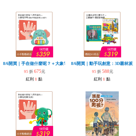
8/6開買｜手在做什麼呢？＋大象電子琴
8/6開買｜動手玩創意：3D叢林
675
588
95
折
元
95
折
元
紅利
1
點
紅利
1
點