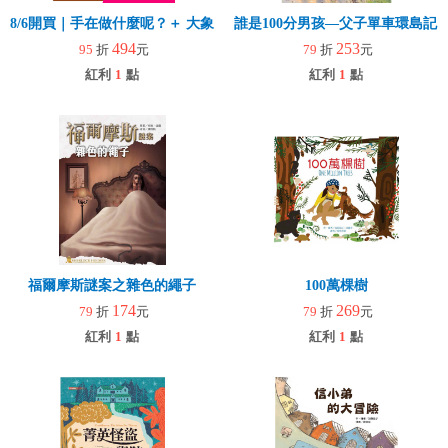
8/6開買｜手在做什麼呢？＋ 大象拉拉樂(玩具)
誰是100分男孩—父子單車環島記
494
253
95
折
元
79
折
元
紅利
1
點
紅利
1
點
福爾摩斯謎案之雜色的繩子
100萬棵樹
174
269
79
折
元
79
折
元
紅利
1
點
紅利
1
點