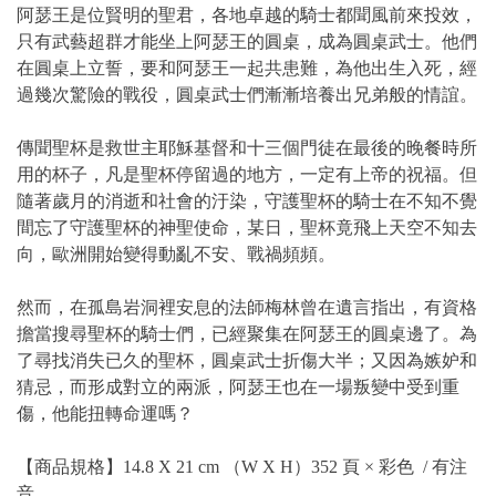
阿瑟王是位賢明的聖君，各地卓越的騎士都聞風前來投效，
只有武藝超群才能坐上阿瑟王的圓桌，成為圓桌武士。他們
在圓桌上立誓，要和阿瑟王一起共患難，為他出生入死，經
過幾次驚險的戰役，圓桌武士們漸漸培養出兄弟般的情誼。
傳聞聖杯是救世主耶穌基督和十三個門徒在最後的晚餐時所
用的杯子，凡是聖杯停留過的地方，一定有上帝的祝福。但
隨著歲月的消逝和社會的汙染，守護聖杯的騎士在不知不覺
間忘了守護聖杯的神聖使命，某日，聖杯竟飛上天空不知去
向，歐洲開始變得動亂不安、戰禍頻頻。
然而，在孤島岩洞裡安息的法師梅林曾在遺言指出，有資格
擔當搜尋聖杯的騎士們，已經聚集在阿瑟王的圓桌邊了。為
了尋找消失已久的聖杯，圓桌武士折傷大半；又因為嫉妒和
猜忌，而形成對立的兩派，阿瑟王也在一場叛變中受到重
傷，他能扭轉命運嗎？
【商品規格】14.8 X 21 cm （W X H）352 頁 × 彩色 / 有注
音