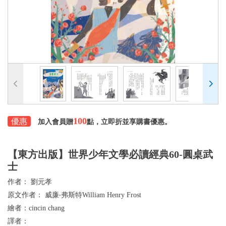
100
優惠
加入會員贈
點，立即折並享購書優惠。
【東方出版】世界少年文學必讀經典60-圓桌武
士
作者：
劉元孝
原文作者：
威廉‧弗斯特William Henry Frost
繪者：
cincin chang
譯者：