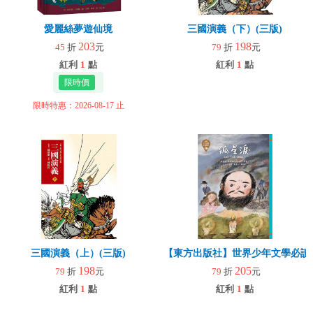
愛麗絲夢遊仙境
三國演義（下）(三版)
203
198
45
折
元
79
折
元
紅利
1
點
紅利
1
點
限時特惠：2026-08-17 止
三國演義（上）(三版)
【東方出版社】世界少年文學必讀經
198
205
79
折
元
79
折
元
紅利
1
點
紅利
1
點