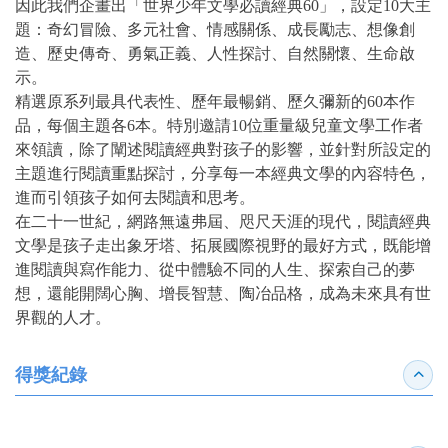
因此我們企畫出「世界少年文學必讀經典60」，設定10大主
題：奇幻冒險、多元社會、情感關係、成長勵志、想像創
造、歷史傳奇、勇氣正義、人性探討、自然關懷、生命啟
示。
精選原系列最具代表性、歷年最暢銷、歷久彌新的60本作
品，每個主題各6本。特別邀請10位重量級兒童文學工作者
來領讀，除了闡述閱讀經典對孩子的影響，並針對所設定的
主題進行閱讀重點探討，分享每一本經典文學的內容特色，
進而引領孩子如何去閱讀和思考。
在二十一世紀，網路無遠弗屆、咫尺天涯的現代，閱讀經典
文學是孩子走出象牙塔、拓展國際視野的最好方式，既能增
進閱讀與寫作能力、從中體驗不同的人生、探索自己的夢
想，還能開闊心胸、增長智慧、陶冶品格，成為未來具有世
界觀的人才。
得獎紀錄
收合