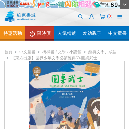
(
0
)
特惠活動
限時價
人氣精選
幼幼親子
中文童書
首頁
中文童書
橋樑書 / 文學 / 小說館
經典文學、成語
【東方出版】世界少年文學必讀經典60-圓桌武士