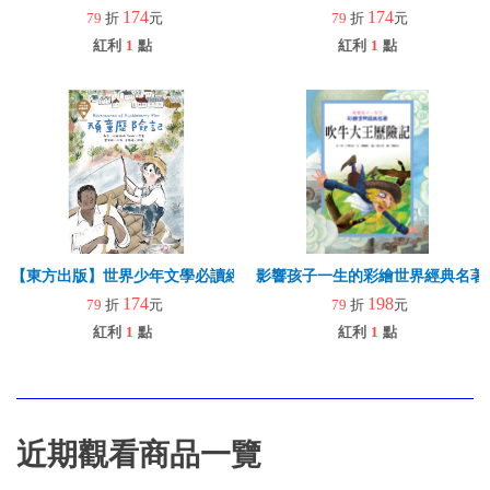
174
174
79
折
元
79
折
元
紅利
1
點
紅利
1
點
【東方出版】世界少年文學必讀經典60-頑童歷險記
影響孩子一生的彩繪世界經典名著
174
198
79
折
元
79
折
元
紅利
1
點
紅利
1
點
近期觀看商品一覽