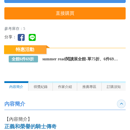
直接購買
參考庫存：5
分享：
特惠活動
全館6件69折
summer read閱讀展全館-單75折、6件69折～全館任選
內容簡介
得獎紀錄
作家介紹
推薦專區
訂購須知
內容簡介
收合
【內容簡介】
正義和榮譽的騎士傳奇