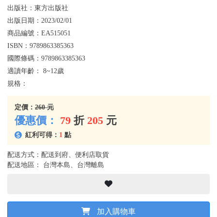
出版社：
東方出版社
出版日期：
2023/02/01
商品編號：
EA515051
ISBN：
9789863385363
國際條碼：
9789863385363
適讀年齡：
8~12歲
規格：
定價：
260 元
優惠價：
79
折
205
元
紅利可得：
1
點
配送方式：配送到府、便利店取貨
配送地區： 台灣本島、台灣離島
加入購物車