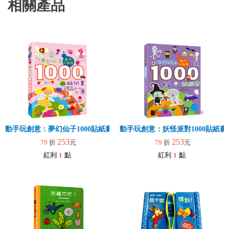
相關產品
動手玩創意：夢幻仙子1000貼紙書
動手玩創意：妖怪派對1000貼紙書
253
253
79
折
元
79
折
元
紅利
1
點
紅利
1
點