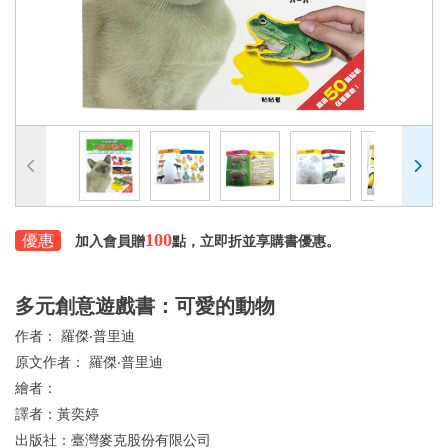
100
優惠
加入會員贈
點，立即折並享購書優惠。
多元創意遊戲書：可愛的動物
作者：
羅傑‧普里迪
原文作者：
羅傑‧普里迪
繪者：
譯者：
黃奕婷
出版社：
臺灣麥克股份有限公司