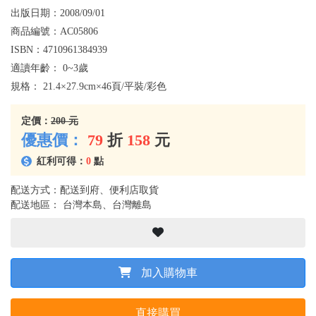
出版日期：
2008/09/01
商品編號：
AC05806
ISBN：
4710961384939
適讀年齡：
0~3歲
規格：
21.4×27.9cm×46頁/平裝/彩色
定價：
200 元
優惠價：
79
折
158
元
紅利可得：
0
點
配送方式：配送到府、便利店取貨
配送地區： 台灣本島、台灣離島
加入購物車
直接購買