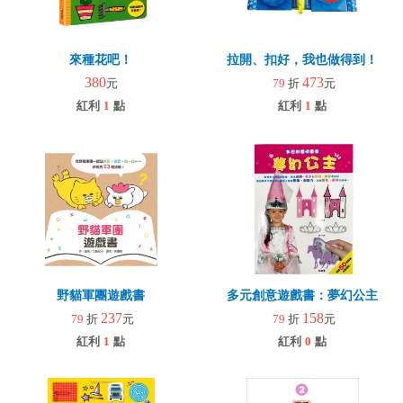
來種花吧！
拉開、扣好，我也做得到！
380
473
元
79
折
元
紅利
1
點
紅利
1
點
野貓軍團遊戲書
多元創意遊戲書：夢幻公主
237
158
79
折
元
79
折
元
紅利
1
點
紅利
0
點