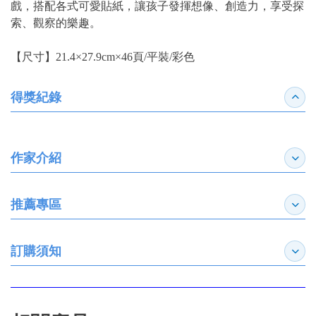
戲，搭配各式可愛貼紙，讓孩子發揮想像、創造力，享受探
索、觀察的樂趣。
【尺寸】21.4×27.9cm×46頁/平裝/彩色
得獎紀錄
收合
作家介紹
展開
推薦專區
展開
訂購須知
展開