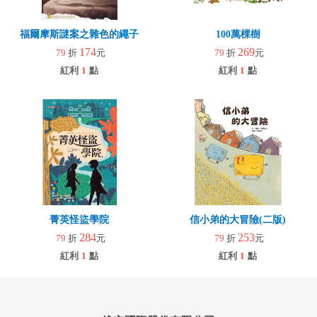
福爾摩斯謎案之雜色的繩子
100萬棵樹
174
269
79
折
元
79
折
元
紅利
1
點
紅利
1
點
菁英怪盜學院
信小弟的大冒險(二版)
284
253
79
折
元
79
折
元
紅利
1
點
紅利
1
點