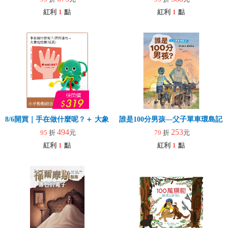
紅利
1
點
紅利
1
點
8/6開買｜手在做什麼呢？＋ 大象拉拉樂(玩具)
誰是100分男孩—父子單車環島記
494
253
95
折
元
79
折
元
紅利
1
點
紅利
1
點