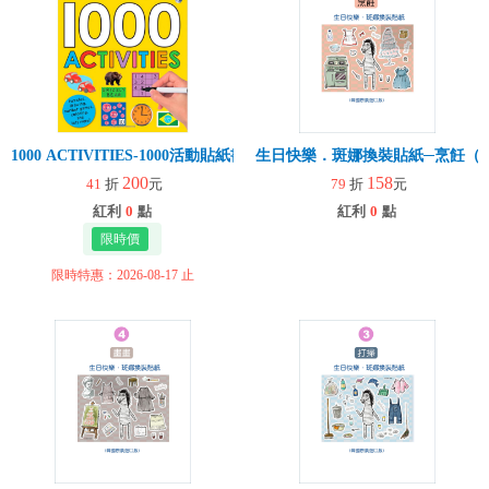
1000 ACTIVITIES-1000活動貼紙書（含中英對照本）
生日快樂．斑娜換裝貼紙─烹飪（
200
158
41
折
元
79
折
元
紅利
0
點
紅利
0
點
限時特惠：2026-08-17 止