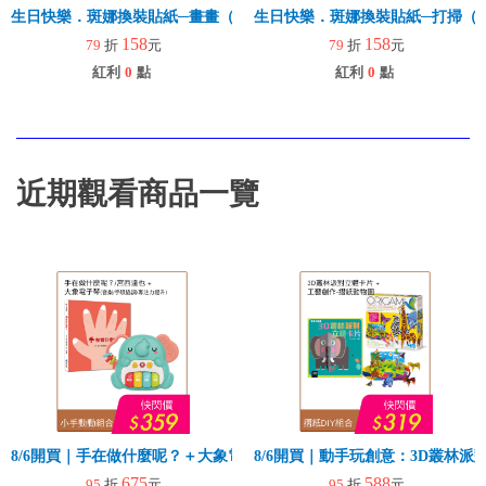
生日快樂．斑娜換裝貼紙─畫畫（韓國原裝進口版）ㄧ款
生日快樂．斑娜換裝貼紙─打掃（
158
158
79
折
元
79
折
元
紅利
0
點
紅利
0
點
近期觀看商品一覽
8/6開買｜手在做什麼呢？＋大象電子琴
8/6開買｜動手玩創意：3D叢林
675
588
95
折
元
95
折
元