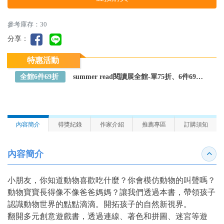
參考庫存：30
分享：
特惠活動
全館6件69折
summer read閱讀展全館-單75折、6件69折～全館任選
內容簡介
得獎紀錄
作家介紹
推薦專區
訂購須知
內容簡介
收合
小朋友，你知道動物喜歡吃什麼？你會模仿動物的叫聲嗎？
動物寶寶長得像不像爸爸媽媽？讓我們透過本書，帶領孩子
認識動物世界的點點滴滴。開拓孩子的自然新視界。
翻開多元創意遊戲書，透過連線、著色和拼圖、迷宮等遊