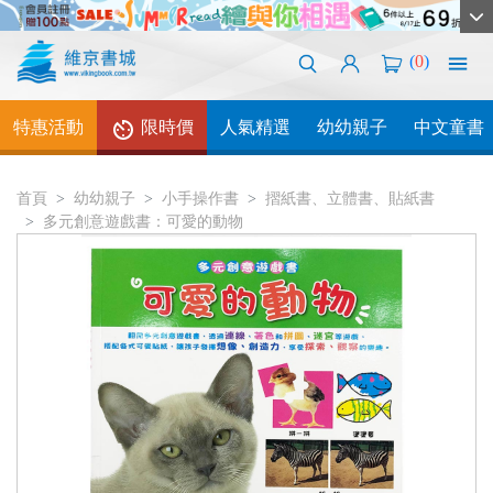
(
0
)
特惠活動
限時價
人氣精選
幼幼親子
中文童書
首頁
幼幼親子
小手操作書
摺紙書、立體書、貼紙書
多元創意遊戲書：可愛的動物