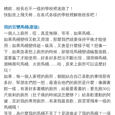
糟糕，校長在不一樣的學校裡迷路了！
快點坐上飛天椅，在各式各樣的學校裡解救校長吧！
我的百變馬桶(新版)
一個人上廁所，哎，真是無聊。等等，如果馬桶…
如果馬桶變得又軟又滑溜，那麼我們就要保持平衡才能使
用；如果馬桶變得超～級高，又會是什麼樣子呢？想像一
下，如果急著想上廁所的時候，卻發現馬桶變成輪盤遊戲，
還要贏了才能使用…好多好多想法不斷出現，溜滑梯馬桶、
迴轉壽司馬桶、火箭馬桶……哇，原來上廁所可以這麼好
玩！
如果，每一個人家裡的廁所，都能結合自己喜歡的事情那有
多好。幫朋友們想一想，最適合他們的廁所是什麼：像圖書
館一樣，有著好多書櫃的廁所，給最愛看書的；要先跑50公
尺衝刺的廁所（肚子痛的時候該怎麼辦？）給喜歡運動的阿
健，至於我的專用廁所…有著我最喜歡，跟雲霄飛車一樣的
馬桶哦！
等等，為什麼我的馬桶不見了？是誰偷走了我的馬桶？一場