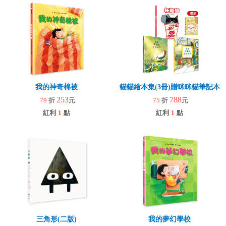
我的神奇棉被
貓貓繪本集(3冊)贈咪咪貓筆記本
253
788
79
折
元
75
折
元
紅利
1
點
紅利
1
點
三角形(二版)
我的夢幻學校