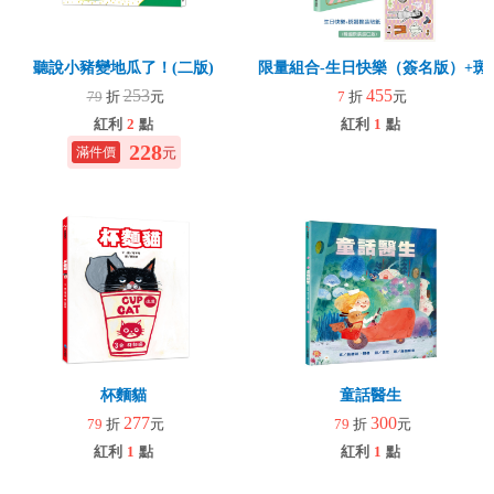
聽說小豬變地瓜了！(二版)
限量組合-生日快樂（簽名版）+斑
253
455
79
折
元
7
折
元
紅利
2
點
紅利
1
點
228
元
杯麵貓
童話醫生
277
300
79
折
元
79
折
元
紅利
1
點
紅利
1
點