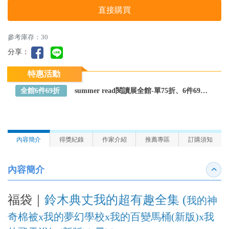
直接購買
參考庫存：30
分享：
特惠活動
全館6件69折
summer read閱讀展全館-單75折、6件69折～全館任選
內容簡介
得獎紀錄
作家介紹
推薦專區
訂購須知
內容簡介
收合
福袋｜
鈴木典丈我的超有趣全集 (
我的神
奇棉被x我的夢幻學校x我的百變馬桶(新版)x我