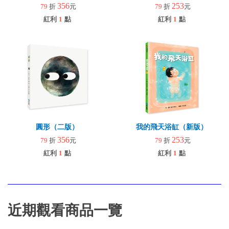
356
253
79
折
元
79
折
元
紅利
1
點
紅利
1
點
圓形（二版）
我的飛天浴缸（新版）
356
253
79
折
元
79
折
元
紅利
1
點
紅利
1
點
近期觀看商品一覽