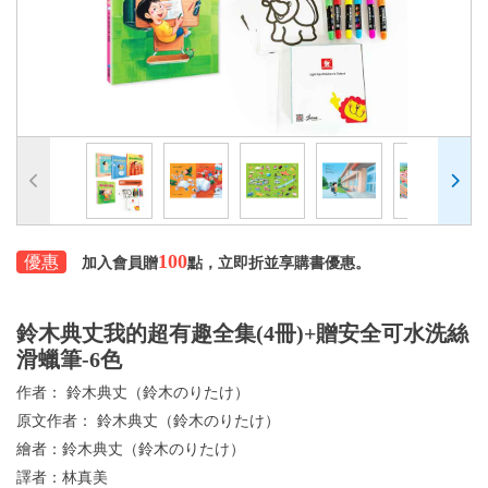
100
優惠
加入會員贈
點，立即折並享購書優惠。
鈴木典丈我的超有趣全集(4冊)+贈安全可水洗絲
滑蠟筆-6色
作者：
鈴木典丈（鈴木のりたけ）
原文作者：
鈴木典丈（鈴木のりたけ）
繪者：
鈴木典丈（鈴木のりたけ）
譯者：
林真美