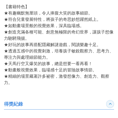
【書籍特色】
★有趣幽默無厘頭，令人捧腹大笑的故事細節。
★符合兒童發展特性，將孩子的奇思妙想躍然紙上。
★如動畫場景般的視覺效果，深具臨場感。
★創造充滿各種可能、創意無極限的奇幻世界，讓孩子想像
力馳騁飛揚。
★好玩的故事再搭配隱藏解謎遊戲，閱讀樂趣十足。
★透過五感中的視覺刺激，培養孩子敏銳觀察力、思考力、
專注力與處理細節能力。
★天馬行空又爆笑的故事，總是想要一看再看！
★動畫般視覺效果，臨場感十足的冒險故事情節。
★精細的場景藏著許多祕密，激發想像力、創造力、觀察
力。
得獎紀錄
收合