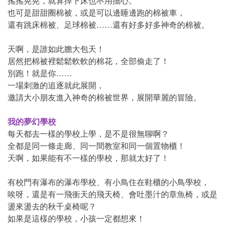
搖搖晃晃，就算掉下床也不用擔心。
也可是甜甜圈棉被，或是可以邊睡邊跑的棉被車，
還有跳床棉被、足球棉被……還有好多好多神奇的棉被。
天啊，是誰如此膽大包天！
居然把棉被裡鬆鬆軟軟的棉花，全部偷走了！
別跑！就是你……
一場刺激的追逐就此展開，
邀請大小朋友進入神奇的棉被世界，展開華麗的冒險。
我的夢幻學校
每天都去一樣的學校上學，是不是很無聊啊？
全都是同一條走廊、同一間教室和同一個置物櫃！
天啊，如果能有不一樣的學校，那就太好了！
有校門有瀑布的瀑布學校、有小鳥住在鞋櫃的小鳥學校，
唉呀，還是有一飛衝天的飛天椅、會吐墨汁的章魚椅，或是
盪來盪去的秋千桌椅呢？
如果是這樣的學校，小孩一定都想來！