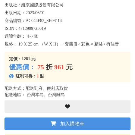
出版社：
維京國際股份有限公司
出版日期：
2023/06/01
商品編號：
AC044F83_SB08114
ISBN：
4712909725019
適讀年齡：
4~7歲
規格：
19 X 25 cm （W X H）一套四冊× 彩色 × 精裝 / 有注音
定價：
1281 元
優惠價：
75
折
961
元
紅利可得：
1
點
配送方式：配送到府、便利店取貨
配送地區： 台灣本島、台灣離島
加入購物車