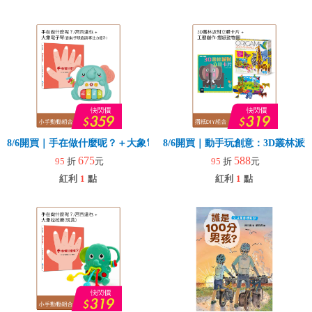
8/6開買｜手在做什麼呢？＋大象電子琴
8/6開買｜動手玩創意：3D叢林
675
588
95
折
元
95
折
元
紅利
1
點
紅利
1
點