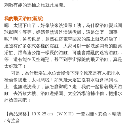
刺激有趣的馬桶之旅就此展開。
我的飛天浴缸(新版)
嗯，太陽下山了，好像該來洗澡囉！咦，為什麼浴缸變成圓
球狀啊？等等，媽媽竟然邊洗澡邊煮飯，這是怎麼一回事
呢？啊，爸爸也是，竟然在搭電車回家的路上就洗好澡了！
這邊有好多各式各樣的浴缸，大家可以一起洗澡開會的圓桌
浴缸、跟高速公路一樣長的浴缸、可能會錯亂的迷宮浴缸…
等，還有能在天空翱翔，甚至到宇宙探險的飛天浴缸，真是
太好玩了！
可是，為什麼浴缸水位會慢慢下降？原來是有人把排水
栓偷偷拔走，太可惡啦！如果飛天浴缸沒有水就會掉到地
上，也無法洗澡了，該怎麼辦呢？走，我們一起搭著飛天浴
缸，去浴缸大樓、浴缸遊樂園、太空浴場追捕小偷，把排水
栓搶回來吧！
【商品規格】19 X 25 cm （W X H）一套四冊× 彩色 × 精裝
/ 有注音