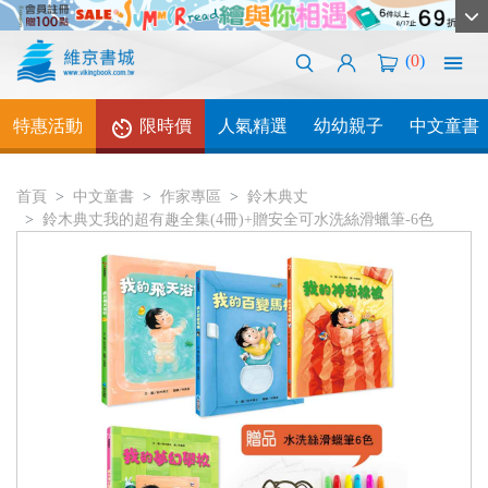
(
0
)
特惠活動
限時價
人氣精選
幼幼親子
中文童書
首頁
中文童書
作家專區
鈴木典丈
鈴木典丈我的超有趣全集(4冊)+贈安全可水洗絲滑蠟筆-6色