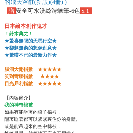
的飛天浴缸(新版)(4冊) )
贈
安全可水洗絲滑蠟筆-6色
x 1
日本繪本創作鬼才
！鈴木典丈！
★驚喜無限的天馬行空★
★樂趣無窮的想像創意★
★驚嘆不已的最新力作★
腦洞大開指數 ★★★★★
笑到彎腰指數 ★★★★
目光犀利指數 ★★★★★
【內容簡介】
我的神奇棉被
如果有能坐著的椅子棉被，
醒著睡著都可以緊緊裹住你的身體。
或是能吊起來的空中棉被，