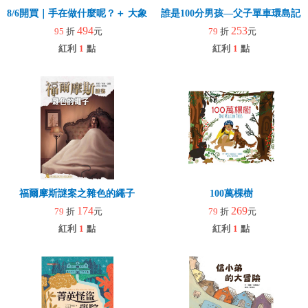
8/6開買｜手在做什麼呢？＋ 大象拉拉樂(玩具)
誰是100分男孩—父子單車環島記
494
253
95
折
元
79
折
元
紅利
1
點
紅利
1
點
福爾摩斯謎案之雜色的繩子
100萬棵樹
174
269
79
折
元
79
折
元
紅利
1
點
紅利
1
點