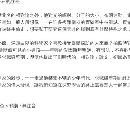
左右的誤差！
名的相對論之外，他對光的輻射、分子的大小、布朗運動、電
不是如一般人所想像——在許多複雜儀器的實驗室中被測試、實
會被醫生偷走，想要私下研究這個天才的腦到底有什麼特殊之處
、滿頭白髮的科學家？喜歡接受媒體採訪的人來瘋？拍照時對
身邊隨處可見的小男孩——年輕的愛因斯坦叛逆、有想法，不喜
遇求職碰壁期，即使他提出了劃時代的「相對論」論文，卻因為
家的腳步，一一走過他桀驁不馴的少年時代、求職碰壁期到終
學家的偉大發現，讓我們知道在探究學習的路上需要眾人一起努
。
彩色 × 精裝 / 無注音