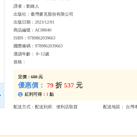
譯者：
劉維人
出版社：
臺灣麥克股份有限公司
出版日期：
2023/12/01
商品編號：
AC08040
ISBN：
9789862039663
國際條碼：
9789862039663
適讀年齡：
8~12歲
規格：
定價：
680 元
優惠價：
79
折
537
元
紅利可得：
1
點
配送方式：配送到府、便利店取貨
配送地區： 台灣