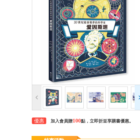
100
優惠
加入會員贈
點，立即折並享購書優惠。