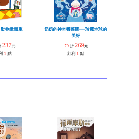
，動物量體重
奶奶的神奇醬菜瓶──珍藏地球的
美好
237
269
折
元
79
折
元
利
1
點
紅利
1
點