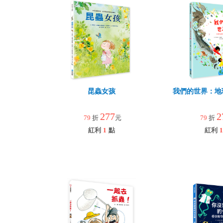
昆蟲女孩
我們的世界：地
277
2
79
折
元
79
折
紅利
1
點
紅利
1