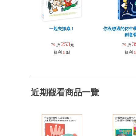
一起去抓蟲！
你沒想過的仿生
創意
253
3
79
折
元
79
折
紅利
1
點
紅利
1
近期觀看商品一覽