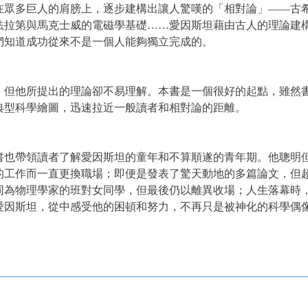
多巨人的肩膀上，逐步建構出讓人驚嘆的「相對論」——古希
法拉第與馬克士威的電磁學基礎……愛因斯坦藉由古人的理論建
們知道成功從來不是一個人能夠獨立完成的。
他所提出的理論卻不易理解。本書是一個很好的起點，雖然書
典型科學繪圖，迅速拉近一般讀者和相對論的距離。
帶領讀者了解愛因斯坦的童年和不算順遂的青年期。他聰明但
的工作而一直更換職場；即便是發表了驚天動地的多篇論文，但
同為物理學家的班對女同學，但最後仍以離異收場；人生落幕時
愛因斯坦，從中感受他的困頓和努力，不再只是被神化的科學偶