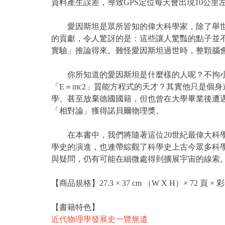
資料產生誤差，導致GPS定位每天會出現10公里
愛因斯坦是眾所皆知的偉大科學家，除了舉世聞
的貢獻，令人驚訝的是：這些讓人驚豔的點子並
實驗」推論得來。難怪愛因斯坦過世時，整顆腦
你所知道的愛因斯坦是什麼樣的人呢？不拘小節
「E＝mc2」質能方程式的天才？其實他只是個
學、甚至放棄德國國籍，但也曾在大學畢業後遭
「相對論」獲得諾貝爾物理獎。
在本書中，我們將隨著這位20世紀最偉大科學
學史的演進，也連帶綜觀了科學史上古今眾多科
與疑問，仍有可能在細微處得到擴展宇宙的線索
【商品規格】27.3 × 37 cm （W X H）× 72 頁 × 
【書籍特色】
近代物理學發展史一覽無遺