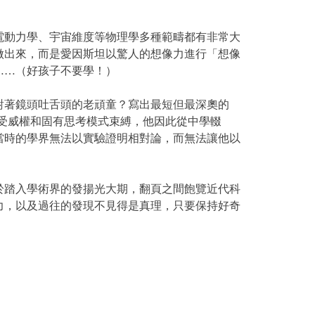
動力學、宇宙維度等物理學多種範疇都有非常大
做出來，而是愛因斯坦以驚人的想像力進行「想像
……（好孩子不要學！）
著鏡頭吐舌頭的老頑童？寫出最短但最深奧的
歡受威權和固有思考模式束縛，他因此從中學輟
當時的學界無法以實驗證明相對論，而無法讓他以
於踏入學術界的發揚光大期，翻頁之間飽覽近代科
力，以及過往的發現不見得是真理，只要保持好奇