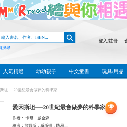
登入/註冊
階搜尋
人氣精選
幼幼親子
中文童書
玩具/用品
斯坦──20世紀最會做夢的科學家
愛因斯坦──20世紀最會做夢的科學家
作者：
卡爾．威金森
繪者：
詹姆斯．威斯頓．路易士