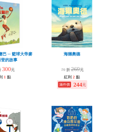
巴 ─ 籃球大帝麥
海獺奧德
喬登的故事
300
269
折
元
79
折
元
利
1
點
紅利
2
點
244
元