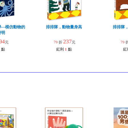
學—模仿動物的
排排隊，動物量身高
排排隊
發明
94
237
元
79
折
元
79
點
紅利
1
點
紅