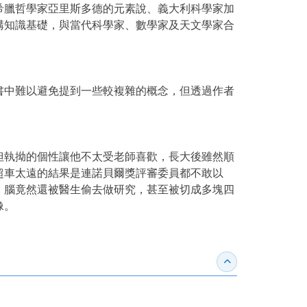
臘哲學家亞里斯多德的元素說、義大利科學家加
構知識基礎，與當代科學家、數學家及天文學家合
中難以避免提到一些較複雜的概念，但透過作者
執拗的個性讓他不太受老師喜歡，長大後雖然順
超車太遠的結果是連諾貝爾獎評審委員都不敢以
，腦竟然還被醫生偷去做研究，甚至被切成多塊四
像。
收合得獎紀錄