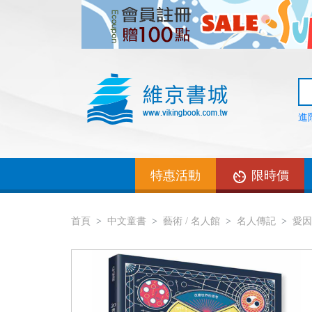
進
特惠活動
限時價
首頁
中文童書
藝術 / 名人館
名人傳記
愛因