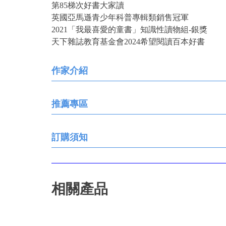
第85梯次好書大家讀
英國亞馬遜青少年科普專輯類銷售冠軍
2021「我最喜愛的童書」知識性讀物組-銀獎
天下雜誌教育基金會2024希望閱讀百本好書
作家介紹
推薦專區
訂購須知
相關產品