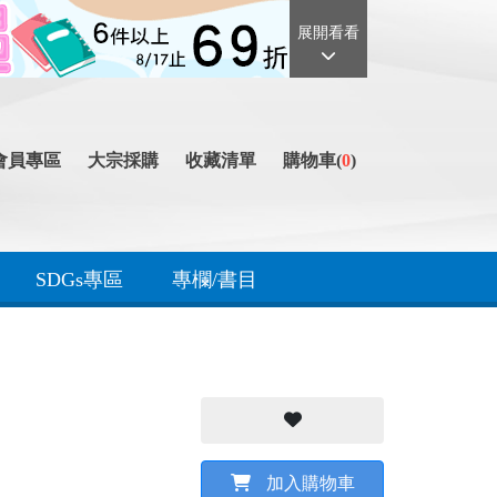
展開看看
會員專區
大宗採購
收藏清單
購物車(
0
)
SDGs專區
專欄/書目
加入購物車