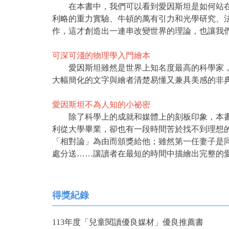
在本書中，我們可以看到愛因斯坦是如何站在眾
利略的重力實驗、牛頓的萬有引力和光學研究、
作，這才創造出一連串改變世界的理論，也讓我
可深可淺的物理學入門繪本
愛因斯坦雖然是世界上知名度最高的科學家，但
大幅簡化的文字與繪者清楚易懂又兼具美感的非
愛因斯坦不為人知的小祕密
除了科學上的成就和媒體上的刻板印象，本書也
利從大學畢業，卻也有一段時間苦於找不到理想
「相對論」為由而頒獎給他；雖然第一任妻子是
處分送……讓讀者在最短的時間中描繪出完整的
得獎紀錄
113年度「兒童閱讀優良媒材」優良推薦書