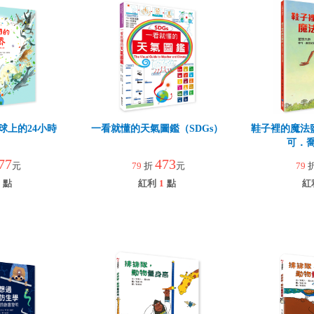
球上的24小時
一看就懂的天氣圖鑑（SDGs）
鞋子裡的魔法鹽
可．
77
473
元
79
折
元
79
點
紅利
1
點
紅