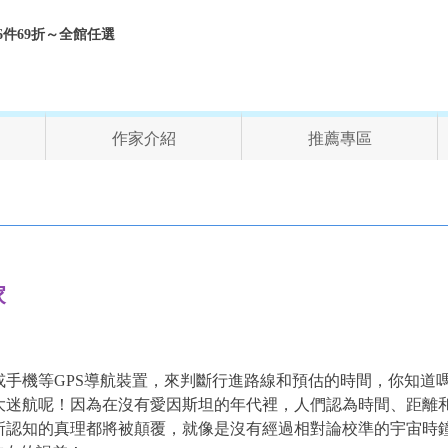
折、6件69折～全館任選
作家介紹
推薦專區
家
機等GPS導航裝置，來判斷行進路線和預估的時間，你知道嗎
大迷航呢！因為在沒有愛因斯坦的年代裡，人們認為時間、距離
所認知的真理都將被顛覆，就像是沒有經過相對論校準的宇宙時