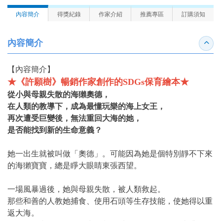
內容簡介
得獎紀錄
作家介紹
推薦專區
訂購須知
內容簡介
收合
【內容簡介】
★《許願樹》暢銷作家創作的SDGs保育繪本★
從小與母親失散的海獺奧德，
在人類的教導下，成為最懂玩樂的海上女王，
再次遭受巨變後，無法重回大海的她，
是否能找到新的生命意義？
她一出生就被叫做「奧德」。可能因為她是個特別靜不下來
的海獺寶寶，總是睜大眼睛東張西望。
一場風暴過後，她與母親失散，被人類救起。
那些和善的人教她捕食、使用石頭等生存技能，使她得以重
返大海。