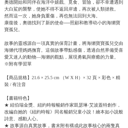
奧德開始和同伴在海洋中嬉戲、覓食、冒險，卻不幸遭遇到
大白鯊的襲擊，使她不得不返回岸邊，再次被人類拯救。
然而這一次，她身負重傷，再也無法回到大海。
康復後，奧德找到了新的使命──照顧和教導幼小的海獺寶
寶孤兒。
故事的靈感源自一項真實的保育計畫，將海獺寶寶孤兒交由
海獺代理媽媽撫育。這個故事帶點感傷，透過自然界備受喜
愛又迷人的動物—海獺的觀點，展現勇氣與療癒的力量。
※附有學習單
【商品規格】21.6 × 25.5 cm （W X H）× 32 頁 × 彩色 × 精
裝 / 有注音
【書籍特色】
★ 紐伯瑞金獎、紐約時報暢銷作家凱瑟琳·艾波蓋特創作，
改編自她的《紐約時報》同名暢銷兒童小說！繪本如小說般
詩意、感動人心。
★ 故事源自真實故事，書末附有構成此故事核心的兩隻真