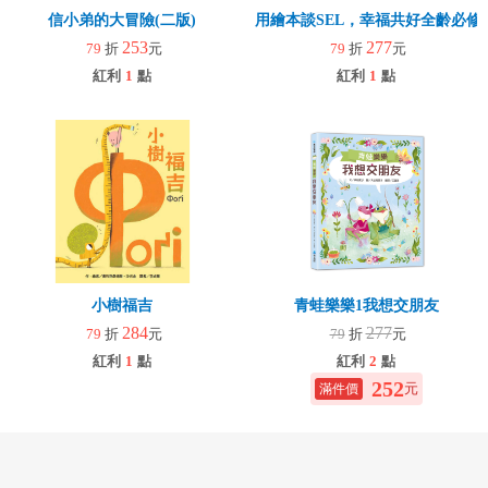
信小弟的大冒險(二版)
用繪本談SEL，幸福共好全齡必修
253
277
79
折
元
79
折
元
紅利
1
點
紅利
1
點
小樹福吉
青蛙樂樂1我想交朋友
284
277
79
折
元
79
折
元
紅利
1
點
紅利
2
點
252
元