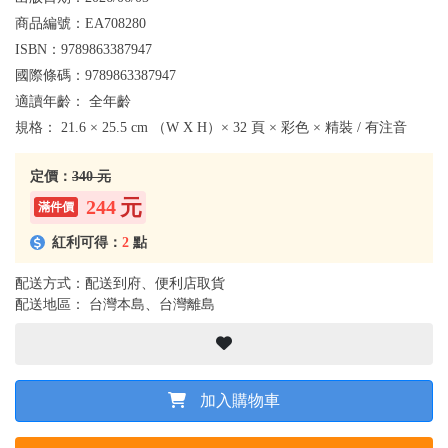
商品編號：
EA708280
ISBN：
9789863387947
國際條碼：
9789863387947
適讀年齡：
全年齡
規格：
21.6 × 25.5 cm （W X H）× 32 頁 × 彩色 × 精裝 / 有注音
定價：
340 元
元
244
紅利可得：
2
點
配送方式：配送到府、便利店取貨
配送地區： 台灣本島、台灣離島
加入購物車