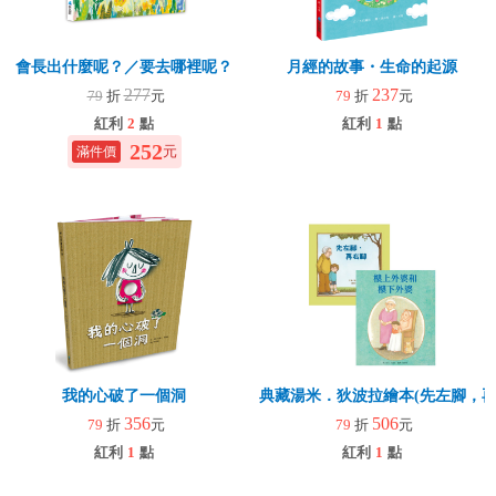
會長出什麼呢？／要去哪裡呢？
月經的故事・生命的起源
277
237
79
折
元
79
折
元
紅利
2
點
紅利
1
點
252
元
我的心破了一個洞
典藏湯米．狄波拉繪本(先左腳，再
356
506
79
折
元
79
折
元
紅利
1
點
紅利
1
點