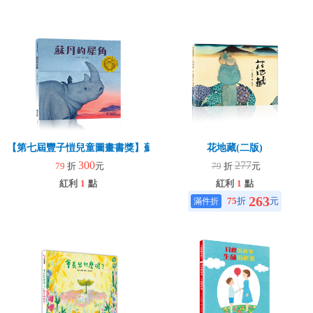
【第七屆豐子愷兒童圖畫書獎】蘇丹的犀角
花地藏(二版)
300
277
79
折
元
79
折
元
紅利
1
點
紅利
1
點
263
75
折
元