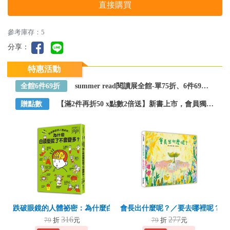
直接購買
參考庫存：5
分享：
特惠活動
全館6件69折
summer read閱讀展全館-單75折、6件69折～全館任選
贈點數
【滿2件再折50 x點數2倍送】新書上市，會員獨享好康
跌破眼鏡的人體祕密：為什麼白頭髮拔了不會變多？
會長出什麼呢？／要去哪裡呢？
316
277
79
折
元
79
折
元