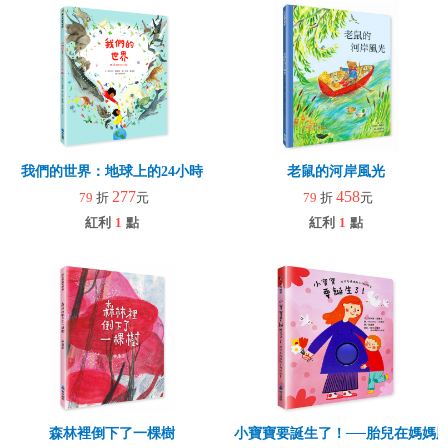
我們的世界：地球上的24小時
老鼠的河岸風光
277
458
79
折
元
79
折
元
紅利
1
點
紅利
1
點
森林裡倒下了一棵樹
小寶寶要誕生了！──胎兒在媽媽