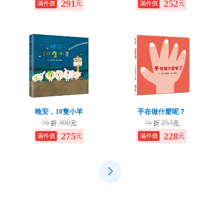
291
252
元
元
晚安，10隻小羊
手在做什麼呢？
300
253
79
折
元
79
折
元
275
228
元
元