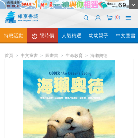
(
0
)
特惠活動
限時價
人氣精選
幼幼親子
中文童書
首頁
中文童書
圖畫書
生命教育
海獺奧德