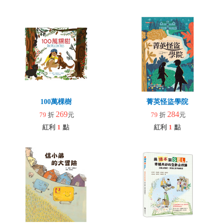
100萬棵樹
菁英怪盜學院
269
284
79
折
元
79
折
元
紅利
1
點
紅利
1
點