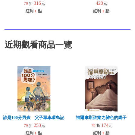
316
420
79
折
元
元
紅利
1
點
紅利
1
點
近期觀看商品一覽
誰是100分男孩—父子單車環島記（二版）
福爾摩斯謎案之雜色的繩子
253
174
79
折
元
79
折
元
紅利
1
點
紅利
1
點