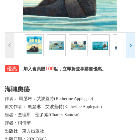
100
優惠
加入會員贈
點，立即折並享購書優惠。
海獺奧德
作者：
凱瑟琳．艾波蓋特(Katherine Applegate)
原文作者：
凱瑟琳．艾波蓋特(Katherine Applegate)
繪者：
查理斯．聖多索(Charles Santoso)
譯者：
柯倩華
出版社：
東方出版社
出版日期：
2026/06/05