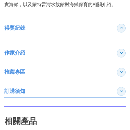
實海獺，以及蒙特雷灣水族館對海獺保育的相關介紹。
得獎紀錄
收合
作家介紹
展開
推薦專區
展開
訂購須知
展開
相關產品