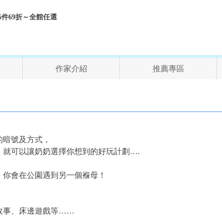
折、6件69折～全館任選
作家介紹
推薦專區
的暗號及方式，
就可以讓奶奶選擇你想到的好玩計劃….
，你會在公園遇到另一個褓母！
故事、床邊遊戲等……