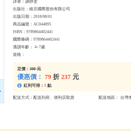
譯者：
謝靜雯
出版社：
維京國際股份有限公司
出版日期：
2018/08/01
商品編號：
AC044895
ISBN：
9789864402441
國際條碼：
9789864402441
適讀年齡：
4~7歲
規格：
定價：
300 元
優惠價：
79
折
237
元
紅利可得：
1
點
配送方式：配送到府、便利店取貨
配送地區： 台灣