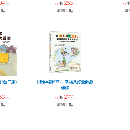
94
253
元
79
折
元
79
點
紅利
1
點
紅
險(二版)
用繪本談SEL，幸福共好全齡必
修課
53
277
元
79
折
元
點
紅利
1
點