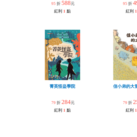
588
4
95
折
元
95
折
紅利
1
點
紅利
1
菁英怪盜學院
信小弟的大冒
284
2
79
折
元
79
折
紅利
1
點
紅利
1