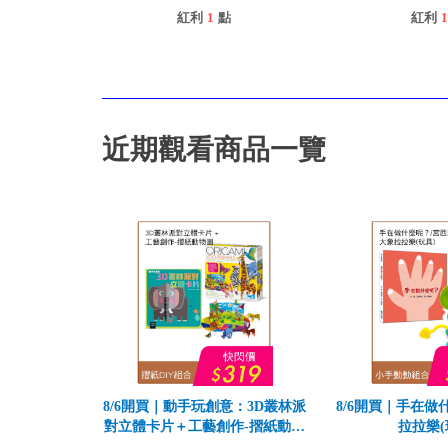
紅利
1
點
紅利
1
近期觀看商品一覽
8/6開買｜動手玩創意：3D叢林派
8/6開買｜手在做
對立體卡片＋工藝創作-摺紙動物
拉拉樂(
園