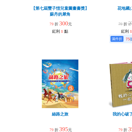
【第七屆豐子愷兒童圖畫書獎】
花地藏(
蘇丹的犀角
300
2
79
折
元
79
折
紅利
1
點
紅利
1
75
絲路之旅
我的心破
395
3
79
折
元
79
折