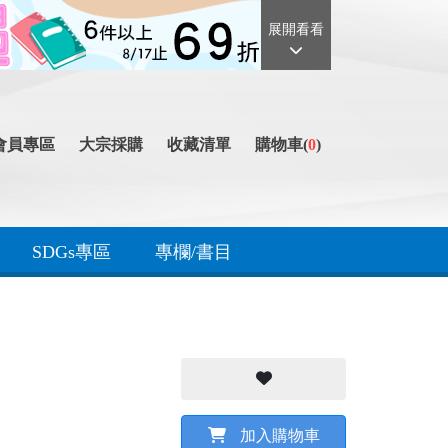
展開看看
會員專區
大宗採購
收藏清單
購物車(
0
)
SDGs專區
專欄/書目
加入購物車