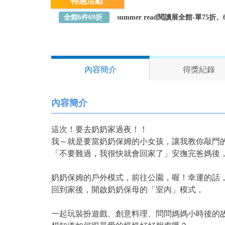
特惠活動
全館6件69折
summer read閱讀展全館-單75
內容簡介
得獎紀錄
內容簡介
這次！要去奶奶家過夜！！
我～就是要當奶奶保姆的小女孩，讓我教你敲門
「不要難過，我很快就會回家了」安撫完爸媽後，
奶奶保姆的戶外模式，前往公園，喔！幸運的話
回到家後，開啟奶奶保母的「室內」模式，
一起玩裝扮遊戲、創意料理、問問媽媽小時後的