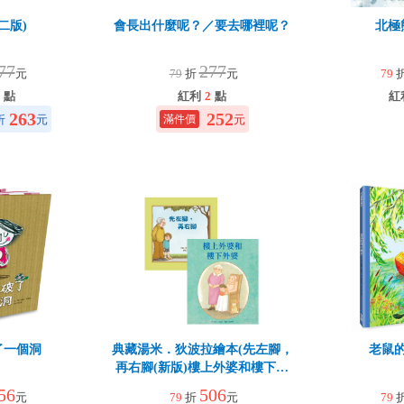
二版)
會長出什麼呢？／要去哪裡呢？
北極
77
277
元
79
折
元
79
點
紅利
2
點
紅
263
252
折
元
元
了一個洞
典藏湯米．狄波拉繪本(先左腳，
老鼠
再右腳(新版)樓上外婆和樓下外
婆)
56
506
元
79
折
元
79