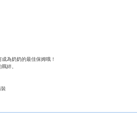
如何成為奶奶的最佳保姆哦！
的羈絆。
精裝