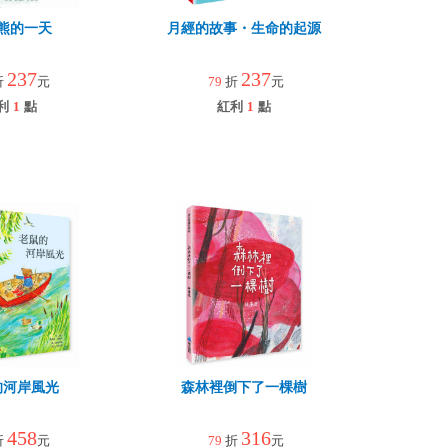
熊的一天
月經的故事・生命的起源
237
237
折
元
79
折
元
利
1
點
紅利
1
點
的河岸風光
森林裡倒下了一棵樹
458
316
折
元
79
折
元