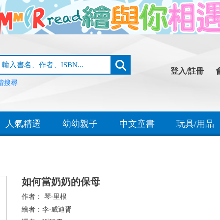
登入/註冊
階搜尋
人氣精選
幼幼親子
中文童書
玩具/用品
如何當奶奶的保母
作者：
琴‧里根
繪者：
李‧威迪胥