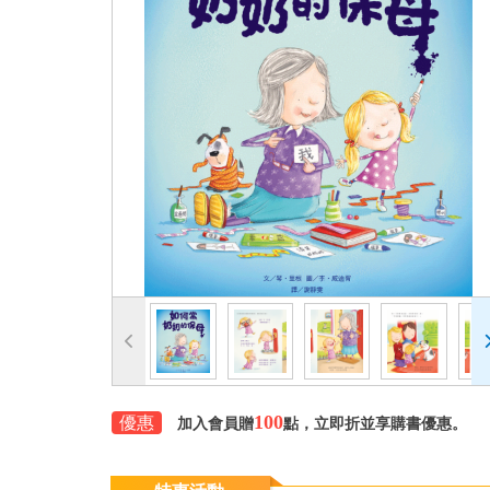
100
優惠
加入會員贈
點，立即折並享購書優惠。