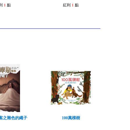
利
1
點
紅利
1
點
案之雜色的繩子
100萬棵樹