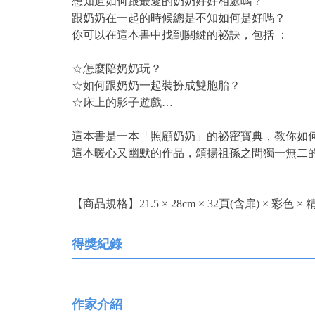
想知道如何跟最愛的奶奶好好相處嗎？
跟奶奶在一起的時候總是不知如何是好嗎？
你可以在這本書中找到關鍵的祕訣，包括 ：
☆怎麼陪奶奶玩？
☆如何跟奶奶一起裝扮成雙胞胎？
☆床上的影子遊戲…
這本書是一本「照顧奶奶」的祕密寶典，教你
這本暖心又幽默的作品，頌揚祖孫之間獨一無二
【商品規格】21.5 × 28cm × 32頁(含扉) × 彩色 × 
得獎紀錄
作家介紹