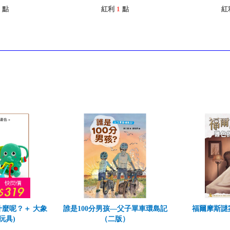
點
紅利
1
點
紅
什麼呢？＋ 大象
誰是100分男孩—父子單車環島記
福爾摩斯謎
玩具)
（二版）