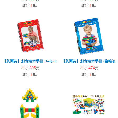
紅利
1
點
紅利
1
點
【莫爾芬】創意積木手冊 Hi-Qube
【莫爾芬】創意積木手冊 (齒輪初階
395
474
79
折
元
79
折
元
紅利
1
點
紅利
1
點