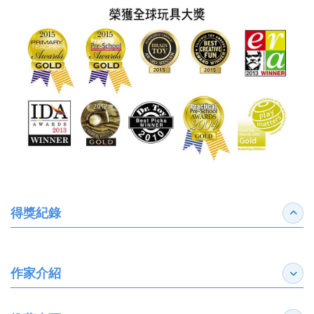
得獎紀錄
收合
作家介紹
展開