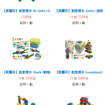
【莫爾芬】創意積木 Hi-Qube (110pcs)(幼兒建構)
【莫爾芬】創意積木 Junior (進階
2100
2528
元
79
折
元
紅利
1
點
紅利
1
點
【莫爾芬】創意積木 Shark (動物創意)
【莫爾芬】創意積木 Gearphun(270p
1936
2686
79
折
元
79
折
元
紅利
1
點
紅利
1
點