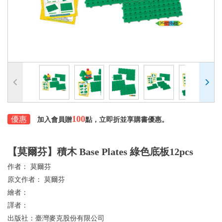
100
優惠
加入會員贈
點，立即折並享購書優惠。
【莫爾芬】積木 Base Plates 綠色底板12pcs
作者：
莫爾芬
原文作者：
莫爾芬
繪者：
譯者：
出版社：
臺灣麥克股份有限公司