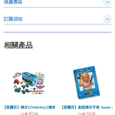
推薦專區
展開
訂購須知
展開
相關產品
【莫爾芬】積木12Vehicles(12種車輛)140pcs
【莫爾芬】創意積木手冊 Junior (
853
553
79
折
元
79
折
元