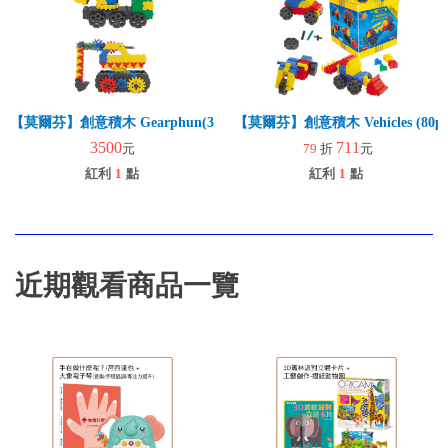
【莫爾芬】創意積木 Gearphun(324pcs) (交通工具)
【莫爾芬】創意積木 Vehicles (80p
3500
711
元
79
折
元
紅利
1
點
紅利
1
點
近期觀看商品一覽