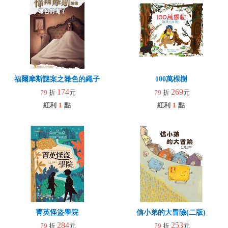
福爾摩斯謎案之雜色的繩子
100萬棵樹
174
269
79
折
元
79
折
元
紅利
1
點
紅利
1
點
菁英怪盜學院
信小弟的大冒險(二版)
284
253
79
折
元
79
折
元