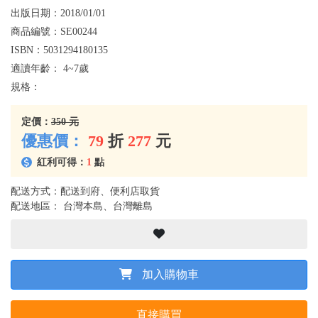
出版日期：
2018/01/01
商品編號：
SE00244
ISBN：
5031294180135
適讀年齡：
4~7歲
規格：
定價：
350 元
優惠價：
79
折
277
元
紅利可得：
1
點
配送方式：配送到府、便利店取貨
配送地區： 台灣本島、台灣離島
加入購物車
直接購買