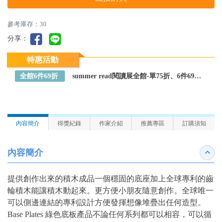
參考庫存：30
分享：
特惠活動
全館6件69折
summer read閱讀展全館-單75折、6件69折～全館任選
內容簡介
得獎紀錄
作家介紹
推薦專區
訂購須知
內容簡介
收合
提供創作出來的積木成品一個穩固的底座加上全球專利的齒
輪積木能讓積木動起來。更方便小朋友隨意創作。全球唯一
可以側邊連結的專利設計方便發揮想像堆疊出任何造型。
Base Plates 綠色底板產品不論任何系列都可以相容，可以循