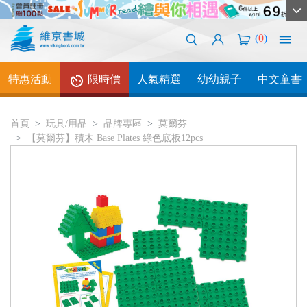
(
0
)
特惠活動
限時價
人氣精選
幼幼親子
中文童書
首頁
玩具/用品
品牌專區
莫爾芬
【莫爾芬】積木 Base Plates 綠色底板12pcs