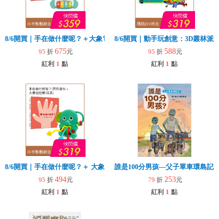
8/6開買｜手在做什麼呢？＋大象電子琴
8/6開買｜動手玩創意：3D叢林
675
588
95
折
元
95
折
元
紅利
1
點
紅利
1
點
8/6開買｜手在做什麼呢？＋ 大象拉拉樂(玩具)
誰是100分男孩—父子單車環島記
494
253
95
折
元
79
折
元
紅利
1
點
紅利
1
點