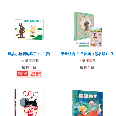
聽說小豬變地瓜了！(二版)
限量組合-生日快樂（簽名版）+斑
253
455
79
折
元
7
折
元
紅利
2
點
紅利
1
點
228
元