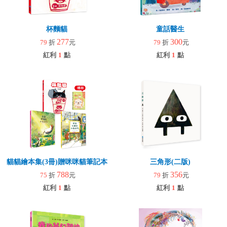
杯麵貓
童話醫生
277
300
79
折
元
79
折
元
紅利
1
點
紅利
1
點
貓貓繪本集(3冊)贈咪咪貓筆記本
三角形(二版)
788
356
75
折
元
79
折
元
紅利
1
點
紅利
1
點