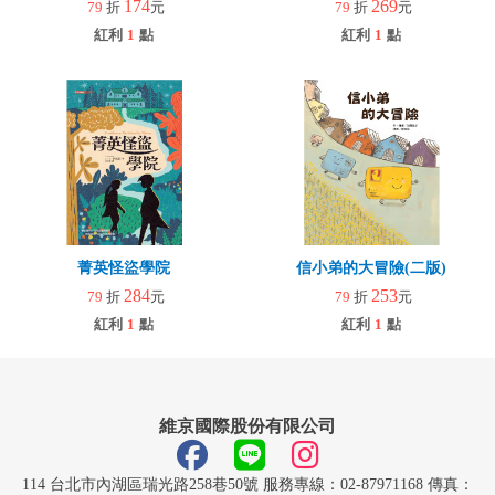
174
269
79
折
元
79
折
元
紅利
1
點
紅利
1
點
菁英怪盜學院
信小弟的大冒險(二版)
284
253
79
折
元
79
折
元
紅利
1
點
紅利
1
點
維京國際股份有限公司
114 台北市內湖區瑞光路258巷50號 服務專線：02-87971168 傳真：