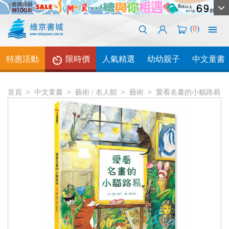
(
0
)
特惠活動
限時價
人氣精選
幼幼親子
中文童書
首頁
中文童書
藝術 / 名人館
藝術
愛看名畫的小貓路易