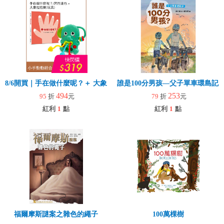
8/6開買｜手在做什麼呢？＋ 大象拉拉樂(玩具)
誰是100分男孩—父子單車環島記
494
253
95
折
元
79
折
元
紅利
1
點
紅利
1
點
福爾摩斯謎案之雜色的繩子
100萬棵樹