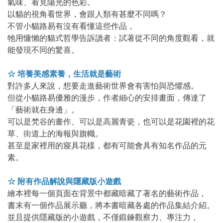
氣味、看見陽光的色彩。
以貓的視角看世界，會跟人類有甚麼不同嗎？
不管小貓路易有沒有看懂這些作品，
牠用慵懶的貓式哲學告訴讀者：試著從不同的角度觀看，就
能發現不同的驚喜。
☆ 培養美感素養，生活就是藝術
對許多人來說，想要走進藝術世界會有害怕與恐懼感。
但從小貓路易優雅的漫步，作者細心的安排畫面，傳達了
「藝術就在身邊」。
可以是梵谷的畫作、可以是高麗青瓷，也可以是花園裡的花
草、街道上的海報與旗幟。
甚至是家裡用的寢具花樣，都有可能會具有知名作品的元
素。
☆ 附有作品解說與隱藏版小遊戲
繪本裡每一個頁面在背景中都藏暗藏了著名的藝術作品，
書末有一個作品展示廳，將本書暗藏各處的作品集結介紹。
並且提供隱藏版的小遊戲，不僅鍛鍊觀察力、專注力，