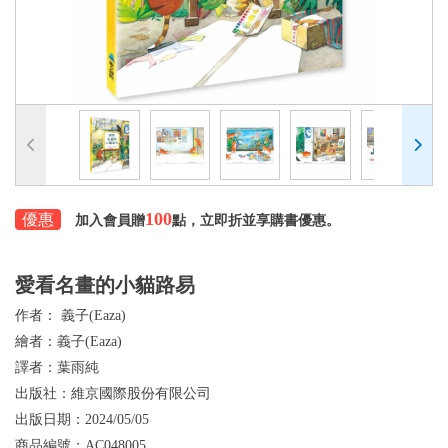
100
優惠
加入會員贈
點，立即折並享購書優惠。
愛看名畫的小貓路易
作者：
義子(Eaza)
繪者：
義子(Eaza)
譯者：
葉雨純
出版社：
維京國際股份有限公司
出版日期：
2024/05/05
商品編號：
AC048005