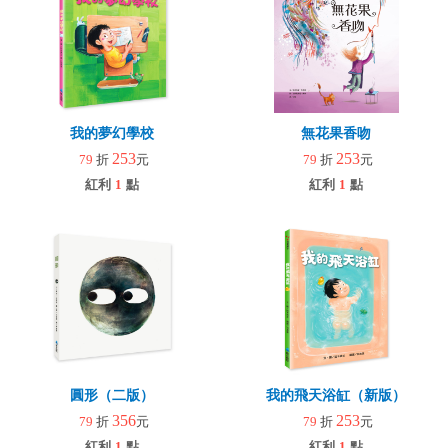
我的夢幻學校
無花果香吻
253
253
79
折
元
79
折
元
紅利
1
點
紅利
1
點
圓形（二版）
我的飛天浴缸（新版）
356
253
79
折
元
79
折
元
紅利
1
點
紅利
1
點