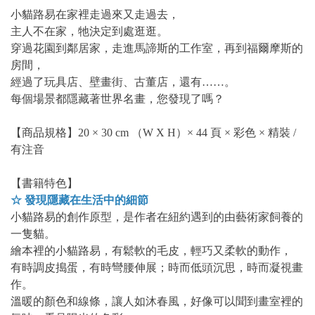
小貓路易在家裡走過來又走過去，
主人不在家，牠決定到處逛逛。
穿過花園到鄰居家，走進馬諦斯的工作室，再到福爾摩斯的
房間，
經過了玩具店、壁畫街、古董店，還有……。
每個場景都隱藏著世界名畫，您發現了嗎？
【商品規格】20 × 30 cm （W X H）× 44 頁 × 彩色 × 精裝 /
有注音
【書籍特色】
☆ 發現隱藏在生活中的細節
小貓路易的創作原型，是作者在紐約遇到的由藝術家飼養的
一隻貓。
繪本裡的小貓路易，有鬆軟的毛皮，輕巧又柔軟的動作，
有時調皮搗蛋，有時彎腰伸展；時而低頭沉思，時而凝視畫
作。
溫暖的顏色和線條，讓人如沐春風，好像可以聞到畫室裡的