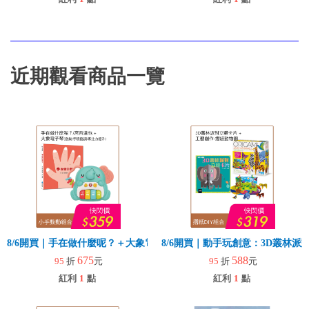
近期觀看商品一覽
8/6開買｜手在做什麼呢？＋大象電子琴
8/6開買｜動手玩創意：3D叢林
675
588
95
折
元
95
折
元
紅利
1
點
紅利
1
點