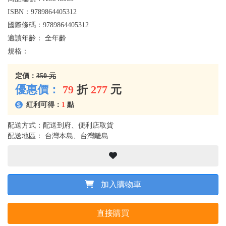
ISBN：
9789864405312
國際條碼：
9789864405312
適讀年齡：
全年齡
規格：
定價：
350 元
優惠價：
79
折
277
元
紅利可得：
1
點
配送方式：配送到府、便利店取貨
配送地區： 台灣本島、台灣離島
加入購物車
直接購買