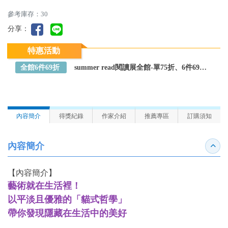
參考庫存：30
分享：
特惠活動
全館6件69折
summer read閱讀展全館-單75折、6件69折～全館任選
內容簡介
得獎紀錄
作家介紹
推薦專區
訂購須知
內容簡介
收合
【內容簡介】
藝術就在生活裡！
以平淡且優雅的「貓式哲學」
帶你發現隱藏在生活中的美好