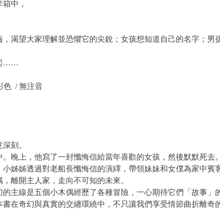
李箱中，
齒，渴望大家理解並恐懼它的尖銳；女孩想知道自己的名字；男
起……
 彩色 / 無注音
意深刻。
中。晚上，他寫了一封懺悔信給當年喜歡的女孩，然後默默死去
，小姊姊透過對老船長懺悔信的演繹，帶領妹妹和女僕為家中賓
偶，離開主人家，走向不可知的未來。
幻的主線是五個小木偶經歷了各種冒險，一心期待它們「故事」
本書在奇幻與真實的交纏環繞中，不只讓我們享受情節曲折離奇