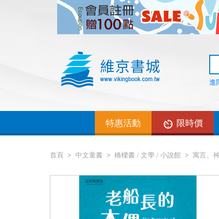
進
特惠活動
限時價
首頁
中文童書
橋樑書 / 文學 / 小說館
寓言、