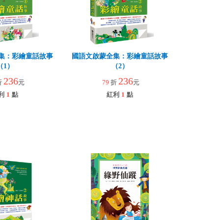
集：彩繪童話故事
國語文啟蒙全集：彩繪童話故事
（1）
（2）
236
236
折
元
79
折
元
利
1
點
紅利
1
點