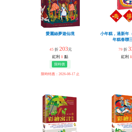
愛麗絲夢遊仙境
小年糕，過新年
年糕春聯
203
3
45
折
元
79
折
紅利
1
點
紅利
1
限時特惠：2026-08-17 止