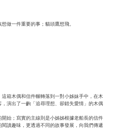
孩想做一件重要的事；貓頭鷹想飛。
。這箱木偶和信件輾轉落到一對小姊妹手中，在木
客，演出了一齣「追尋理想、卻錯失愛情」的木偶
的開始；寫實的主線則是小姊姊根據老船長的信件
的閱讀趣味，更透過不同的故事發展，向我們傳遞