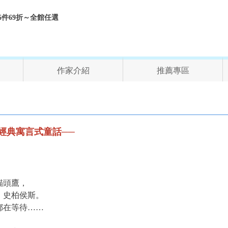
折、6件69折～全館任選
作家介紹
推薦專區
經典寓言式童話──
貓頭鷹，
：史柏侯斯。
都在等待……