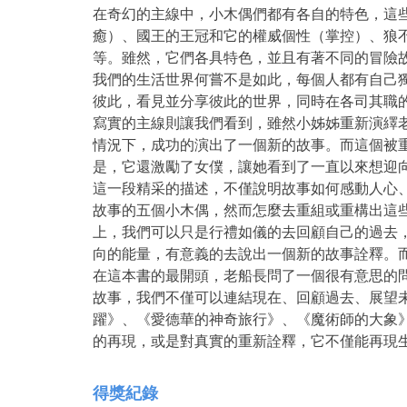
在奇幻的主線中，小木偶們都有各自的特色，這
癒）、國王的王冠和它的權威個性（掌控）、狼
等。雖然，它們各具特色，並且有著不同的冒險
我們的生活世界何嘗不是如此，每個人都有自己
彼此，看見並分享彼此的世界，同時在各司其職
寫實的主線則讓我們看到，雖然小姊姊重新演繹
情況下，成功的演出了一個新的故事。而這個被
是，它還激勵了女僕，讓她看到了一直以來想迎
這一段精采的描述，不僅說明故事如何感動人心
故事的五個小木偶，然而怎麼去重組或重構出這
上，我們可以只是行禮如儀的去回顧自己的過去
向的能量，有意義的去說出一個新的故事詮釋。
在這本書的最開頭，老船長問了一個很有意思的
故事，我們不僅可以連結現在、回顧過去、展望
躍》、《愛德華的神奇旅行》、《魔術師的大象
的再現，或是對真實的重新詮釋，它不僅能再現
得獎紀錄