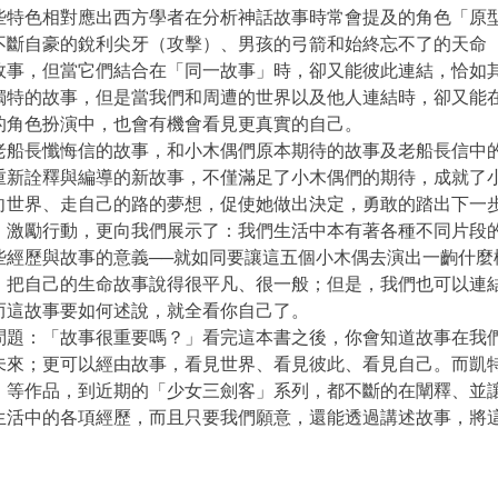
些特色相對應出西方學者在分析神話故事時常會提及的角色「原
不斷自豪的銳利尖牙（攻擊）、男孩的弓箭和始終忘不了的天命
故事，但當它們結合在「同一故事」時，卻又能彼此連結，恰如
獨特的故事，但是當我們和周遭的世界以及他人連結時，卻又能
的角色扮演中，也會有機會看見更真實的自己。
老船長懺悔信的故事，和小木偶們原本期待的故事及老船長信中
重新詮釋與編導的新故事，不僅滿足了小木偶們的期待，成就了
向世界、走自己的路的夢想，促使她做出決定，勇敢的踏出下一
、激勵行動，更向我們展示了：我們生活中本有著各種不同片段的
些經歷與故事的意義──就如同要讓這五個小木偶去演出一齣什麼
，把自己的生命故事說得很平凡、很一般；但是，我們也可以連
而這故事要如何述說，就全看你自己了。
問題：「故事很重要嗎？」看完這本書之後，你會知道故事在我
未來；更可以經由故事，看見世界、看見彼此、看見自己。而凱
》等作品，到近期的「少女三劍客」系列，都不斷的在闡釋、並
生活中的各項經歷，而且只要我們願意，還能透過講述故事，將