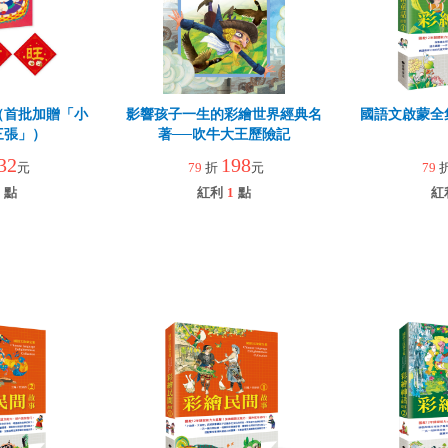
（首批加贈「小
影響孩子一生的彩繪世界經典名
國語文啟蒙全
三張」）
著──吹牛大王歷險記
32
198
元
79
折
元
79
點
紅利
1
點
紅