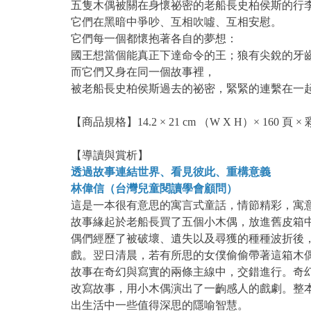
五隻木偶被關在身懷祕密的老船長史柏侯斯的行
它們在黑暗中爭吵、互相吹噓、互相安慰。
它們每一個都懷抱著各自的夢想：
國王想當個能真正下達命令的王；狼有尖銳的牙
而它們又身在同一個故事裡，
被老船長史柏侯斯過去的祕密，緊緊的連繫在一
【商品規格】14.2 × 21 cm （W X H）× 160 頁 ×
【導讀與賞析】
透過故事連結世界、看見彼此、重構意義
林偉信（台灣兒童閱讀學會顧問）
這是一本很有意思的寓言式童話，情節精彩，寓
故事緣起於老船長買了五個小木偶，放進舊皮箱
偶們經歷了被破壞、遺失以及尋獲的種種波折後
戲。翌日清晨，若有所思的女僕偷偷帶著這箱木
故事在奇幻與寫實的兩條主線中，交錯進行。奇
改寫故事，用小木偶演出了一齣感人的戲劇。整
出生活中一些值得深思的隱喻智慧。