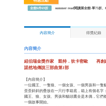
特惠活動
全館6件69折
summer read閱讀展全館-單75
內容簡介
得獎紀錄
內容簡介
紐伯瑞金獎作家 凱特．狄卡密歐 再創
諾然地傳說三部曲第1部
【內容簡介】
一位國王、一隻狼、一個女孩、一個男孩和一隻
歪歪斜斜的疊放在一只行李箱底，箱上有個名字
國王、狼、女孩、男孩和貓頭鷹全是木偶，它們
一個故事開始。