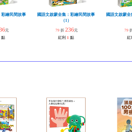
：彩繪民間故事
國語文啟蒙全集：彩繪民間故事
國語文啟蒙全
）
（1）
36
236
元
79
折
元
79
點
紅利
1
點
紅