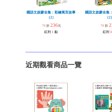
國語文啟蒙全集：彩繪寓言故事
國語文啟蒙全集
（2）
（2
236
2
79
折
元
79
折
紅利
1
點
紅利
1
近期觀看商品一覽