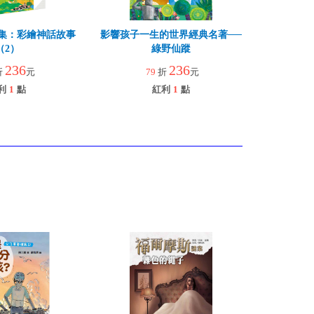
集：彩繪神話故事
影響孩子一生的世界經典名著──
（2）
綠野仙蹤
236
236
折
元
79
折
元
利
1
點
紅利
1
點