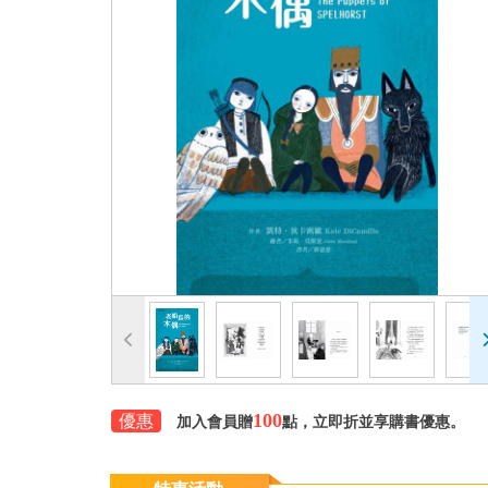
100
優惠
加入會員贈
點，立即折並享購書優惠。