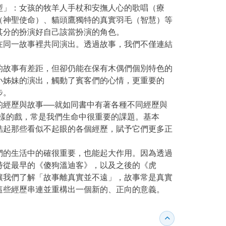
型」：女孩的牧羊人手杖和安撫人心的歌唱（療
（神聖使命）、貓頭鷹獨特的真實羽毛（智慧）等
其分的扮演好自己該當扮演的角色。
在同一故事裡共同演出。透過故事，我們不僅連結
的故事有差距，但卻仍能在保有木偶們個別特色的
小姊妹的演出，觸動了賓客們的心情，更重要的
步。
經歷與故事──就如同書中有著各種不同經歷與
樣的戲，常是我們生命中很重要的課題。基本
結起那些看似不起眼的各個經歷，賦予它們更多正
們的生活中的確很重要，也能起大作用。因為透過
特從最早的《傻狗溫迪客》，以及之後的《虎
讓我們了解「故事離真實並不遠」，故事常是真實
這些經歷串連並重構出一個新的、正向的意義。
收合得獎紀錄