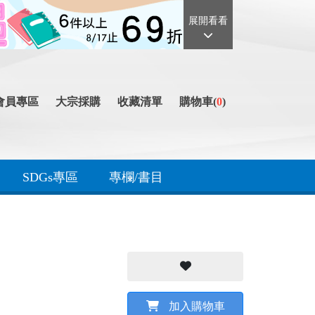
展開看看
會員專區
大宗採購
收藏清單
購物車(
0
)
SDGs專區
專欄/書目
加入購物車