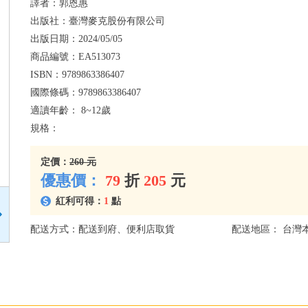
譯者：
郭恩惠
出版社：
臺灣麥克股份有限公司
出版日期：
2024/05/05
商品編號：
EA513073
ISBN：
9789863386407
國際條碼：
9789863386407
適讀年齡：
8~12歲
規格：
定價：
260 元
優惠價：
79
折
205
元
紅利可得：
1
點
配送方式：配送到府、便利店取貨
配送地區： 台灣