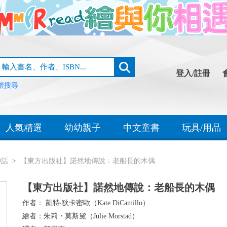
登入/註冊
階搜尋
人氣精選
幼幼親子
中文童書
玩具/用品
神話
【東方出版社】諾然地傳說：老船長的木偶
【東方出版社】諾然地傳說：老船長的木偶
作者：
凱特‧狄卡密歐（Kate DiCamillo）
繪者：
朱莉・莫斯黛（Julie Morstad）