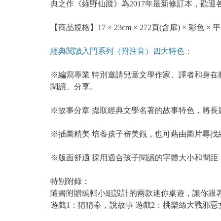
典之作《綠野仙蹤》為2017年最新修訂本，歡
【商品規格】17 × 23cm × 272頁(含扉) × 彩色 × 
經典閱讀入門系列（附注音）四大特色：
※編寫專業 特別邀請兒童文學作家、譯者和身
閱讀、分享。
※故事分章 擷取經典文學名著的故事特色，將長
※插圖精美 培養孩子審美觀，也可藉由圖片尋找
※版面舒適 採用適合孩子閱讀的字體大小和間距
特別附錄：
隨書附贈編輯小組設計的兩款迷你桌遊，讓你跟
遊戲1：猜猜拳，說故事 遊戲2：桃樂絲大戰邪惡