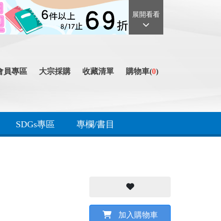
展開看看
會員專區
大宗採購
收藏清單
購物車(
0
)
SDGs專區
專欄/書目
加入購物車