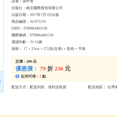
譯者：
張甲男
出版社：
維京國際股份有限公司
出版日期：
2017年7月1日出版
商品編號：
AC075156
ISBN：
9789864401536
國際條碼：
9789864401536
適讀年齡：
8~12歲
規格：
17 × 23cm × 272頁(含扉) × 彩色 × 平裝
定價：
299 元
優惠價：
79
折
236
元
紅利可得：
1
點
配送方式：配送到府、便利店取貨
配送地區： 台灣