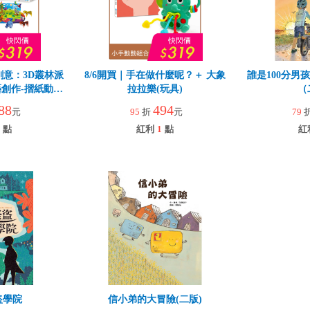
創意：3D叢林派
8/6開買｜手在做什麼呢？＋ 大象
誰是100分男
創作-摺紙動物
拉拉樂(玩具)
（
88
494
元
95
折
元
79
點
紅利
1
點
紅
盜學院
信小弟的大冒險(二版)