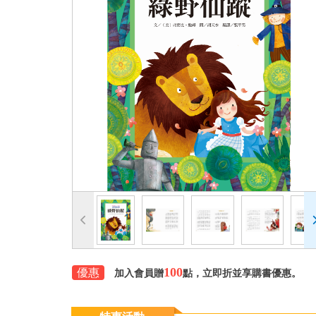
100
優惠
加入會員贈
點，立即折並享購書優惠。