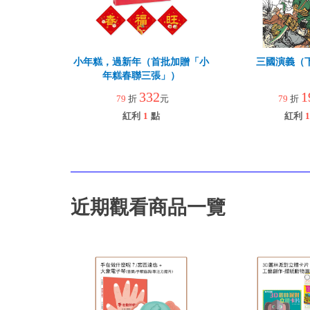
小年糕，過新年（首批加贈「小
三國演義（下
年糕春聯三張」）
332
1
79
折
元
79
折
紅利
1
點
紅利
1
近期觀看商品一覽