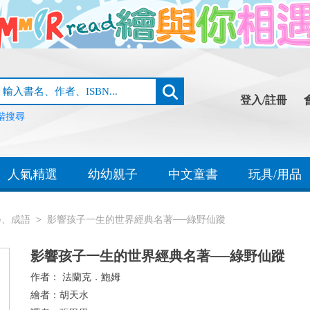
登入/註冊
階搜尋
人氣精選
幼幼親子
中文童書
玩具/用品
學、成語
影響孩子一生的世界經典名著──綠野仙蹤
影響孩子一生的世界經典名著──綠野仙蹤
作者：
法蘭克．鮑姆
繪者：
胡天水