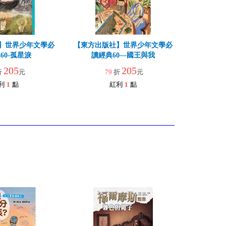
】世界少年文學必
【東方出版社】世界少年文學必
60-孤星淚
讀經典60—國王與我
205
205
折
元
79
折
元
利
1
點
紅利
1
點