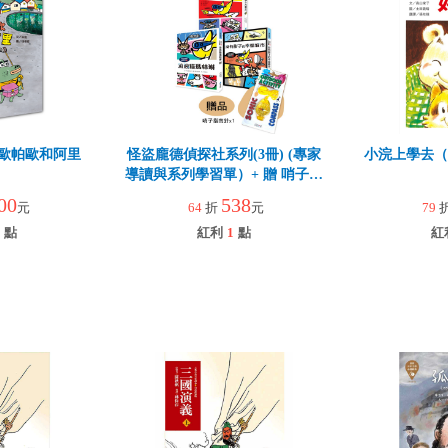
歐帕歐和阿里
怪盜龐德偵探社系列(3冊) (專家
小浣上學去（
導讀與系列學習單）+ 贈 哨子指
南針
00
538
元
64
折
元
79
點
紅利
1
點
紅