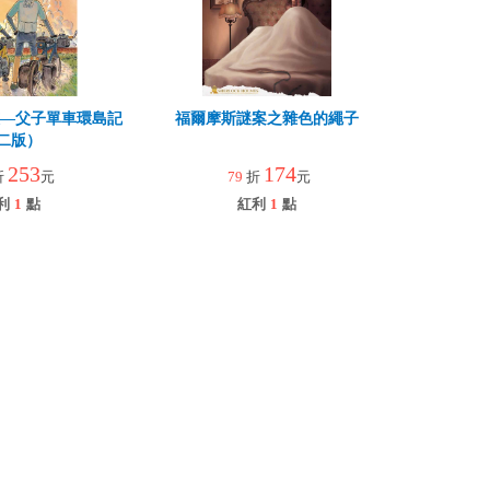
孩—父子單車環島記
福爾摩斯謎案之雜色的繩子
二版）
253
174
折
元
79
折
元
利
1
點
紅利
1
點