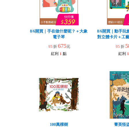
8/6開買｜手在做什麼呢？＋大象
8/6開買｜動手玩
電子琴
對立體卡片＋工藝
園
675
5
95
折
元
95
折
紅利
1
點
紅利
1
100萬棵樹
菁英怪