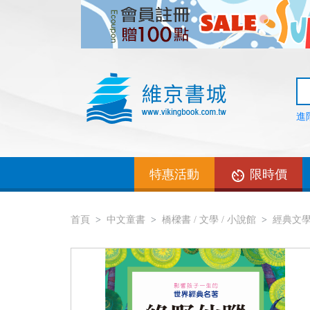
進
特惠活動
限時價
首頁
中文童書
橋樑書 / 文學 / 小說館
經典文