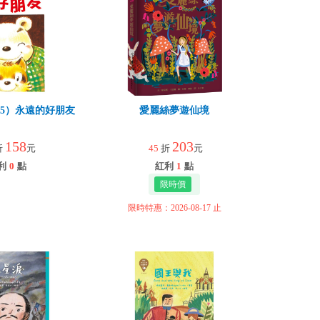
5）永遠的好朋友
愛麗絲夢遊仙境
158
203
折
元
45
折
元
利
0
點
紅利
1
點
限時特惠：2026-08-17 止