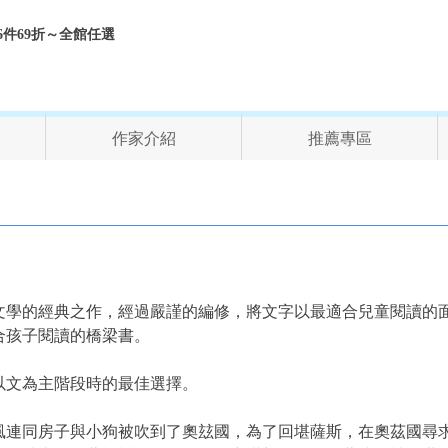
折、6件69折～全館任選
作家介紹
推薦專區
殿堂
文學的經典之作，經過嚴謹的編修，將文字以最適合兒童閱讀的
合孩子閱讀的橋梁書。
至以文為主階段時的最佳選擇。
風連同房子與小狗被吹到了奧玆國，為了回堪薩斯，在奧茲國尋