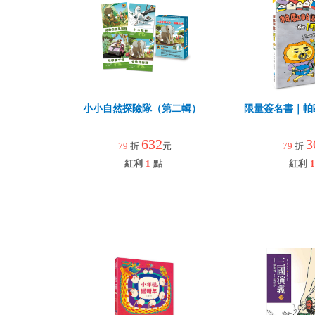
小小自然探險隊（第二輯）
限量簽名書｜帕
632
3
79
折
元
79
折
紅利
1
點
紅利
1