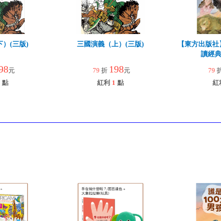
）(三版)
三國演義（上）(三版)
【東方出版社
讀經典
98
198
元
79
折
元
79
點
紅利
1
點
紅