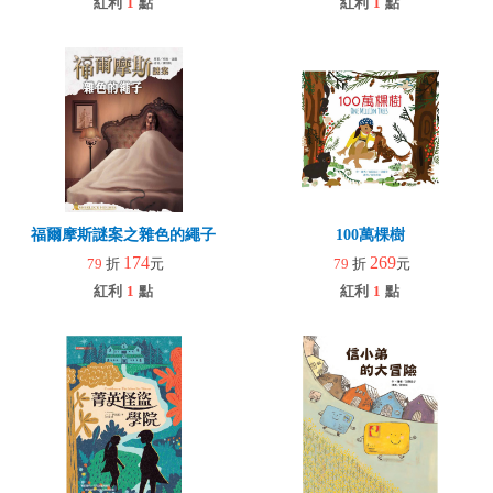
紅利
1
點
紅利
1
點
福爾摩斯謎案之雜色的繩子
100萬棵樹
174
269
79
折
元
79
折
元
紅利
1
點
紅利
1
點