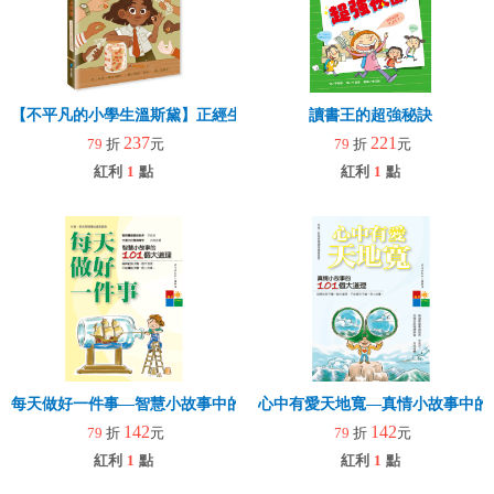
【不平凡的小學生溫斯黛】正經生意第二課：搞定所有問題
讀書王的超強秘訣
237
221
79
折
元
79
折
元
紅利
1
點
紅利
1
點
每天做好一件事—智慧小故事中的101個大道理
心中有愛天地寬—真情小故事中的1
142
142
79
折
元
79
折
元
紅利
1
點
紅利
1
點