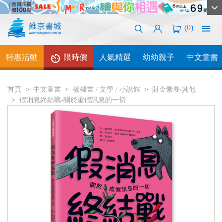
(
0
)
特惠活動
限時價
人氣精選
幼幼親子
中文童書
首頁
中文童書
橋樑書 / 文學 / 小說館
財金素養/其他
假消息終結戰-關於虛假訊息的一切