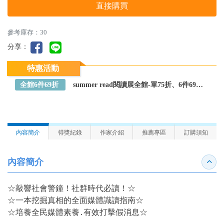
直接購買
參考庫存：30
分享：
特惠活動
全館6件69折
summer read閱讀展全館-單75折、6件69折～全館任選
內容簡介
得獎紀錄
作家介紹
推薦專區
訂購須知
內容簡介
收合
☆敲響社會警鐘！社群時代必讀！☆
☆一本挖掘真相的全面媒體識讀指南☆
☆培養全民媒體素養․有效打擊假消息☆