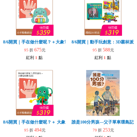
8/6開買｜手在做什麼呢？＋大象電子琴
8/6開買｜動手玩創意：3D叢林
675
588
95
折
元
95
折
元
紅利
1
點
紅利
1
點
8/6開買｜手在做什麼呢？＋ 大象拉拉樂(玩具)
誰是100分男孩—父子單車環島記
494
253
95
折
元
79
折
元