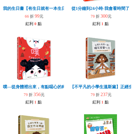
我的生日書【有生日就有一本生日書】2冊99元
從1分鐘到24小時-我會看時間了
99
300
66
折
元
79
折
元
紅利
0
點
紅利
1
點
噗—從身體裡出來，有點噁心的科學知識
【不平凡的小學生溫斯黛】正經生
356
237
79
折
元
79
折
元
紅利
1
點
紅利
1
點