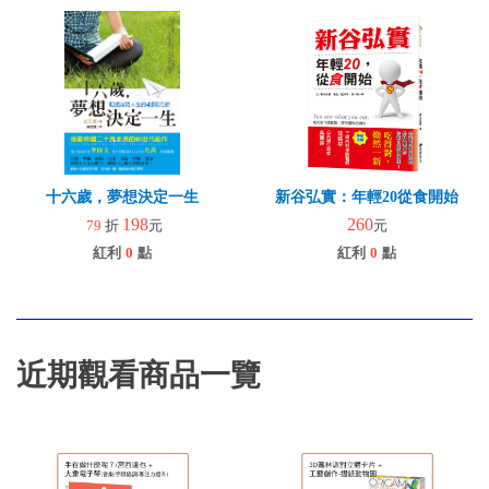
十六歲，夢想決定一生
新谷弘實：年輕20從食開始
198
260
79
折
元
元
紅利
0
點
紅利
0
點
近期觀看商品一覽