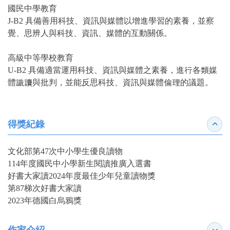
國民中學教育
J-B2 具備善用科技、資訊與媒體以增進學習的素養，並察
覺、思辨人與科技、資訊、媒體的互動關係。
高級中等學校教育
U-B2 具備適當運用科技、資訊與媒體之素養，進行各類媒
體識讀與批判，並能反思科技、資訊與媒體倫理的議題。
得獎紀錄
收合
文化部第47次中小學生優良讀物
114年度國民中小學新生閱讀推廣入選書
好書大家讀2024年度最佳少年兒童讀物獎
第87梯次好書大家讀
2023年德國白烏鴉獎
作家介紹