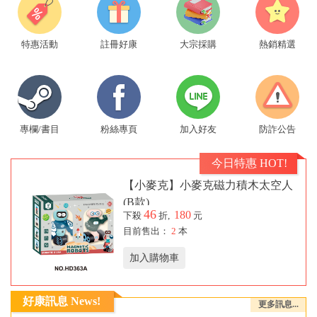
特惠活動
註冊好康
大宗採購
熱銷精選
專欄/書目
粉絲專頁
加入好友
防詐公告
今日特惠 HOT!
【小麥克】小麥克磁力積木太空人
(B款)
46
180
下殺
折,
元
目前售出：
2
本
加入購物車
好康訊息 News!
更多訊息...