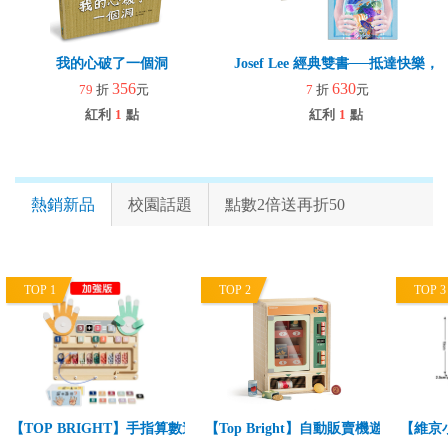
我的心破了一個洞
Josef Lee 經典雙書──抵達快
356
630
79
折
元
7
折
元
紅利
1
點
紅利
1
點
熱銷新品
校園話題
點數2倍送再折50
TOP 1
TOP 2
TOP 3
【TOP BRIGHT】手指算數遊戲組-加強版(趣味學數字/基礎數學啟蒙/
【Top Bright】自動販賣機遊戲組(角
【維京