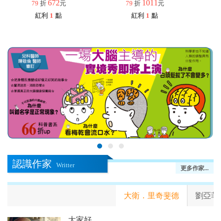
672
1011
79
折
元
79
折
元
紅利
1
點
紅利
1
點
認識作家
Writter
更多作家...
大衛．里奇斐德
劉亞菲
大家好。