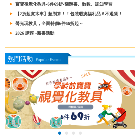
寶寶視覺化教具-6件69折-翻翻書、數數、認知學習
【2折起實木車】超划算！！包裝瑕疵福利品＃不退貨！
聲光玩教具，全面特價6件66折起～
2026 講座 -新書活動
熱門活動
Popular Events