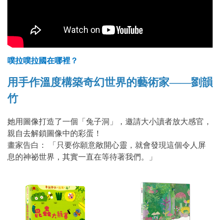
噗拉噗拉國在哪裡？
用手作溫度構築奇幻世界的藝術家——劉韻
竹
她用圖像打造了一個「兔子洞」，邀請大小讀者放大感官，
親自去解鎖圖像中的彩蛋！
畫家告白： 「只要你願意敞開心靈，就會發現這個令人屏
息的神祕世界，其實一直在等待著我們。」