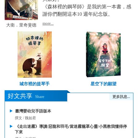
《森林裡的鋼琴師》是我的第一本書，感
謝你們翻開這本10 週年紀念版。
more...
大衛．里奇斐德
城市裡的提琴手
星空下的願望
好文共享
Share
更多訊息...
臺灣嬰幼兒手語版本
撰文 / 魏如君
《走出迷霧》導讀/惡龍和羽毛/當迷霧籠罩心靈/小黑教我懂得停
下來