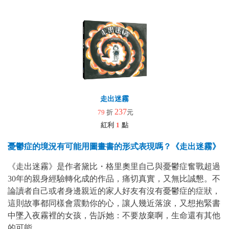
走出迷霧
237
79
折
元
紅利
1
點
憂鬱症的境況有可能用圖畫書的形式表現嗎？《走出迷霧》
《走出迷霧》是作者黛比・格里奧里自己與憂鬱症奮戰超過
30年的親身經驗轉化成的作品，痛切真實，又無比誠懇。不
論讀者自己或者身邊親近的家人好友有沒有憂鬱症的症狀，
這則故事都同樣會震動你的心，讓人幾近落淚，又想抱緊書
中墜入夜霧裡的女孩，告訴她：不要放棄啊，生命還有其他
的可能。