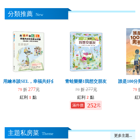
分類推薦
New
用繪本談SEL，幸福共好全齡必修課
青蛙樂樂1我想交朋友
誰是100
277
277
79
折
元
79
折
元
79
紅利
1
點
紅利
2
點
紅
252
元
主題私房菜
Theme
更多主題...