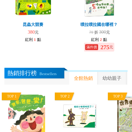
昆蟲大競賽
噗拉噗拉國在哪裡？
380
300
元
79
折
元
紅利
1
點
紅利
2
點
275
元
熱銷排行榜
Bestsellers
全館熱銷
幼幼親子
TOP 1
TOP 2
TOP 3