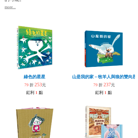
more...
綠色的星星
山是我的家－牧羊人與狼的雙向思
253
237
79
折
元
79
折
元
紅利
1
點
紅利
1
點