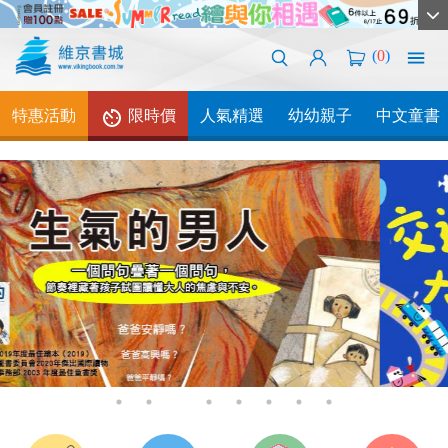
(
0
)
特惠活動
限時價
人氣精選
幼幼親子
中文童書