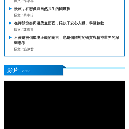
撰文 / 作家群
慢旅，在想像與自然共生的國度裡
撰文 / 蔡幸珍
在押韻節奏與溫柔畫面裡，陪孩子安心入睡、學習數數
撰文 / 葉嘉青
不僅是提倡環境正義的寓言，也是個體對於物質與精神世界的深
刻思考
撰文 / 施佩君
影片
Video