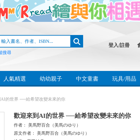
登入/註冊
階搜尋
人氣精選
幼幼親子
中文童書
玩具/用品
AI的世界 ──給希望改變未來的你
歡迎來到AI的世界 ──給希望改變未來的你
作者：
美馬野百合（美馬のゆり）
原文作者：
美馬野百合（美馬のゆり）