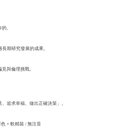
作的。
經過長期研究發展的成果。
偏見與倫理挑戰。
活、追求幸福、做出正確決策」。
 彩色 × 軟精裝 / 無注音