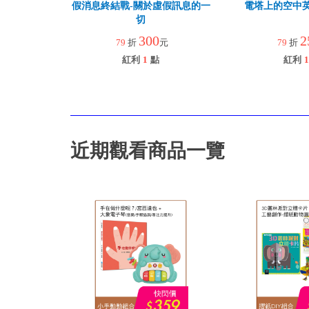
假消息終結戰-關於虛假訊息的一
電塔上的空中
切
300
2
79
折
元
79
折
紅利
1
點
紅利
1
近期觀看商品一覽