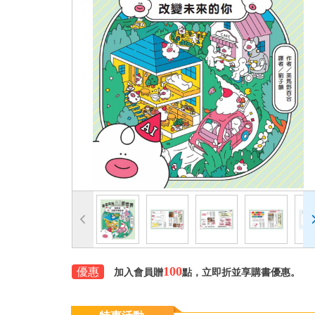
100
優惠
加入會員贈
點，立即折並享購書優惠。