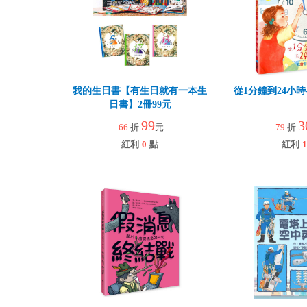
我的生日書【有生日就有一本生
從1分鐘到24小
日書】2冊99元
99
3
66
折
元
79
折
紅利
0
點
紅利
1