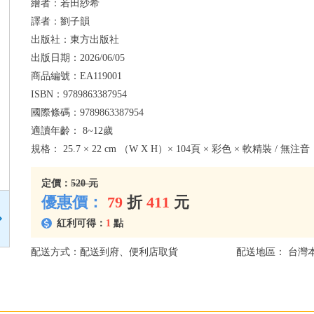
繪者：
若田紗希
譯者：
劉子韻
出版社：
東方出版社
出版日期：
2026/06/05
商品編號：
EA119001
ISBN：
9789863387954
國際條碼：
9789863387954
適讀年齡：
8~12歲
規格：
25.7 × 22 cm （W X H）× 104頁 × 彩色 × 軟精裝 / 無注音
定價：
520 元
優惠價：
79
折
411
元
紅利可得：
1
點
配送方式：配送到府、便利店取貨
配送地區： 台灣