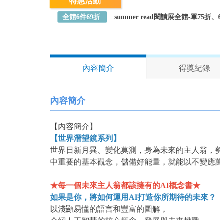
特惠活動
全館6件69折
summer read閱讀展全館-單75
內容簡介
得獎紀錄
內容簡介
【內容簡介】
【世界潛望鏡系列】
世界日新月異、變化莫測，身為未來的主人翁，
中重要的基本觀念，儲備好能量，就能以不變應
★每一個未來主人翁都該擁有的AI概念書★
如果是你，將如何運用AI打造你所期待的未來？
以淺顯易懂的語言和豐富的圖解，