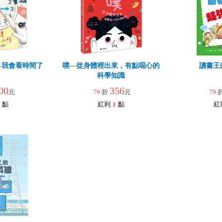
時-我會看時間了
噗—從身體裡出來，有點噁心的
讀書王
科學知識
00
356
元
79
折
元
79
點
紅利
1
點
紅