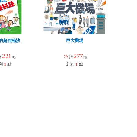
的超強秘訣
巨大機場
221
277
折
元
79
折
元
利
1
點
紅利
1
點