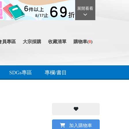
展開看看
會員專區
大宗採購
收藏清單
購物車(
0
)
SDGs專區
專欄/書目
加入購物車