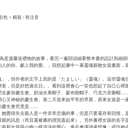
× 彩色 × 精裝 / 有注音
為是溫馨送禮物的故事，看完一遍回頭細看整本書的設計與細節
的人的你。獻上我的愛。」回想起書中一幕靈魂親吻女孩畫面，
」，但作者的文字上寫的是「たましい」（靈魂）。這些靈魂
變老，但是好想過生日』。看到這裡會心一笑也想起了自己心裡
去參加慶生會。奶油水果帽子、蒙布朗帽子、巧克力音樂帽…
開心又神秘的慶生會。第二天迎來如平常的早晨，原來女孩是一
的慶生會究竟是……
她覺得失去親人是一件非常悲傷的事，但是只要還存有回憶，
母親的訊息（而且還被書的摺頁蓋起來）。另外書裡女孩的名字
有和女孩與小狗一樣淡淡的愛心，會不會讓讀者想像：或許她今晚