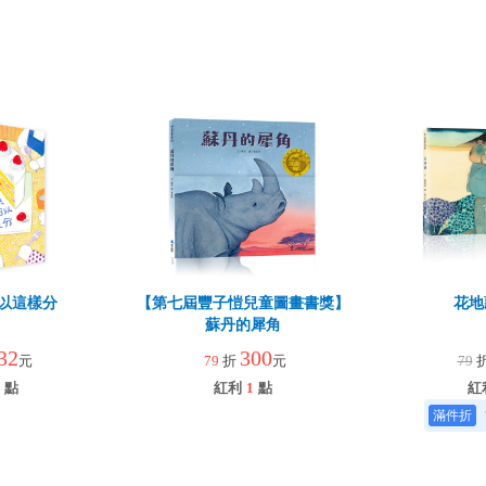
以這樣分
【第七屆豐子愷兒童圖畫書獎】
花地
蘇丹的犀角
32
300
元
79
折
元
79
點
紅利
1
點
紅