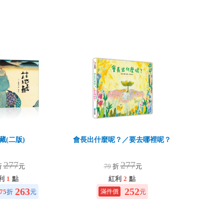
藏(二版)
會長出什麼呢？／要去哪裡呢？
277
277
折
元
79
折
元
利
1
點
紅利
2
點
263
252
75
折
元
元