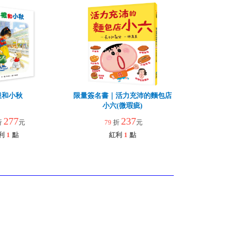
根和小秋
限量簽名書｜活力充沛的麵包店
小六(微瑕疵)
277
237
折
元
79
折
元
利
1
點
紅利
1
點