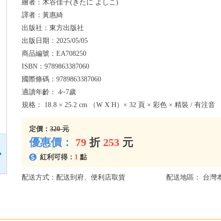
繪者：
木谷佳子(きたに よしこ)
譯者：
黃惠綺
出版社：
東方出版社
出版日期：
2025/05/05
商品編號：
EA708250
ISBN：
9789863387060
國際條碼：
9789863387060
適讀年齡：
4~7歲
規格：
18.8 × 25.2 cm （W X H）× 32 頁 × 彩色 × 精裝 / 有注音
定價：
320 元
優惠價：
79
折
253
元
紅利可得：
1
點
配送方式：配送到府、便利店取貨
配送地區： 台灣