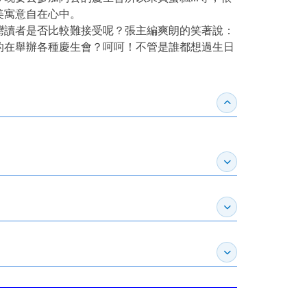
美寓意自在心中。
灣讀者是否比較難接受呢？張主編爽朗的笑著說：
的在舉辦各種慶生會？呵呵！不管是誰都想過生日
收合得獎紀錄
展開作家介紹
展開推薦專區
展開訂購須知