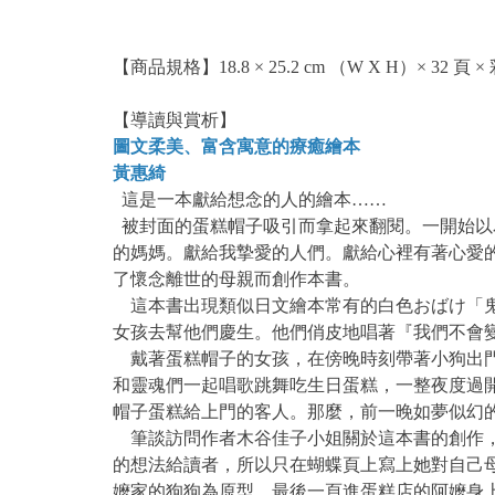
【商品規格】18.8 × 25.2 cm （W X H）× 32 頁 
【導讀與賞析】
圖文柔美、富含寓意的療癒繪本
黃惠綺
這是一本獻給想念的人的繪本……
被封面的蛋糕帽子吸引而拿起來翻閱。一開始以
的媽媽。獻給我摯愛的人們。獻給心裡有著心愛
了懷念離世的母親而創作本書。
這本書出現類似日文繪本常有的白色おばけ「鬼
女孩去幫他們慶生。他們俏皮地唱著『我們不會
戴著蛋糕帽子的女孩，在傍晚時刻帶著小狗出門
和靈魂們一起唱歌跳舞吃生日蛋糕，一整夜度過
帽子蛋糕給上門的客人。那麼，前一晚如夢似幻
筆談訪問作者木谷佳子小姐關於這本書的創作，
的想法給讀者，所以只在蝴蝶頁上寫上她對自己
嬤家的狗狗為原型，最後一頁進蛋糕店的阿嬤身上