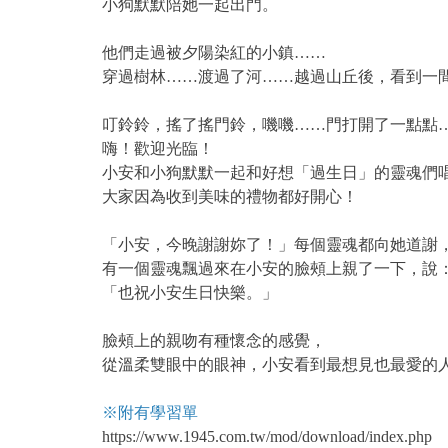
小狗默默陪她一起出門。
他們走過被夕陽染紅的小鎮……
穿過樹林……渡過了河……越過山丘後，看到一
叮鈴鈴，搖了搖門鈴，嘰嘰……門打開了一點點
嗨！歡迎光臨！
小安和小狗默默一起和好想「過生日」的靈魂們
大家因為收到美味的禮物都好開心！
「小安，今晚謝謝妳了！」每個靈魂都向她道謝
有一個靈魂飄過來在小安的臉頰上親了一下，說
「也祝小安生日快樂。」
臉頰上的親吻有種懷念的感覺，
從溫柔雙眼中的眼神，小安看到最想見也最愛的
※附有學習單
https://www.1945.com.tw/mod/download/index.php