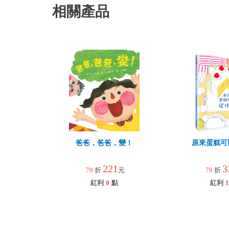
相關產品
爸爸，爸爸，變！
原來蛋糕可
221
3
79
折
元
79
折
紅利
0
點
紅利
1