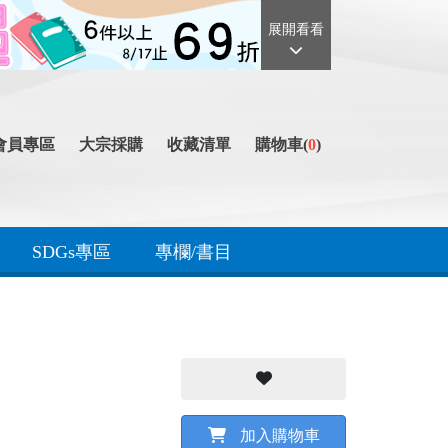
展開看看
會員專區
大宗採購
收藏清單
購物車(
0
)
SDGs專區
專欄/書目
加入購物車