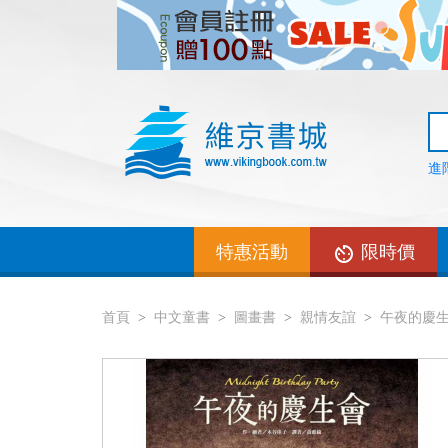
進
特惠活動
限時價
首頁
中文童書
圖畫書
親情友誼
午夜的慶