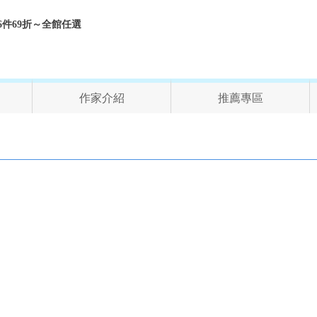
折、6件69折～全館任選
作家介紹
推薦專區