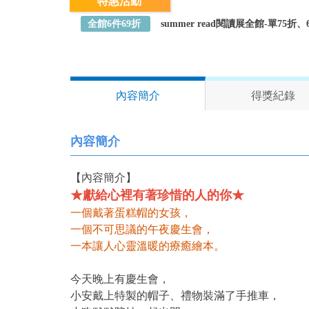
特惠活動
全館6件69折
summer read閱讀展全館-單75
內容簡介
得獎紀錄
內容簡介
【內容簡介】
★獻給心裡有著珍惜的人的你★
一個戴著蛋糕帽的女孩，
一個不可思議的午夜慶生會，
一本讓人心靈溫暖的療癒繪本。
今天晚上有慶生會，
小安戴上特製的帽子、禮物裝滿了手推車，