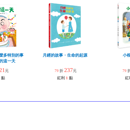
麼多特別的事
月經的故事・生命的起源
小
的這一天
21
237
元
79
折
元
79
點
紅利
1
點
紅