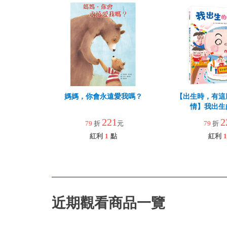
媽媽，你會永遠愛我嗎？
【出生時，有這
情】我出生
221
2
79
折
元
79
折
紅利
1
點
紅利
1
近期觀看商品一覽