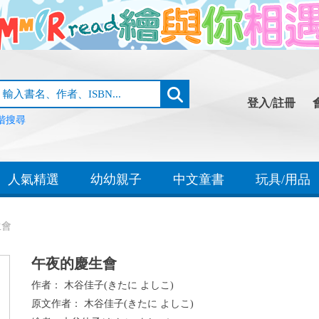
登入/註冊
階搜尋
人氣精選
幼幼親子
中文童書
玩具/用品
生會
午夜的慶生會
作者：
木谷佳子(きたに よしこ)
原文作者：
木谷佳子(きたに よしこ)