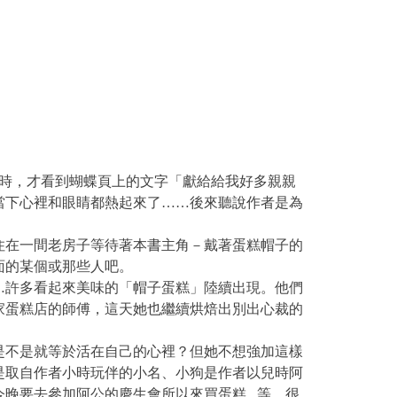
時，才看到蝴蝶頁上的文字「獻給給我好多親親
當下心裡和眼睛都熱起來了……後來聽說作者是為
住在一間老房子等待著本書主角－戴著蛋糕帽子的
面的某個或那些人吧。
…許多看起來美味的「帽子蛋糕」陸續出現。他們
家蛋糕店的師傅，這天她也繼續烘焙出別出心裁的
是不是就等於活在自己的心裡？但她不想強加這樣
是取自作者小時玩伴的小名、小狗是作者以兒時阿
要去參加阿公的慶生會所以來買蛋糕...等，很