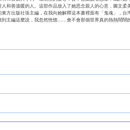
對人和善溫暖的人。這部作品放入了她思念親人的心意，圖文柔
東方出版社張主編，在我向她解釋這本書裡面有「鬼魂」，台
聽到主編這麼說，我忽然恍惚……會不會那個世界真的熱熱鬧鬧
。