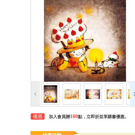
100
優惠
加入會員贈
點，立即折並享購書優惠。