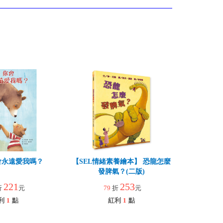
會永遠愛我嗎？
【SEL情緒素養繪本】 恐龍怎麼
發脾氣？(二版)
221
253
折
元
79
折
元
利
1
點
紅利
1
點