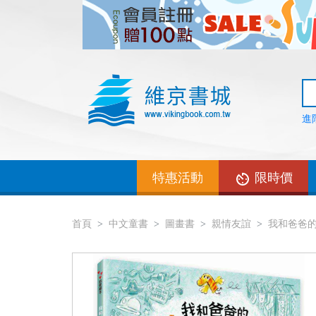
進
特惠活動
限時價
首頁
中文童書
圖畫書
親情友誼
我和爸爸