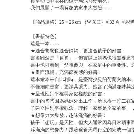
再幫助毛巾叢林的襪子鳥找到好朋友。
我們展開了一場有趣的家事大冒險……
【商品規格】25 × 26 cm （W X H）× 32 頁 × 彩
【書籍特色】
這是一本……
★適合爸爸也適合媽媽，更適合孩子的好書：
書名雖然是「爸爸」，但實際上媽媽也很需要這
書中也可看到「父職參與」在家庭中的重要性。
★畫面流暢，充滿節奏感的好書：
這本繪本來自比利時，是臺灣少見的荷蘭文繪本
不僅細節豐富，更深具張力。飽含了滿滿趣味與
★呈現性別平權與家庭樣貌的好書：
書中的爸爸因為媽媽外出工作，所以得一打二在
子建立性別平權觀念，理解「家事是全家的事」
★想像力大爆發，趣味滿滿的好書：
孩子「想玩」是天性，但大人通常因為日常瑣事
斥滿滿的想像力！跟著爸爸天馬行空的完成一個