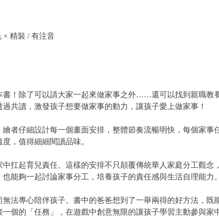
色 × 精裝 / 有注音
本書！除了可以請大家一起來做家事之外……還可以找到親職教養
透過共讀，激發孩子想要做家事的動力，讓孩子愛上做家事！
。繪者仔細設計每一個畫面安排，整體節奏流暢明快，每個家事
溫度，值得細細閱讀品味。
家中扛起育兒責任。這樣的安排不只顛覆傳統華人家庭分工觀念
，也能夠一起討論家事分工，培養孩子的責任感與生活自理能力
而無法專心陪伴孩子。書中的爸爸想到了一舉兩得的好方法，既
接一個的「任務」，在遊戲中創意無限的讓孩子學習主動參與家