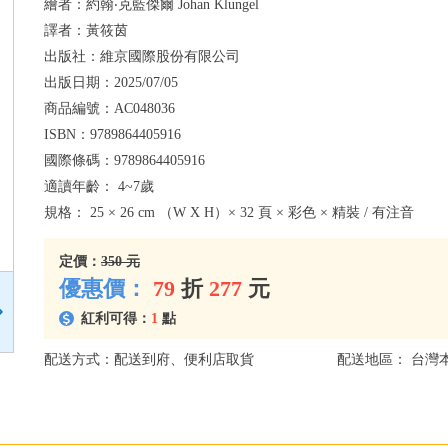
繪者：
約翰‧克藍傑爾 Johan Klungel
譯者：
黃筱茵
出版社：
維京國際股份有限公司
出版日期：
2025/07/05
商品編號：
AC048036
ISBN：
9789864405916
國際條碼：
9789864405916
適讀年齡：
4~7歲
規格：
25 × 26 cm （W X H）× 32 頁 × 彩色 × 精裝 / 有注音
定價：
350 元
優惠價：
79
折
277
元
紅利可得：
1
點
配送方式：配送到府、便利店取貨
配送地區： 台灣