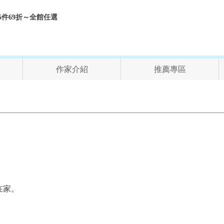
折、6件69折～全館任選
作家介紹
推薦專區
在家。
。