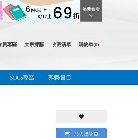
展開看看
會員專區
大宗採購
收藏清單
購物車(
0
)
SDGs專區
專欄/書目
加入購物車