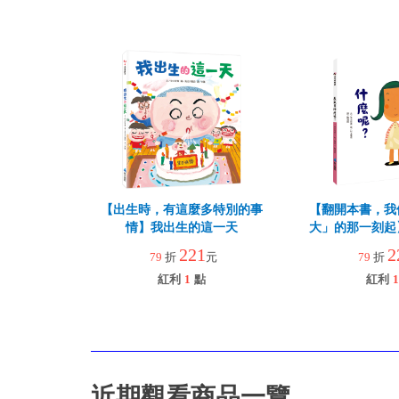
【出生時，有這麼多特別的事
【翻開本書，我
情】我出生的這一天
大」的那一刻起
呢
221
2
79
折
元
79
折
紅利
1
點
紅利
1
近期觀看商品一覽