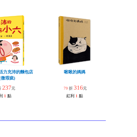
活力充沛的麵包店
啾啾的媽媽
(微瑕疵)
237
316
折
元
79
折
元
利
1
點
紅利
1
點