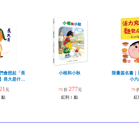
們會想起「長
小根和小秋
限量簽名書｜
】長大是什麼
小六
？
21
277
元
79
折
元
79
點
紅利
1
點
紅