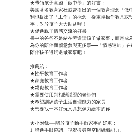
★帶領孩子實踐「做中學」的好書：
美國著名教育家杜威曾提出的一個教育理念「做
利也提出了「工作」的概念，從重複操作教具或
事，對於孩子大大助益喔！
★促進親子情感交流的好書：
書中的爸爸不是站在旁邊請孩子做家事，而是成
為你的陪伴而願意參與更多事──「情感連結」
陪伴孩子邊玩邊做家事吧！
推薦給：
★性平教育工作者
★家庭教育工作者
★親職教育工作者
★需要使用到相關議題的老師們
★希望訓練孩子生活自理能力的家長
★想要找一本好玩又具想像力繪本的你
★小附錄──關於孩子動手做家事的好處：
1. 增進手眼協調、視覺搜尋與空間組織能力。