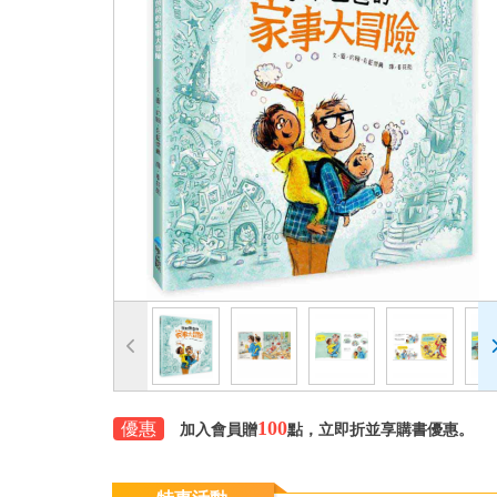
100
優惠
加入會員贈
點，立即折並享購書優惠。