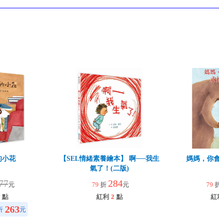
的小花
【SEL情緒素養繪本】 啊──我生
媽媽，你
氣了！(二版)
77
284
元
79
折
元
79
點
紅利
2
點
紅
263
折
元