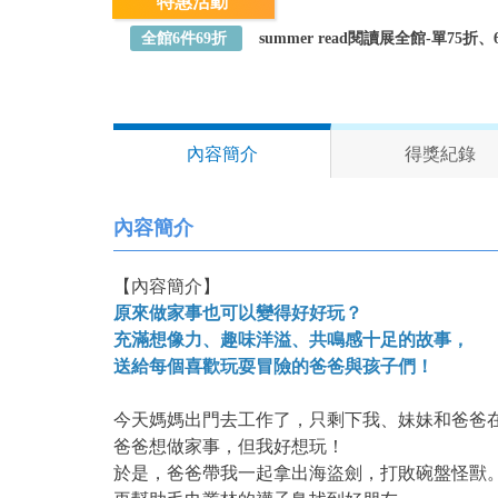
特惠活動
全館6件69折
summer read閱讀展全館-單75
內容簡介
得獎紀錄
內容簡介
【內容簡介】
原來做家事也可以變得好好玩？
充滿想像力、趣味洋溢、共鳴感十足的故事，
送給每個喜歡玩耍冒險的爸爸與孩子們！
今天媽媽出門去工作了，只剩下我、妹妹和爸爸
爸爸想做家事，但我好想玩！
於是，爸爸帶我一起拿出海盜劍，打敗碗盤怪獸