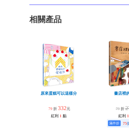
相關產品
原來蛋糕可以這樣分
書店裡
332
2
79
折
元
79
折
紅利
1
點
紅利
1
75