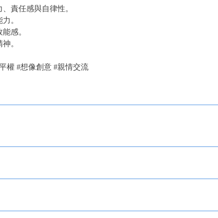
力、責任感與自律性。
能力。
效能感。
精神。
別平權 #想像創意 #親情交流