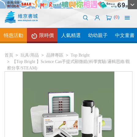
(
0
)
特惠活動
限時價
人氣精選
幼幼親子
中文童書
首頁
玩具/用品
品牌專區
Top Bright
【Top Bright 】Science Can手提式顯微鏡(科學實驗/邏輯思維/觀
察分享/STEAM)