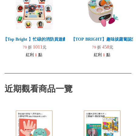
【Top Bright 】忙碌的消防員遊戲組(認知啟蒙/手眼協調/感統/禮物/角
【TOP BRIGHT】趣味拔蘿蔔認
1011
458
79
折
元
79
折
元
紅利
1
點
紅利
1
點
近期觀看商品一覽