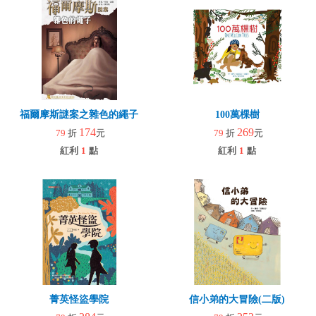
福爾摩斯謎案之雜色的繩子
100萬棵樹
174
269
79
折
元
79
折
元
紅利
1
點
紅利
1
點
菁英怪盜學院
信小弟的大冒險(二版)