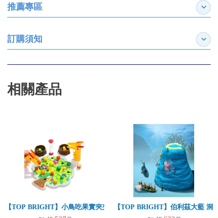
推薦專區
展開
訂購須知
展開
相關產品
【TOP BRIGHT】小鳥吃果實夾夾樂
【TOP BRIGHT】伯利茲大藍