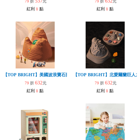
537
632
79
折
元
79
折
元
紅利
1
點
紅利
1
點
【TOP BRIGHT】美國波浪寶石挖掘套組(益智玩具/趣味桌遊/世界三
【TOP BRIGHT】北愛爾蘭巨人
632
632
79
折
元
79
折
元
紅利
1
點
紅利
1
點