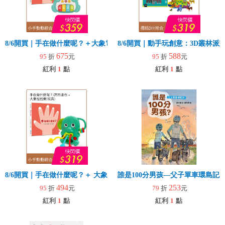
8/6開買｜手在做什麼呢？＋大象電子琴
8/6開買｜動手玩創意：3D叢林
675
588
95
折
元
95
折
元
紅利
1
點
紅利
1
點
8/6開買｜手在做什麼呢？＋ 大象拉拉樂(玩具)
誰是100分男孩—父子單車環島記
494
253
95
折
元
79
折
元
紅利
1
點
紅利
1
點