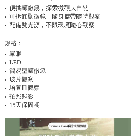
便攜顯微鏡，探索微觀大自然
可拆卸顯微鏡，隨身攜帶隨時觀察
配備雙光源，不限環境隨心觀察
規格：
單眼
LED
簡易型顯微鏡
玻片觀察
培養皿觀察
拍照錄影
15天保固期