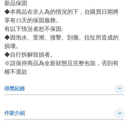
新品保固
◆本商品在非人為的情況的下，自購買日期將
享有15天的保固服務。
有以下情況者恕不保固:
◆因泡水、受潮、撞擊、刮傷、拉扯所造成的
損壞。
◆自行拆解毀損者。
※請保持商品為全新狀態且完整包裝，否則有
權不退款
得獎紀錄
收合
作家介紹
展開