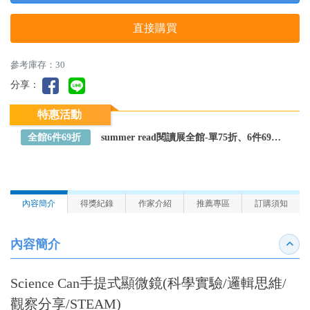
直接購買
參考庫存：30
分享：
特惠活動
全館6件69折
summer read閱讀展全館-單75折、6件69折～全館任選
內容簡介
得獎紀錄
作家介紹
推薦專區
訂購須知
內容簡介
收合
Science Can手提式顯微鏡(科學實驗/邏輯思維/
觀察分享/STEAM)