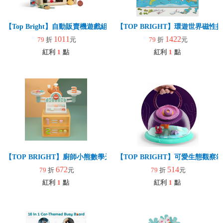
【Top Bright】自動販賣機遊戲組(角色扮演/低幼/互動/親子遊戲)
【TOP BRIGHT】環遊世界磁性
1011
1422
79
折
元
79
折
元
紅利
1
點
紅利
1
點
【TOP BRIGHT】廚師小熊數學天秤遊戲組
【TOP BRIGHT】可愛生態觀察箱
672
514
79
折
元
79
折
元
紅利
1
點
紅利
1
點